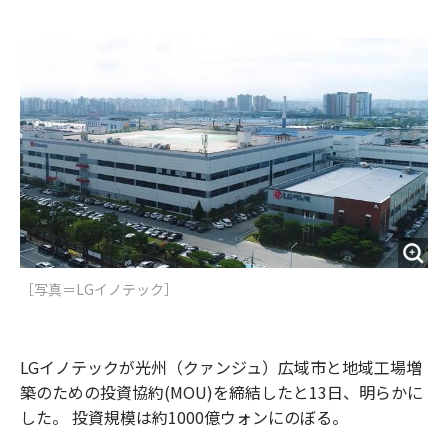
e
t
m
m
b
t
o
i
o
e
u
n
o
r
t
k
［写真＝LGイノテック］
LGイノテックが光州（クァンジュ）広域市と地域工場増
築のための投資協約(MOU)を締結したと13日、明らかに
した。 投資規模は約1000億ウォンにのぼる。