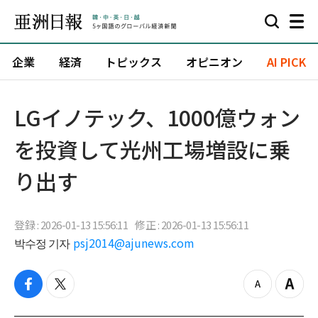
企業
経済
トピックス
オピニオン
AI PICK
LGイノテック、1000億ウォン
を投資して光州工場増設に乗
り出す
登録 : 2026-01-13 15:56:11
修正 : 2026-01-13 15:56:11
박수정 기자
psj2014@ajunews.com
f
t
z
Z
a
w
o
o
c
i
o
o