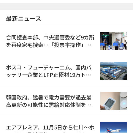
最新ニュース
合同捜査本部、中央選管委など9カ所
を再度家宅捜索…「投票率操作」の
資料を確保
ポスコ・フューチャーエム、国内バ
ッテリー企業とLFP正極材19万トン
の供給契約を締結
韓国政府、猛暑で電力需要が過去最
高更新の可能性に需給対応体制を点
検
エアプレミア、11月5日から仁川〜ホ