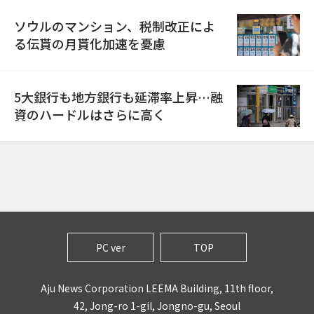
ソウルのマンション、税制改正によ
る伝貰の月貰化加速を憂慮
5大銀行も地方銀行も延滞率上昇…融
資のハードルはさらに高く
PC ver
TOP
Aju News Corporation LEEMA Building, 11th floor,
42, Jong-ro 1-gil, Jongno-gu, Seoul