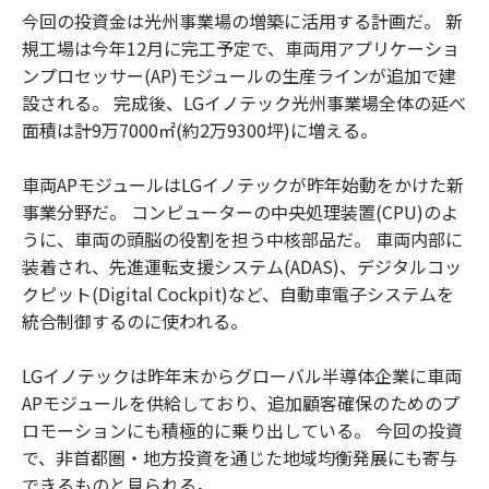
今回の投資金は光州事業場の増築に活用する計画だ。 新
規工場は今年12月に完工予定で、車両用アプリケーショ
ンプロセッサー(AP)モジュールの生産ラインが追加で建
設される。 完成後、LGイノテック光州事業場全体の延べ
面積は計9万7000㎡(約2万9300坪)に増える。
車両APモジュールはLGイノテックが昨年始動をかけた新
事業分野だ。 コンピューターの中央処理装置(CPU)のよ
うに、車両の頭脳の役割を担う中核部品だ。 車両内部に
装着され、先進運転支援システム(ADAS)、デジタルコッ
クピット(Digital Cockpit)など、自動車電子システムを
統合制御するのに使われる。
LGイノテックは昨年末からグローバル半導体企業に車両
APモジュールを供給しており、追加顧客確保のためのプ
ロモーションにも積極的に乗り出している。 今回の投資
で、非首都圏・地方投資を通じた地域均衡発展にも寄与
できるものと見られる。