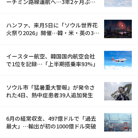
ーチミン路線運航へ…3年2ヶ月ぶり
の再開
ハンファ、来月5日に「ソウル世界花
火祭り2026」開催…韓・米・英の3カ
国が参加
イースター航空、韓国国内航空会社
で1位を記録…「上半期搭乗率93%」
ソウル市「猛暑重大警報」が発令さ
れた4日、熱中症患者39人追加発生
6月の経常収支、497億ドルで「過去
最大」…輸出が初の1000億ドル突破