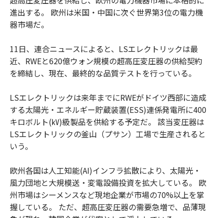
進出する。 欧州は米国・中国に次ぐ世界第3位の電力機
器市場だ。
11日、連合ニュースによると、LSエレクトリックは最
近、RWEと620億ウォン規模の超高圧変圧器の供給契約
を締結し、現在、最終的な品質テストを行っている。
LSエレクトリックは来年までにRWEがドイツ西部に造成
する太陽光・エネルギー貯蔵装置(ESS)連係発電所に400
キロボルト(㎸)級製品を供給する予定だ。 該当変圧器は
LSエレクトリックの釜山（プサン）工場で生産されると
いう。
欧州各国は人工知能(AI)インフラ拡散により、太陽光・
風力団地と大規模送・変電設備投資を拡大している。 欧
州市場はシーメンスなど現地企業が市場の70%以上を掌
握している。 ただ、超高圧変圧器の需要急増で、品薄現