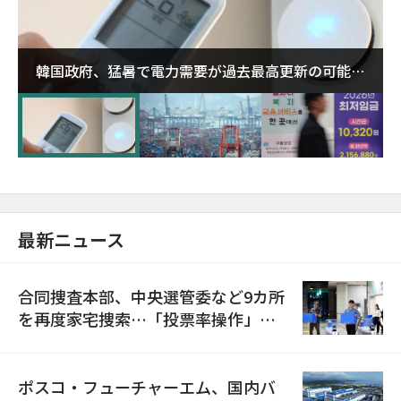
韓国政府、猛暑で電力需要が過去最高更新の可能性
に需給対応体制を点検
最新ニュース
合同捜査本部、中央選管委など9カ所
を再度家宅捜索…「投票率操作」の
資料を確保
ポスコ・フューチャーエム、国内バ