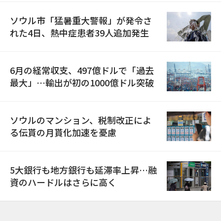
ソウル市「猛暑重大警報」が発令さ
れた4日、熱中症患者39人追加発生
6月の経常収支、497億ドルで「過去
最大」…輸出が初の1000億ドル突破
ソウルのマンション、税制改正によ
る伝貰の月貰化加速を憂慮
5大銀行も地方銀行も延滞率上昇…融
資のハードルはさらに高く