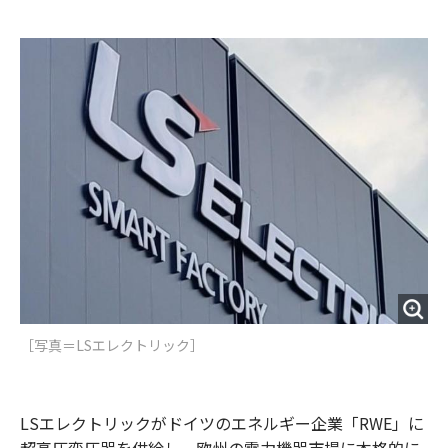
e
t
m
m
b
t
o
i
o
e
u
n
o
r
t
k
［写真＝LSエレクトリック］
LSエレクトリックがドイツのエネルギー企業「RWE」に
超高圧変圧器を供給し、欧州の電力機器市場に本格的に