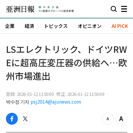
企業
経済
トピックス
オピニオン
AI PICK
LSエレクトリック、ドイツRW
Eに超高圧変圧器の供給へ…欧
州市場進出
登録 : 2026-01-12 11:50:09
修正 : 2026-01-12 11:50:09
박수정 기자
psj2014@ajunews.com
f
t
z
Z
a
w
o
o
c
i
o
o