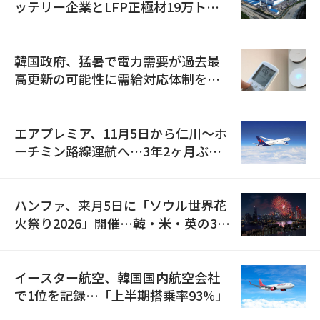
ッテリー企業とLFP正極材19万トン
の供給契約を締結
韓国政府、猛暑で電力需要が過去最
高更新の可能性に需給対応体制を点
検
エアプレミア、11月5日から仁川〜ホ
ーチミン路線運航へ…3年2ヶ月ぶり
の再開
ハンファ、来月5日に「ソウル世界花
火祭り2026」開催…韓・米・英の3カ
国が参加
イースター航空、韓国国内航空会社
で1位を記録…「上半期搭乗率93%」