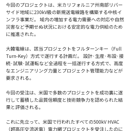
今回のプロジェクトは、米カリフォルニア州南部リバー
サイド地域に230kV級の新規送電線路を構築する中核イ
ンフラ事業だ。 域内の増加する電力需要への対応や自然
災害など予期せぬ状況における安定的な電力供給のため
に推進された。
大韓電線は、該当プロジェクトをフルターンキー（Full
Turn-Key）方式で遂行する計画だ。 設計·生産·布設·接
続·試験·試運転など全過程を一括遂行する方式で、高度
なエンジニアリング力量とプロジェクト管理能力などが
要求される。
今回の受注は、米国で多数のプロジェクトを成功裏に遂
行して蓄積した品質信頼度と技術競争力を認められた結
果と評価される。
これに先立って、米国で行われたすべての500kV HVAC
（超高圧交流送電）電力網プロジェクトを受注したのに