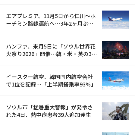
検
エアプレミア、11月5日から仁川〜ホ
ーチミン路線運航へ…3年2ヶ月ぶり
の再開
ハンファ、来月5日に「ソウル世界花
火祭り2026」開催…韓・米・英の3カ
国が参加
イースター航空、韓国国内航空会社
で1位を記録…「上半期搭乗率93%」
ソウル市「猛暑重大警報」が発令さ
れた4日、熱中症患者39人追加発生