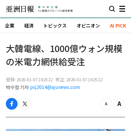
企業
経済
トピックス
オピニオン
AI PICK
大韓電線、1000億ウォン規模
の米電力網供給受注
登録 : 2026-01-07 14:25:22
修正 : 2026-01-07 14:25:22
박수정 기자
psj2014@ajunews.com
f
t
z
Z
a
w
o
o
c
i
o
o
e
t
m
m
b
t
o
i