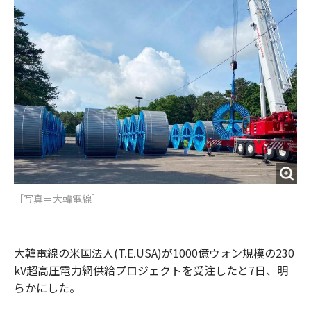
o
e
u
n
o
r
t
k
［写真＝大韓電線］
大韓電線の米国法人(T.E.USA)が1000億ウォン規模の230
kV超高圧電力網供給プロジェクトを受注したと7日、明
らかにした。