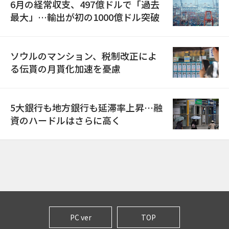
6月の経常収支、497億ドルで「過去
最大」…輸出が初の1000億ドル突破
ソウルのマンション、税制改正によ
る伝貰の月貰化加速を憂慮
5大銀行も地方銀行も延滞率上昇…融
資のハードルはさらに高く
PC ver
TOP