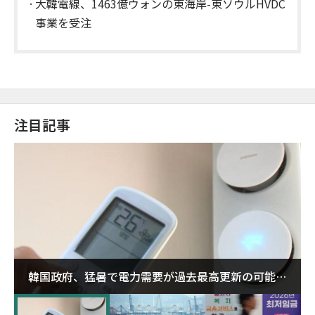
大韓電線、1463億ウォンの東海岸-東ソウルHVDC
事業を受注
注目記事
韓国政府、猛暑で電力需要が過去最高更新の可能性
に需給対応体制を点検