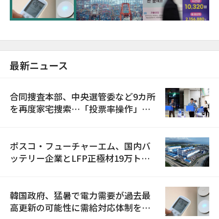
最新ニュース
合同捜査本部、中央選管委など9カ所
を再度家宅捜索…「投票率操作」の
資料を確保
ポスコ・フューチャーエム、国内バ
ッテリー企業とLFP正極材19万トン
の供給契約を締結
韓国政府、猛暑で電力需要が過去最
高更新の可能性に需給対応体制を点