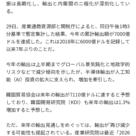
振は長期化し、輸出と内需間のニ極化が深刻化してい
る。
29日、産業通商資源部と関税庁によると、同日午後1時3
分基準で暫定集計した結果、今年の累計輸出額が7000億
ドルを達成した。これは2018年に6000億ドルを記録して
以来7年ぶりのことだ。
今年の輸出は上半期までグローバル景気鈍化と地政学的
リスクなどで減少傾向を示したが、半導体輸出が人工知
能（AI）投資の拡大に支えられ、増加を牽引した。
韓国貿易協会は来年の輸出が7110億ドルに達すると予想
しており、韓国開発研究院（KDI）も来年の輸出は1.3%
増加すると予想した。
ただ、来年の輸出見通しをめぐっては、輸出が’再び減少
する可能性も提起されている。産業研究院は最近「2026