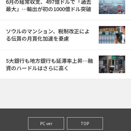
6月の経常収支、497億ドルで「過去
最大」…輸出が初の1000億ドル突破
ソウルのマンション、税制改正によ
る伝貰の月貰化加速を憂慮
5大銀行も地方銀行も延滞率上昇…融
資のハードルはさらに高く
PC ver
TOP