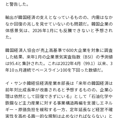
と警告した。
輸出が韓国経済の支えとなっているものの、内需はなか
なか回復の兆しを見せていないのも問題だ。韓国企業の
体感景気は、2026年1月にも反騰できないと予想され
た。
韓国経済人協会が売上高基準で600大企業を対象に調査
した結果、来年1月の企業景気実査指数（BSI）の予測値
は95.4と集計された。これは2022年4月（99.1）以来、3
年10ヵ月連続でベースライン100を下回った数値だ。
イ・サンホ韓経協経済産業本部長は「来年の韓国経済は
前年対比成長率が改善されると予想するものの、企業心
理は依然として回復できずにいる」として「石油化学や
鉄鋼など主力産業に対する事業構造再編を支援しエネル
ギー・原価負担を緩和する一方、定年延長など経営不確
実性を高める画一的な規制は止めなければならない」と