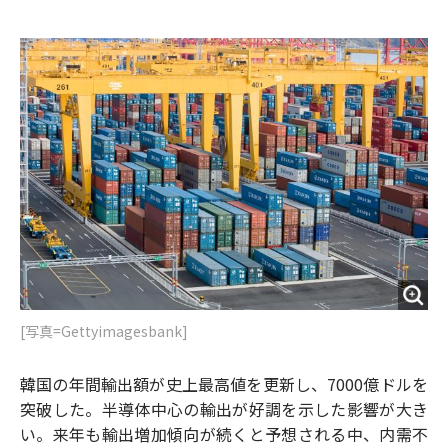
e
t
m
m
b
t
o
i
o
e
u
n
o
r
t
k
[写真=Gettyimagesbank]
韓国の年間輸出額が史上最高値を更新し、7000億ドルを
突破した。半導体中心の輸出が好調を示した影響が大き
い。来年も輸出増加傾向が続くと予想される中、内需不