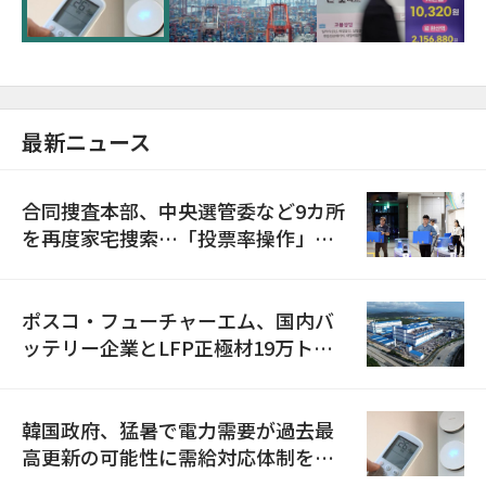
最新ニュース
合同捜査本部、中央選管委など9カ所
を再度家宅捜索…「投票率操作」の
資料を確保
ポスコ・フューチャーエム、国内バ
ッテリー企業とLFP正極材19万トン
の供給契約を締結
韓国政府、猛暑で電力需要が過去最
高更新の可能性に需給対応体制を点
検