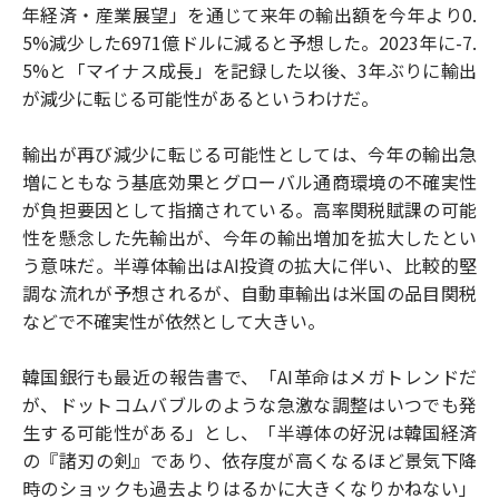
年経済・産業展望」を通じて来年の輸出額を今年より0.
5%減少した6971億ドルに減ると予想した。2023年に-7.
5%と「マイナス成長」を記録した以後、3年ぶりに輸出
が減少に転じる可能性があるというわけだ。
輸出が再び減少に転じる可能性としては、今年の輸出急
増にともなう基底効果とグローバル通商環境の不確実性
が負担要因として指摘されている。高率関税賦課の可能
性を懸念した先輸出が、今年の輸出増加を拡大したとい
う意味だ。半導体輸出はAI投資の拡大に伴い、比較的堅
調な流れが予想されるが、自動車輸出は米国の品目関税
などで不確実性が依然として大きい。
韓国銀行も最近の報告書で、「AI革命はメガトレンドだ
が、ドットコムバブルのような急激な調整はいつでも発
生する可能性がある」とし、「半導体の好況は韓国経済
の『諸刃の剣』であり、依存度が高くなるほど景気下降
時のショックも過去よりはるかに大きくなりかねない」