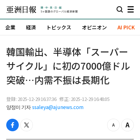
企業
経済
トピックス
オピニオン
AI PICK
韓国輸出、半導体「スーパー
サイクル」に初の7000億ドル
突破…内需不振は長期化
登録 : 2025-12-29 16:37:36
修正 : 2025-12-29 16:48:05
양정미 기자
ssaleya@ajunews.com
f
t
z
Z
a
w
o
o
c
i
o
o