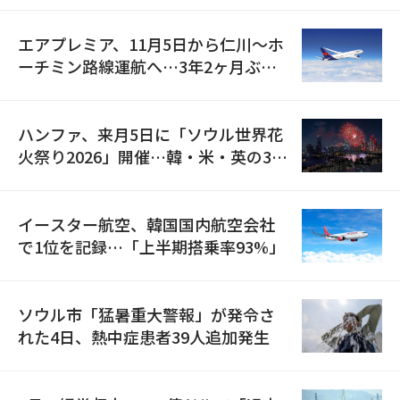
エアプレミア、11月5日から仁川〜ホ
ーチミン路線運航へ…3年2ヶ月ぶり
の再開
ハンファ、来月5日に「ソウル世界花
火祭り2026」開催…韓・米・英の3カ
国が参加
イースター航空、韓国国内航空会社
で1位を記録…「上半期搭乗率93%」
ソウル市「猛暑重大警報」が発令さ
れた4日、熱中症患者39人追加発生