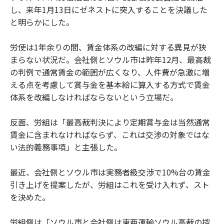
し、来年1月13日にゼネストに突入することを決議した
と明らかにした。
労使は1年余りの間、賃金体系の改編に対する異見が狭
まらない状況だ。会社側とソウル市は昨年12月、最高裁
の判例で通常賃金の範囲が広くなり、人件費が急激に増
える点を考慮して賞与金を基本給に算入する方式で賃金
体系を改編しなければならないという立場だ。
反面、労組は「最高裁判決により定期賞与金は当然通常
賃金に含まれなければならず、これは交渉の対象ではな
い法的義務事項」と主張した。
最近、会社側とソウル市は実務者級交渉で10%台の賃金
引き上げを提案したが、労組はこれを受け入れず、スト
を決めた。
労組側は「ソウル市と会社側は東亜運輸ソウル高裁の控