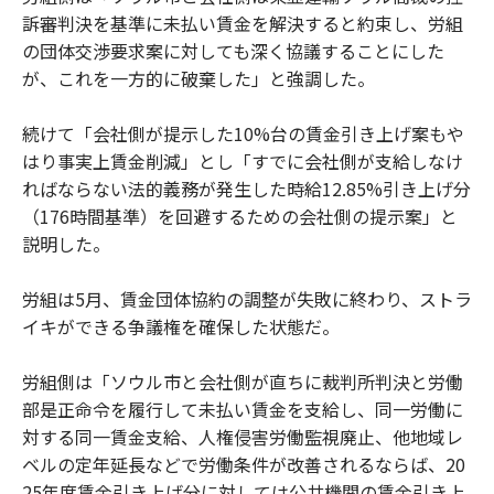
訴審判決を基準に未払い賃金を解決すると約束し、労組
の団体交渉要求案に対しても深く協議することにした
が、これを一方的に破棄した」と強調した。
続けて「会社側が提示した10%台の賃金引き上げ案もや
はり事実上賃金削減」とし「すでに会社側が支給しなけ
ればならない法的義務が発生した時給12.85%引き上げ分
（176時間基準）を回避するための会社側の提示案」と
説明した。
労組は5月、賃金団体協約の調整が失敗に終わり、ストラ
イキができる争議権を確保した状態だ。
労組側は「ソウル市と会社側が直ちに裁判所判決と労働
部是正命令を履行して未払い賃金を支給し、同一労働に
対する同一賃金支給、人権侵害労働監視廃止、他地域レ
ベルの定年延長などで労働条件が改善されるならば、20
25年度賃金引き上げ分に対しては公共機関の賃金引き上