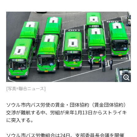
e
t
m
m
b
t
o
i
o
e
u
n
o
r
t
k
[写真=聯合ニュース]
ソウル市内バス労使の賃金・団体協約（賃金団体協約）
交渉が難航する中、労組が来年1月13日からストライキ
に突入する。
ソウル市バス労働組合は24日、支部委員長会議を開催