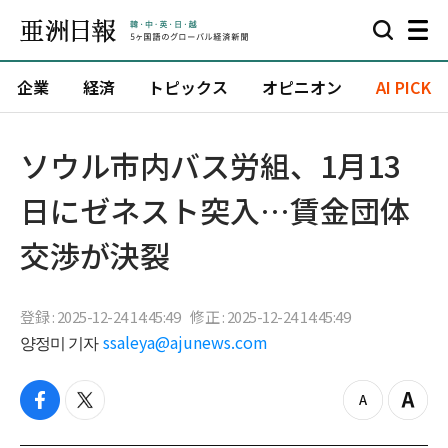
企業
経済
トピックス
オピニオン
AI PICK
ソウル市内バス労組、1月13
日にゼネスト突入…賃金団体
交渉が決裂
登録 : 2025-12-24 14:45:49
修正 : 2025-12-24 14:45:49
양정미 기자
ssaleya@ajunews.com
f
t
z
Z
a
w
o
o
c
i
o
o