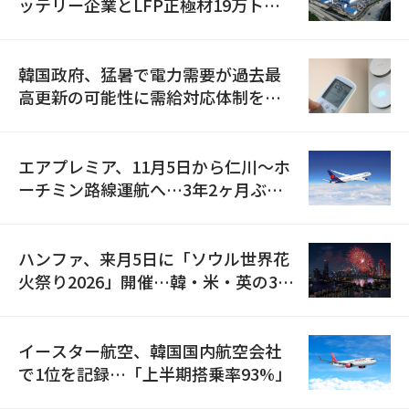
ッテリー企業とLFP正極材19万トン
の供給契約を締結
韓国政府、猛暑で電力需要が過去最
高更新の可能性に需給対応体制を点
検
エアプレミア、11月5日から仁川〜ホ
ーチミン路線運航へ…3年2ヶ月ぶり
の再開
ハンファ、来月5日に「ソウル世界花
火祭り2026」開催…韓・米・英の3カ
国が参加
イースター航空、韓国国内航空会社
で1位を記録…「上半期搭乗率93%」