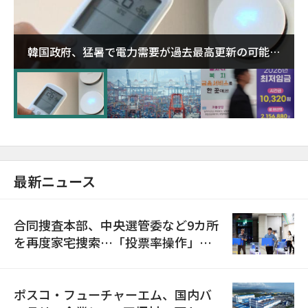
韓国政府、猛暑で電力需要が過去最高更新の可能性
に需給対応体制を点検
最新ニュース
合同捜査本部、中央選管委など9カ所
を再度家宅捜索…「投票率操作」の
資料を確保
ポスコ・フューチャーエム、国内バ