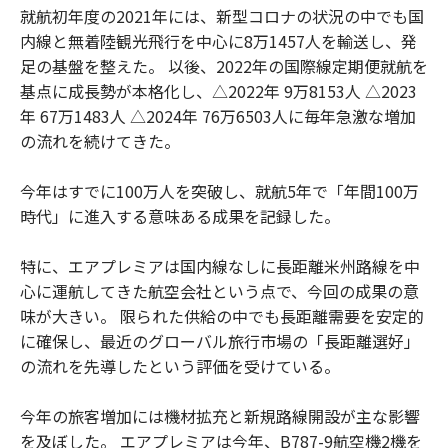
就航初年度の2021年には、新型コロナの状況の中でも国
内線と無着陸観光飛行を中心に8万1457人を輸送し、発
足の基盤を整えた。 以後、2022年の国際線定期便就航を
基点に成長勢が本格化し、△2022年 9万8153人 △2023
年 67万1483人 △2024年 76万6503人に毎年急激な増加
の流れを続けてきた。
今年はすでに100万人を突破し、就航5年で「年間100万
時代」に進入する意味ある成果を記録した。
特に、エアプレミアは国内線なしに長距離米州路線を中
心に運航してきた航空会社という点で、今回の成果の意
味が大きい。 限られた供給の中でも長距離需要を安定的
に確保し、最近のグローバル旅行市場の「長距離選好」
の流れを先導したという評価を受けている。
今年の旅客増加には機材拡充と新規路線開設が主な影響
を及ぼした。 エアプレミアは今年、B787-9航空機2機を