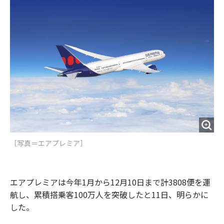
o
e
u
n
o
r
t
k
［写真＝エアプレミア］
エアプレミアは今年1月から12月10日まで計3808便を運
航し、累積搭乗客100万人を突破したと11日、明らかに
した。