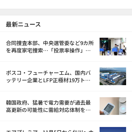
最新ニュース
合同捜査本部、中央選管委など9カ所
を再度家宅捜索…「投票率操作」の
資料を確保
ポスコ・フューチャーエム、国内バ
ッテリー企業とLFP正極材19万トン
の供給契約を締結
韓国政府、猛暑で電力需要が過去最
高更新の可能性に需給対応体制を点
検
エアプレミア、11月5日から仁川〜ホ