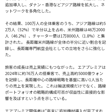
追加導入し、ダナン・香港などアジア路線を拡大し、ネ
ットワークを多角化した。
その結果、100万人の全体乗客のうち、アジア路線は約5
2万人（52%）で半分以上を占め、米州路線は46万2000
人（46.2%）、チャーター便は1万8000人（1.8%）と集
計された。 長距離米州路線が全体の半分に近い割合を記
録し、長距離専門航空会社としての立地をさらに強化し
た。
旅客の成長は売上実績にもつながった。 エアプレミアは
2024年に約76万人の搭乗客で、売上高約5000億ウォン
を記録し、長距離中心の路線戦略を基盤に高い1人当た
りの売上を実現した。 これは輸送規模だけでなく、路線
ポートフォリオの戦略的構成可否が収益性に直接的な影
響を及ぼすという点を示している。
エアプレミア関係者は“年末に追加機材導入が完了すれ