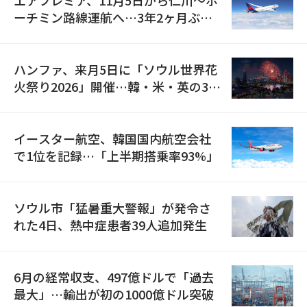
ーチミン路線運航へ…3年2ヶ月ぶり
の再開
ハンファ、来月5日に「ソウル世界花
火祭り2026」開催…韓・米・英の3カ
国が参加
イースター航空、韓国国内航空会社
で1位を記録…「上半期搭乗率93%」
ソウル市「猛暑重大警報」が発令さ
れた4日、熱中症患者39人追加発生
6月の経常収支、497億ドルで「過去
最大」…輸出が初の1000億ドル突破