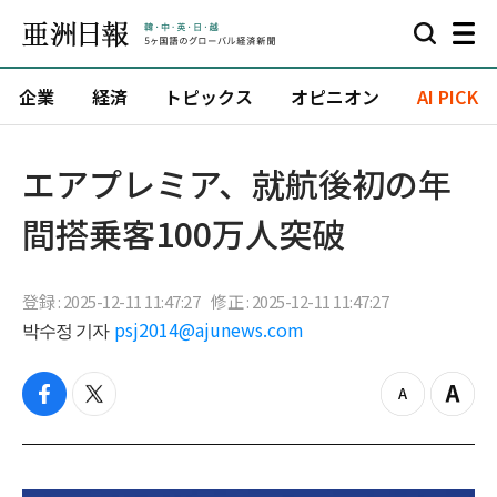
企業
経済
トピックス
オピニオン
AI PICK
エアプレミア、就航後初の年
間搭乗客100万人突破
登録 : 2025-12-11 11:47:27
修正 : 2025-12-11 11:47:27
박수정 기자
psj2014@ajunews.com
f
t
z
Z
a
w
o
o
c
i
o
o
e
t
m
m
b
t
o
i