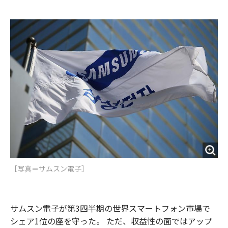
e
t
m
m
b
t
o
i
o
e
u
n
o
r
t
k
［写真＝サムスン電子］
サムスン電子が第3四半期の世界スマートフォン市場で
シェア1位の座を守った。 ただ、収益性の面ではアップ