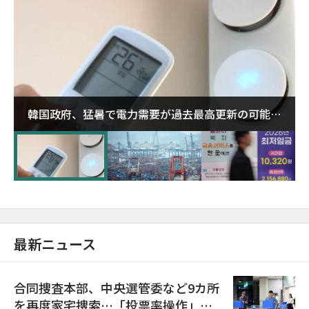
韓国政府、猛暑で電力需要が過去最高更新の可能性
に需給対応体制を点検
最新ニュース
合同捜査本部、中央選管委など9カ所
を再度家宅捜索…「投票率操作」の