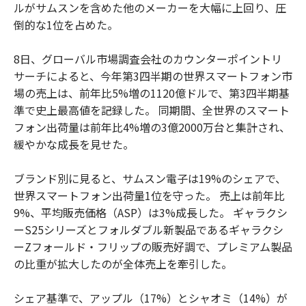
ルがサムスンを含めた他のメーカーを大幅に上回り、圧
倒的な1位を占めた。
8日、グローバル市場調査会社のカウンターポイントリ
サーチによると、今年第3四半期の世界スマートフォン市
場の売上は、前年比5%増の1120億ドルで、第3四半期基
準で史上最高値を記録した。 同期間、全世界のスマート
フォン出荷量は前年比4%増の3億2000万台と集計され、
緩やかな成長を見せた。
ブランド別に見ると、サムスン電子は19%のシェアで、
世界スマートフォン出荷量1位を守った。 売上は前年比
9%、平均販売価格（ASP）は3%成長した。 ギャラクシ
ーS25シリーズとフォルダブル新製品であるギャラクシ
ーZフォールド・フリップの販売好調で、プレミアム製品
の比重が拡大したのが全体売上を牽引した。
シェア基準で、アップル（17%）とシャオミ（14%）が