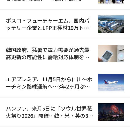
資料を確保
ポスコ・フューチャーエム、国内バ
ッテリー企業とLFP正極材19万トン
の供給契約を締結
韓国政府、猛暑で電力需要が過去最
高更新の可能性に需給対応体制を点
検
エアプレミア、11月5日から仁川〜ホ
ーチミン路線運航へ…3年2ヶ月ぶり
の再開
ハンファ、来月5日に「ソウル世界花
火祭り2026」開催…韓・米・英の3カ
国が参加