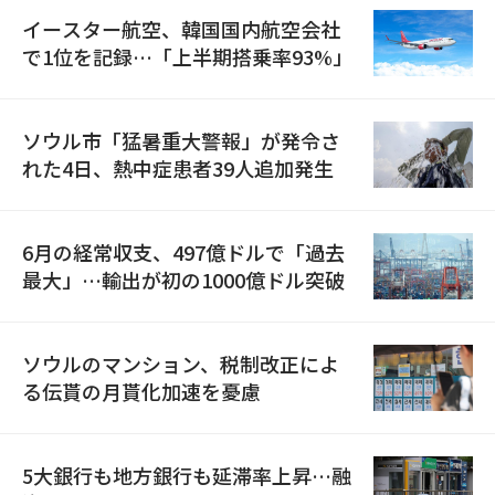
イースター航空、韓国国内航空会社
で1位を記録…「上半期搭乗率93%」
ソウル市「猛暑重大警報」が発令さ
れた4日、熱中症患者39人追加発生
6月の経常収支、497億ドルで「過去
最大」…輸出が初の1000億ドル突破
ソウルのマンション、税制改正によ
る伝貰の月貰化加速を憂慮
5大銀行も地方銀行も延滞率上昇…融