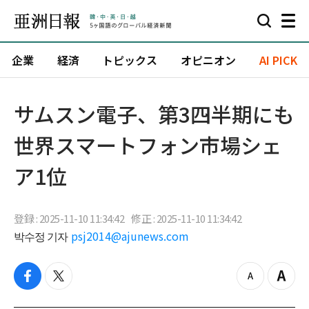
企業
経済
トピックス
オピニオン
AI PICK
サムスン電子、第3四半期にも
世界スマートフォン市場シェ
ア1位
登録 : 2025-11-10 11:34:42
修正 : 2025-11-10 11:34:42
박수정 기자
psj2014@ajunews.com
f
t
z
Z
a
w
o
o
c
i
o
o