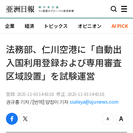
企業
経済
トピックス
オピニオン
AI PICK
法務部、仁川空港に「自動出
入国利用登録および専用審査
区域設置」を試験運営
登録 : 2025-11-03 14:43:18
修正 : 2025-11-03 14:43:18
권규홍 기자 / [번역] 양정미 기자
ssaleya@ajunews.com
f
t
z
Z
a
w
o
o
c
i
o
o