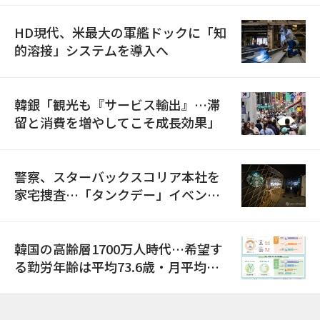
HD現代、米最大の軍艦ドックに「知
的溶接」システムを導入へ
韓銀「観光も『サービス輸出』…滞
留と消費を増やしてこそ成長効果」
警察、スターバックスコリア本社を
家宅捜査…「タンクデー」イベント
巡り侮辱容疑
韓国の高齢層1700万人時代…希望す
る勤労年齢は平均73.6歳・月平均賃
金は300万ウォン以上