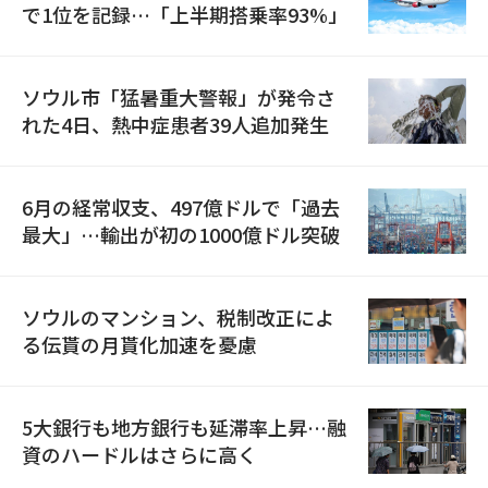
で1位を記録…「上半期搭乗率93%」
ソウル市「猛暑重大警報」が発令さ
れた4日、熱中症患者39人追加発生
6月の経常収支、497億ドルで「過去
最大」…輸出が初の1000億ドル突破
ソウルのマンション、税制改正によ
る伝貰の月貰化加速を憂慮
5大銀行も地方銀行も延滞率上昇…融
資のハードルはさらに高く