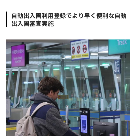
e
t
m
m
b
t
o
i
自動出入国利用登録でより早く便利な自動
o
e
u
n
出入国審査実施
o
r
t
k