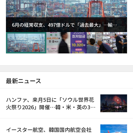
6月の経常収支、497億ドルで「過去最大」…輸出
が初の1000億ドル突破
最新ニュース
ハンファ、来月5日に「ソウル世界花
火祭り2026」開催…韓・米・英の3カ
国が参加
イースター航空、韓国国内航空会社