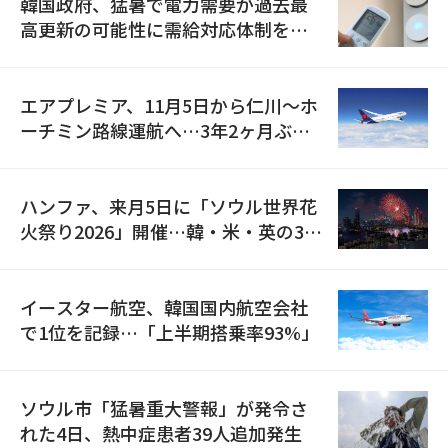
韓国政府、猛暑で電力需要が過去最
高更新の可能性に需給対応体制を点
検
エアプレミア、11月5日から仁川〜ホ
ーチミン路線運航へ…3年2ヶ月ぶり
の再開
ハンファ、来月5日に「ソウル世界花
火祭り2026」開催…韓・米・英の3カ
国が参加
イースター航空、韓国国内航空会社
で1位を記録…「上半期搭乗率93%」
ソウル市「猛暑重大警報」が発令さ
れた4日、熱中症患者39人追加発生