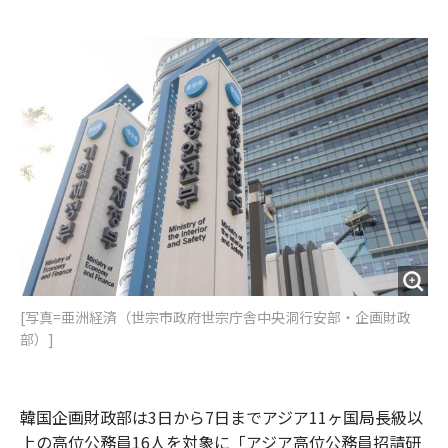
e
t
m
m
b
t
o
i
o
e
u
n
o
r
t
k
[写真=亜洲経済（世宗市政府世宗庁舎中央洞行安部・企画財政
部）]
韓国企画財政部は3日から7日までアジア11ヶ国局長級以
上の高位公務員16人を対象に「アジア高位公務員招請研