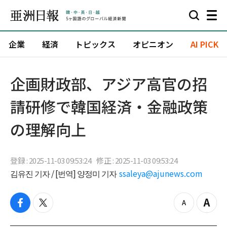
企業
経済
トピックス
オピニオン
AI PICK
企画財政部、アジア高官の招
請研修で韓国経済・金融政策
の理解向上
登録 : 2025-11-03 09:53:24
修正 : 2025-11-03 09:53:24
김유진 기자 / [번역] 양정미 기자
ssaleya@ajunews.com
f
t
z
Z
a
w
o
o
c
i
o
o