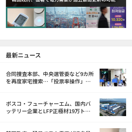
に需給対応体制を点検
最新ニュース
合同捜査本部、中央選管委など9カ所
を再度家宅捜索…「投票率操作」の
資料を確保
ポスコ・フューチャーエム、国内バ
ッテリー企業とLFP正極材19万トン
の供給契約を締結