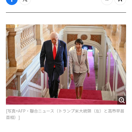
f
t
z
Z
a
w
o
o
c
i
o
o
e
t
m
m
b
t
o
i
o
e
u
n
o
r
t
k
[写真=AFP・聯合ニュース（トランプ米大統領（左）と高市早苗
首相）]