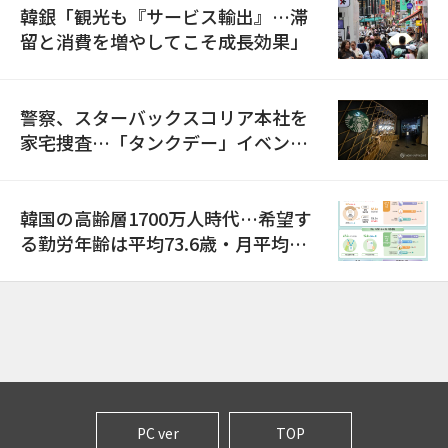
韓銀「観光も『サービス輸出』…滞
留と消費を増やしてこそ成長効果」
警察、スターバックスコリア本社を
家宅捜査…「タンクデー」イベント
巡り侮辱容疑
韓国の高齢層1700万人時代…希望す
る勤労年齢は平均73.6歳・月平均賃
金は300万ウォン以上
PC ver
TOP