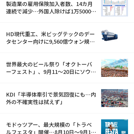
製造業の雇用保険加入者数、14カ月
連続で減少…外国人除けば1万5000人
減
HD現代重工、米ビッグテックのデー
タセンター向けに9,560億ウォン規模
の発電設備を受注…「過去最大」
世界最大のビール祭り「オクトーバ
ーフェスト」、9月11〜20日にソウル
で開催
KDI「半導体牽引で景気回復にも…内
外の不確実性は拭えず」
モドゥツアー、最大規模の「トラベ
ルフェスタ」開催…8月10日～9月11