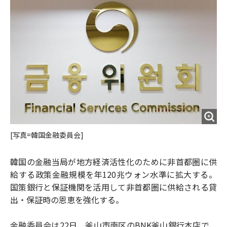
o
e
u
n
o
r
t
k
[写真=韓国金融委員会]
韓国の金融当局が地方経済活性化のために非首都圏に供
給する政策金融規模を年120兆ウォン水準に拡大する。
国策銀行と保証機関を活用して非首都圏に供給される貸
出・保証時の恩恵を強化する。
金融委員会は22日、釜山市南区のBNK釜山銀行本店で、