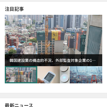
注目記事
韓国建設業の構造的不況、外部監査対象企業の1割
超が「ゾンビ企業」に…5年で2.8倍増
最新ニュース