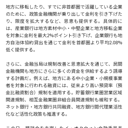
地方に移転したり、すでに非首都圏で活躍している企業
のために、政策金融機関が乗り出して金利を引き下げた
り、限度を拡大するなど、恩恵も提供する。具体的に
は、産業銀行は地方素材中小・中堅企業と地方移転企業
を対象に金利を最大2%ポイント引き下げ、企業銀行も地
方自治体協約貸出を通じて金利を首都圏より平均2.08%
低く提供する。
さらに、金融当局は規制改善と恩恵拡大を通じて、民間
金融機関も地方にさらに多くの資金を供給するよう誘導
する計画だ。例えば、地方にある中小企業・小規模事業
者を対象に行われる融資には、従来より高い預貸率（預
金比融資割合）規制を適用する。貯蓄銀行業圏営業区域
関連規制、相互金融業圏非組合員関連規制も緩和する。
ネット銀行・地方銀行共同融資、地方銀行間代理業活性
化など活性化政策も推進する。