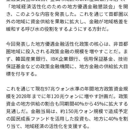
「地域経済活性化のための地方優遇金融懇談会」を開
き、このような内容を発表した。これを通じて首都圏以
外の地域に資金供給を果敢に拡大し、金融が地域格差を
緩和する呼び水の役割をするようにする方針だ。
今回発表した地方優遇金融活性化政策の核心は、非首都
圏地域に投入される政策金融の規模を増やすことだ。ま
ず、韓国産業銀行、IBK企業銀行、信用保証基金、技術
保証基金などの政策金融機関に、地方金融の供給拡大目
標を付与する。
これを通じて現在97兆ウォン水準の年間地方政策資金規
模を2028年までに年120兆ウォンに増やす計画だ。政策
資金の地方供給の割合も同期間40%から45%に拡大する
見通しだ。金融当局は、約150兆ウォン規模で造成予定
の国民成長ファンドを活用した投資も、地方に40%を割
り当て、地域経済の活性化を支援する。