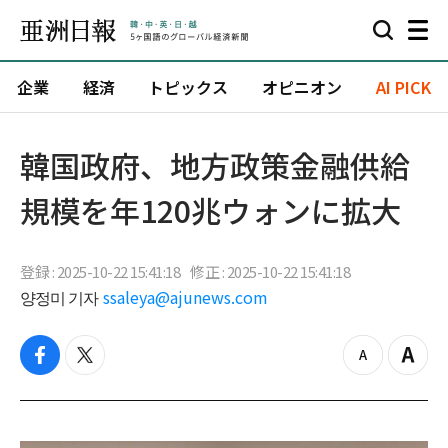
企業
経済
トピックス
オピニオン
AI PICK
韓国政府、地方政策金融供給
規模を年120兆ウォンに拡大
登録 : 2025-10-22 15:41:18
修正 : 2025-10-22 15:41:18
양정미 기자
ssaleya@ajunews.com
f
t
z
Z
a
w
o
o
c
i
o
o
e
t
m
m
b
t
o
i