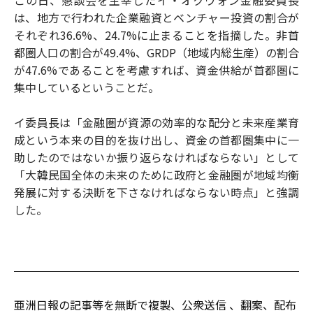
この日、懇談会を主宰したイ・オクウォン金融委員長
は、地方で行われた企業融資とベンチャー投資の割合が
それぞれ36.6%、24.7%に止まることを指摘した。非首
都圏人口の割合が49.4%、GRDP（地域内総生産）の割合
が47.6%であることを考慮すれば、資金供給が首都圏に
集中しているということだ。
イ委員長は「金融圏が資源の効率的な配分と未来産業育
成という本来の目的を抜け出し、資金の首都圏集中に一
助したのではないか振り返らなければならない」として
「大韓民国全体の未来のために政府と金融圏が地域均衡
発展に対する決断を下さなければならない時点」と強調
した。
亜洲日報の記事等を無断で複製、公衆送信 、翻案、配布