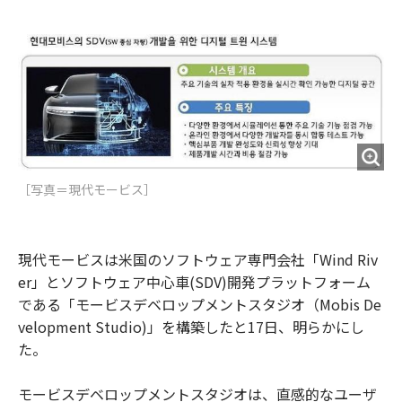
e
t
m
m
b
t
o
i
o
e
u
n
o
r
t
k
［写真＝現代モービス］
現代モービスは米国のソフトウェア専門会社「Wind Riv
er」とソフトウェア中心車(SDV)開発プラットフォーム
である「モービスデベロップメントスタジオ（Mobis De
velopment Studio)」を構築したと17日、明らかにし
た。
モービスデベロップメントスタジオは、直感的なユーザ