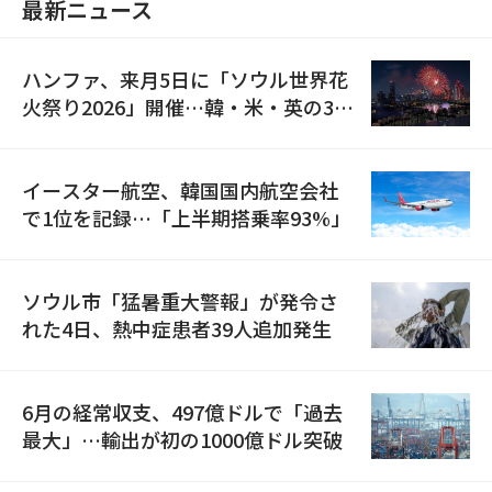
最新ニュース
ハンファ、来月5日に「ソウル世界花
火祭り2026」開催…韓・米・英の3カ
国が参加
イースター航空、韓国国内航空会社
で1位を記録…「上半期搭乗率93%」
ソウル市「猛暑重大警報」が発令さ
れた4日、熱中症患者39人追加発生
6月の経常収支、497億ドルで「過去
最大」…輸出が初の1000億ドル突破