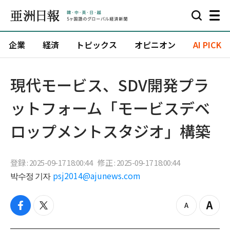
企業
経済
トピックス
オピニオン
AI PICK
現代モービス、SDV開発プラ
ットフォーム「モービスデベ
ロップメントスタジオ」構築
登録 : 2025-09-17 18:00:44
修正 : 2025-09-17 18:00:44
박수정 기자
psj2014@ajunews.com
f
t
z
Z
a
w
o
o
c
i
o
o