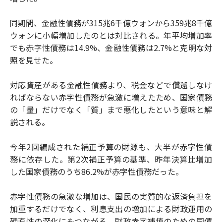
同期間、金融性債務が315兆6千億ウォンから359兆8千億
ウォンに小幅増加したのとは対比される。年平均増加率
でも赤字性債務は14.9%、金融性債務は2.7%と克明な対
照を見せた。
対応資産がある金融性債務より、税金などで償還しなけ
ればならない赤字性債務が急激に増えたため、国家債務
の「量」だけでなく「質」まで悪化したという意味と解
説される。
今年2回編成された補正予算の財源も、大半が赤字性債
務に依存した。第2次補正予算の基準、昨年決算比増加
した国家債務のうち86.2%が赤字性債務だった。
赤字性債務の急激な増加は、国民の実質的な返済負担を
加重するだけでなく、利息支出の増加による財政運用の
硬直性の深化にもつながる。財政赤字補填のための国債