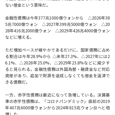
ない借金という意味だ。
金融性債務は今年377兆1000億ウォンから △2026年38
5兆7000億ウォン △2027年399兆5000億ウォン △20
28年416兆2000億ウォン △2029年426兆4000億ウォン
などに増える。
ただ増加ペースが緩やかであるだけに、国家債務に占め
る割合は今年28.9%から △来年27.3%、△2027年には2
6.1%、△2028年25.0%、△2029年23.8%などに減少す
ると見られる。金融性債務は外国為替・融資金など対応
資産があり、追加で財源を造成しなくても借金を返済で
きる債務だ。
一方、赤字性債務は最近になって急増している。決算基
準の赤字性債務は、「コロナパンデミック」直前の2019
年407兆6000億ウォンから2024年815兆ウォン台へと倍
増した。