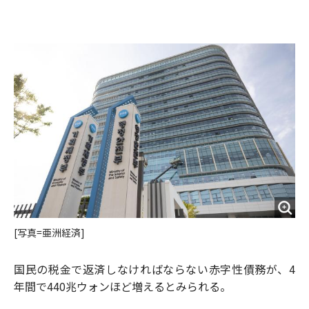
e
t
m
m
b
t
o
i
o
e
u
n
o
r
t
k
[写真=亜洲経済]
国民の税金で返済しなければならない赤字性債務が、4
年間で440兆ウォンほど増えるとみられる。