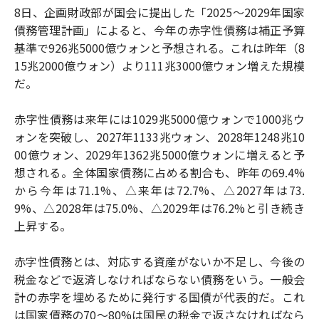
8日、企画財政部が国会に提出した「2025～2029年国家
債務管理計画」によると、今年の赤字性債務は補正予算
基準で926兆5000億ウォンと予想される。これは昨年（8
15兆2000億ウォン）より111兆3000億ウォン増えた規模
だ。
赤字性債務は来年には1029兆5000億ウォンで1000兆ウ
ォンを突破し、2027年1133兆ウォン、2028年1248兆10
00億ウォン、2029年1362兆5000億ウォンに増えると予
想される。全体国家債務に占める割合も、昨年の69.4%
から今年は71.1%、△来年は72.7%、△2027年は73.
9%、△2028年は75.0%、△2029年は76.2%と引き続き
上昇する。
赤字性債務とは、対応する資産がないか不足し、今後の
税金などで返済しなければならない債務をいう。一般会
計の赤字を埋めるために発行する国債が代表的だ。これ
は国家債務の70～80%は国民の税金で返さなければなら