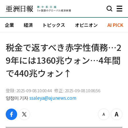
企業
経済
トピックス
オピニオン
AI PICK
税金で返すべき赤字性債務…2
9年には1360兆ウォン…4年間
で440兆ウォン↑
登録 : 2025-09-08 10:00:44
修正 : 2025-09-08 10:06:56
양정미 기자
ssaleya@ajunews.com
f
t
z
Z
a
w
o
o
c
i
o
o