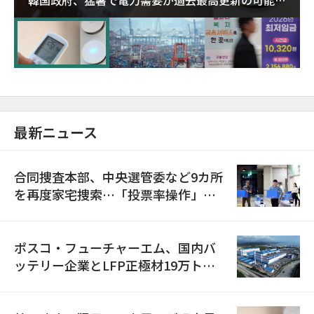
韓国政府、猛暑で電力需要が過去最高更新の可能性
に需給対応体制を点検
最新ニュース
合同捜査本部、中央選管委など9カ所
を再度家宅捜索…「投票率操作」の
資料を確保
ポスコ・フューチャーエム、国内バ
ッテリー企業とLFP正極材19万トン
の供給契約を締結