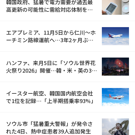
韓国政府、猛暑で電力需要が過去最
高更新の可能性に需給対応体制を点
検
エアプレミア、11月5日から仁川〜ホ
ーチミン路線運航へ…3年2ヶ月ぶり
の再開
ハンファ、来月5日に「ソウル世界花
火祭り2026」開催…韓・米・英の3カ
国が参加
イースター航空、韓国国内航空会社
で1位を記録…「上半期搭乗率93%」
ソウル市「猛暑重大警報」が発令さ
れた4日、熱中症患者39人追加発生