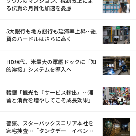
ソウルのマンション、税制改正によ
る伝貰の月貰化加速を憂慮
5大銀行も地方銀行も延滞率上昇…融
資のハードルはさらに高く
HD現代、米最大の軍艦ドックに「知
的溶接」システムを導入へ
韓銀「観光も『サービス輸出』…滞
留と消費を増やしてこそ成長効果」
警察、スターバックスコリア本社を
家宅捜査…「タンクデー」イベント