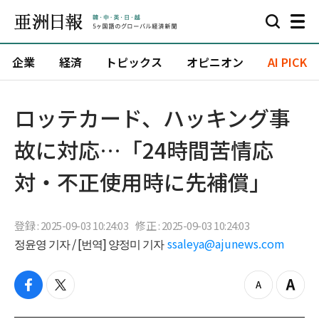
企業
経済
トピックス
オピニオン
AI PICK
ロッテカード、ハッキング事
故に対応…「24時間苦情応
対・不正使用時に先補償」
登録 : 2025-09-03 10:24:03
修正 : 2025-09-03 10:24:03
정윤영 기자 / [번역] 양정미 기자
ssaleya@ajunews.com
f
t
z
Z
a
w
o
o
c
i
o
o