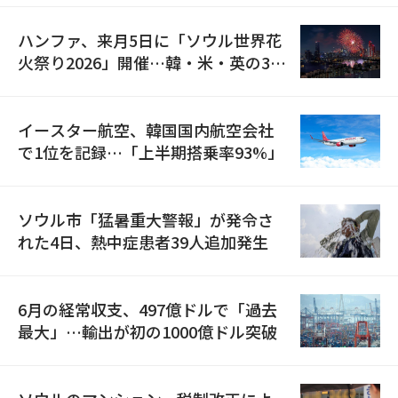
ハンファ、来月5日に「ソウル世界花
火祭り2026」開催…韓・米・英の3カ
国が参加
イースター航空、韓国国内航空会社
で1位を記録…「上半期搭乗率93%」
ソウル市「猛暑重大警報」が発令さ
れた4日、熱中症患者39人追加発生
6月の経常収支、497億ドルで「過去
最大」…輸出が初の1000億ドル突破