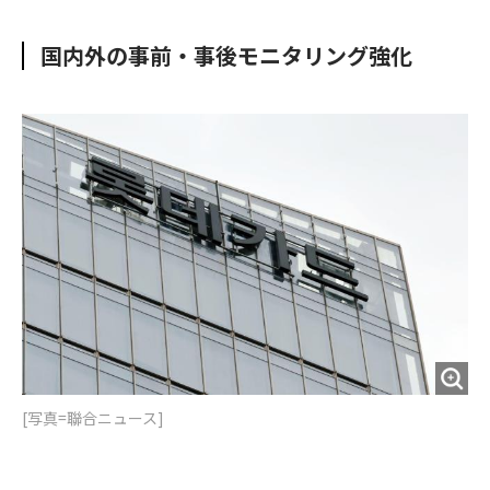
e
t
m
m
b
t
o
i
国内外の事前・事後モニタリング強化
o
e
u
n
o
r
t
k
[写真=聯合ニュース]