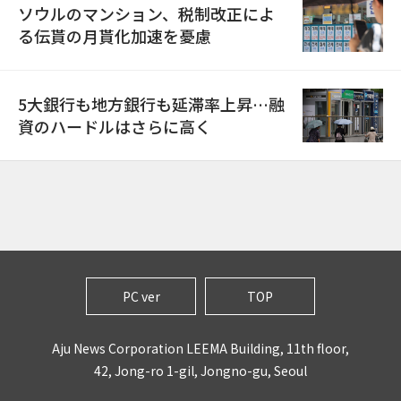
ソウルのマンション、税制改正によ
る伝貰の月貰化加速を憂慮
5大銀行も地方銀行も延滞率上昇…融
資のハードルはさらに高く
PC ver
TOP
Aju News Corporation LEEMA Building, 11th floor,
42, Jong-ro 1-gil, Jongno-gu, Seoul