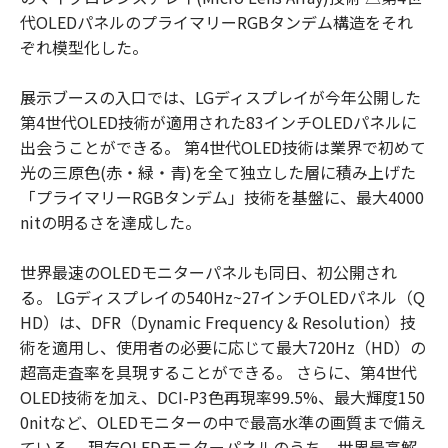
代OLEDパネルのプライマリーRGBタンデム構造をそれ
ぞれ模型化した。
展示ブースの入口では、LGディスプレイが今年公開した
第4世代OLED技術が適用された83インチOLEDパネルに
出会うことができる。 第4世代OLED技術は業界で初めて
光の三原色(赤・緑・青)を全て独立した層に積み上げた
「プライマリーRGBタンデム」技術を基盤に、最大4000
nitの明るさを達成した。
世界最速のOLEDモニターパネルも同日、初公開され
る。 LGディスプレイの540Hz~27インチOLEDパネル（Q
HD）は、DFR（Dynamic Frequency & Resolution）技
術を適用し、使用者の必要に応じて最大720Hz（HD）の
超高走査率を具現することができる。 さらに、第4世代
OLED技術を加え、DCI-P3色再現率99.5%、最大輝度150
0nitなど、OLEDモニターの中で最高水準の画質まで備え
ている。 現存OLEDモニターパネルのうち、世界最高解