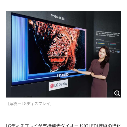
e
t
m
m
b
t
o
i
o
e
u
n
o
r
t
k
［写真＝LGディスプレイ］
LGディスプレイが有機発光ダイオード(OLED)技術の進化