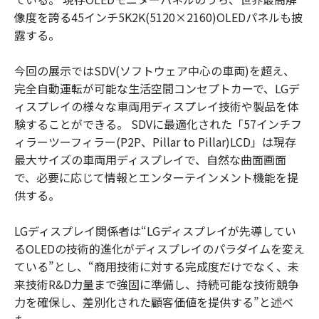
像度を誇る45インチ5K2K(5120×2160)OLEDパネルも披
露する。
今回の展示ではSDV(ソフトウェア中心の車両)を超え、
完全自動運転が可能な生活空間コンセプトカーで、LGデ
ィスプレイの様々な車両用ディスプレイ技術や製品を体
験することができる。 SDVに最適化された「57インチフ
ィラーツーフィラー(P2P、Pillar to Pillar)LCD」は現存
最大サイズの車両用ディスプレイで、自然な曲面画面
で、必要に応じて情報とエンターテインメント機能を提
供する。
LGディスプレイ関係者は“LGディスプレイが先導してい
るOLEDの技術的進化がディスプレイのパラダイムを変え
ている”とし、“商用技術に対する完成度だけでなく、未
来技術R&D力量まで強固に準備し、持続可能な技術競争
力を確保し、差別化された顧客価値を提供する”と述べ