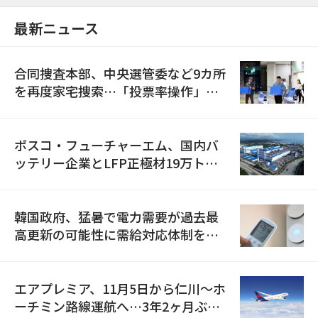
最新ニュース
合同捜査本部、中央選管委など9カ所
を再度家宅捜索…「投票率操作」の
資料を確保
ポスコ・フューチャーエム、国内バ
ッテリー企業とLFP正極材19万トン
の供給契約を締結
韓国政府、猛暑で電力需要が過去最
高更新の可能性に需給対応体制を点
検
エアプレミア、11月5日から仁川〜ホ
ーチミン路線運航へ…3年2ヶ月ぶり