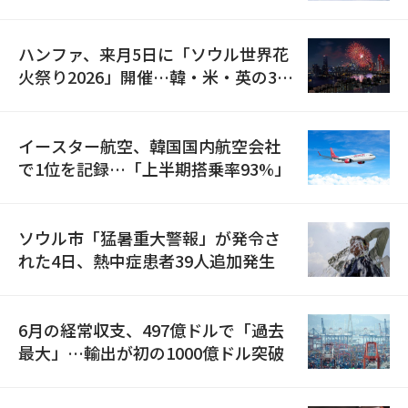
の再開
ハンファ、来月5日に「ソウル世界花
火祭り2026」開催…韓・米・英の3カ
国が参加
イースター航空、韓国国内航空会社
で1位を記録…「上半期搭乗率93%」
ソウル市「猛暑重大警報」が発令さ
れた4日、熱中症患者39人追加発生
6月の経常収支、497億ドルで「過去
最大」…輸出が初の1000億ドル突破