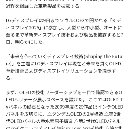
過程を網羅した革新製品を披露する。
LGディスプレイは9日までソウルCOEXで開かれる「K-デ
ィスプレイ2025」に参加し、大型から中小型、オートに
至るまで革新ディスプレイ技術および製品を披露すると7
日、明らかにした。
「未来を作っていくディスプレイ技術(Shaping the Futu
re)」を主題にLGディスプレイは現在と未来を貫くOLED
革新技術およびディスプレイソリューションを提示す
る。
まず、OLEDの技術リーダーシップを一目で確認できるO
LEDヘリテージ展示スペースを設けた。 ここではOLED T
Vパネルの礎石となった2009年度の試作品15インチOLED
パネルを皮切りに、△タンデムOLEDの2層構造 △第2世
代OLEDパネルの重水素原子構造 △第3世代OLEDパネル
のマイクロレンズアレイ(Micro Lens Array)技術 △第4世