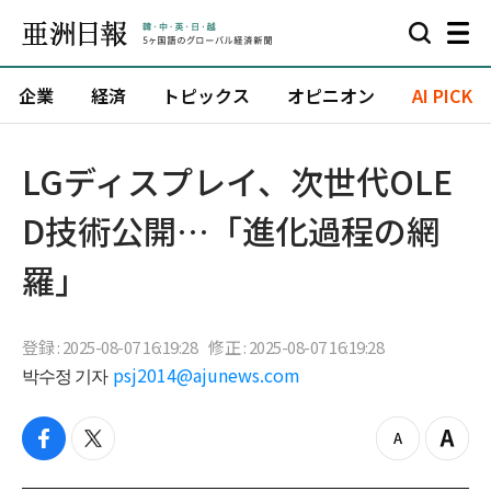
企業
経済
トピックス
オピニオン
AI PICK
LGディスプレイ、次世代OLE
D技術公開…「進化過程の網
羅」
登録 : 2025-08-07 16:19:28
修正 : 2025-08-07 16:19:28
박수정 기자
psj2014@ajunews.com
f
t
z
Z
a
w
o
o
c
i
o
o