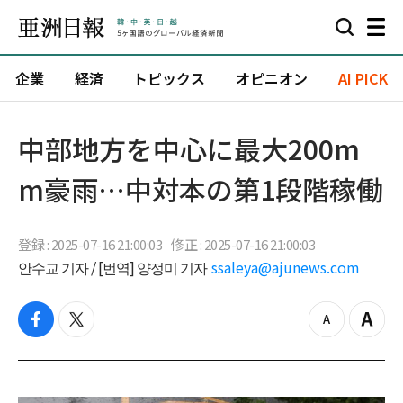
企業
経済
トピックス
オピニオン
AI PICK
中部地方を中心に最大200m
m豪雨…中対本の第1段階稼働
登録 : 2025-07-16 21:00:03
修正 : 2025-07-16 21:00:03
안수교 기자 / [번역] 양정미 기자
ssaleya@ajunews.com
f
t
z
Z
a
w
o
o
c
i
o
o
e
t
m
m
b
t
o
i