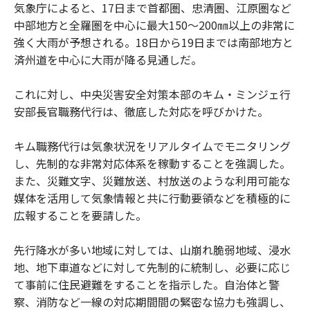
気象庁によると、17日まで首都圏、忠清圏、江原圏など
中部地方と全羅圏を中心に最大150～200㎜以上の非常に
強く大雨が予想される。18日から19日までは南部地方と
済州道を中心に大雨が降る見通しだ。
これに対し、中央災害安全対策本部のキム・ミンジェ行
安部長官職務代行は、徹底した対応を呼びかけた。
キム職務代行は気象状況をリアルタイムでモニタリング
し、先制的な非常対応体系を稼動することを強調した。
また、災難文字、災難放送、村放送のような利用可能な
媒体を活用して気象情報と共に行動要領などを積極的に
広報することを要請した。
先行降水が多い地域に対しては、山崩れ脆弱地域、浸水
地、地下車道などに対して先制的に統制し、必要に応じ
て事前に住民避難をすることを指示した。自治体と警
察、消防など一線の対応期間間の緊密な協力も強調し、