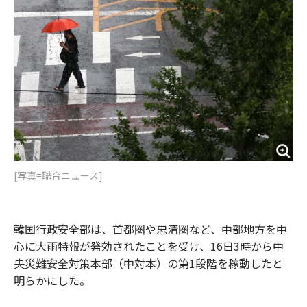
o
e
u
n
o
r
t
k
[写真=聯合ニュース]
韓国行政安全部は、首都圏や忠清圏など、中部地方を中
心に大雨特報が発効されたことを受け、16日3時から中
央災難安全対策本部（中対本）の第1段階を稼動したと
明らかにした。