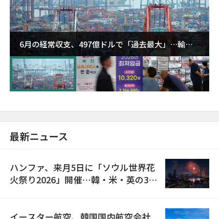
6月の経常収支、497億ドルで「過去最大」…輸出
が初の1000億ドル突破
最新ニュース
ハンファ、来月5日に「ソウル世界花
火祭り2026」開催…韓・米・英の3カ
国が参加
イースター航空、韓国国内航空会社