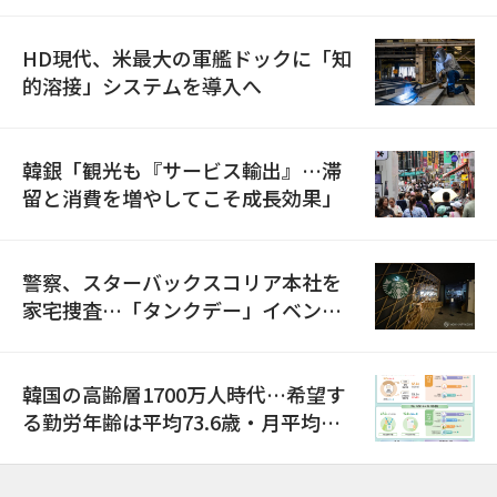
HD現代、米最大の軍艦ドックに「知
的溶接」システムを導入へ
韓銀「観光も『サービス輸出』…滞
留と消費を増やしてこそ成長効果」
警察、スターバックスコリア本社を
家宅捜査…「タンクデー」イベント
巡り侮辱容疑
韓国の高齢層1700万人時代…希望す
る勤労年齢は平均73.6歳・月平均賃
金は300万ウォン以上