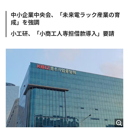
e
t
m
m
b
t
o
i
中小企業中央会、「未来電ラック産業の育
o
e
u
n
成」を強調
o
r
t
k
小工研、「小商工人専担借款導入」要請