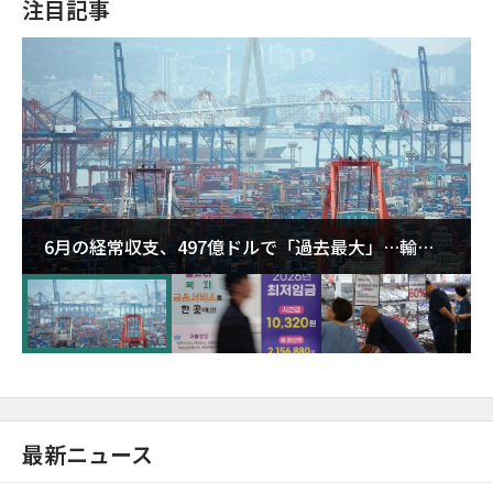
注目記事
6月の経常収支、497億ドルで「過去最大」…輸出
が初の1000億ドル突破
最新ニュース