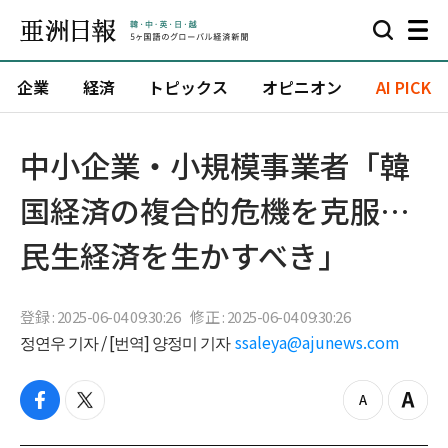
企業
経済
トピックス
オピニオン
AI PICK
中小企業・小規模事業者「韓
国経済の複合的危機を克服…
民生経済を生かすべき」
登録 : 2025-06-04 09:30:26
修正 : 2025-06-04 09:30:26
정연우 기자 / [번역] 양정미 기자
ssaleya@ajunews.com
f
t
z
Z
a
w
o
o
c
i
o
o