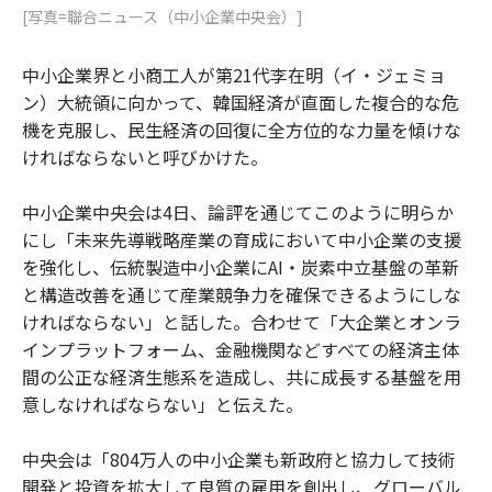
[写真=聯合ニュース（中小企業中央会）]
中小企業界と小商工人が第21代李在明（イ・ジェミョ
ン）大統領に向かって、韓国経済が直面した複合的な危
機を克服し、民生経済の回復に全方位的な力量を傾けな
ければならないと呼びかけた。
中小企業中央会は4日、論評を通じてこのように明らか
にし「未来先導戦略産業の育成において中小企業の支援
を強化し、伝統製造中小企業にAI・炭素中立基盤の革新
と構造改善を通じて産業競争力を確保できるようにしな
ければならない」と話した。合わせて「大企業とオンラ
インプラットフォーム、金融機関などすべての経済主体
間の公正な経済生態系を造成し、共に成長する基盤を用
意しなければならない」と伝えた。
中央会は「804万人の中小企業も新政府と協力して技術
開発と投資を拡大して良質の雇用を創出し、グローバル