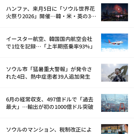
ハンファ、来月5日に「ソウル世界花
火祭り2026」開催…韓・米・英の3カ
国が参加
イースター航空、韓国国内航空会社
で1位を記録…「上半期搭乗率93%」
ソウル市「猛暑重大警報」が発令さ
れた4日、熱中症患者39人追加発生
6月の経常収支、497億ドルで「過去
最大」…輸出が初の1000億ドル突破
ソウルのマンション、税制改正によ