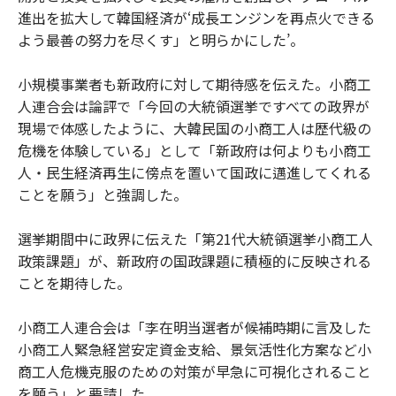
進出を拡大して韓国経済が‘成長エンジンを再点火できる
よう最善の努力を尽くす」と明らかにした’。
小規模事業者も新政府に対して期待感を伝えた。小商工
人連合会は論評で「今回の大統領選挙ですべての政界が
現場で体感したように、大韓民国の小商工人は歴代級の
危機を体験している」として「新政府は何よりも小商工
人・民生経済再生に傍点を置いて国政に邁進してくれる
ことを願う」と強調した。
選挙期間中に政界に伝えた「第21代大統領選挙小商工人
政策課題」が、新政府の国政課題に積極的に反映される
ことを期待した。
小商工人連合会は「李在明当選者が候補時期に言及した
小商工人緊急経営安定資金支給、景気活性化方案など小
商工人危機克服のための対策が早急に可視化されること
を願う」と要請した。