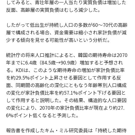
してみると、青壮年層の一人当たり実質負債は増加した
反面、高齢層の実質負債はむしろ減少した。
したがって低出生が持続し人口の多数が60～70代の高齢
層で構成される場合、資金需要は縮小され家計負債が減
少する傾向を見せる可能性が高いという分析だ。
統計庁の将来人口推計によると、韓国の期待寿命は2070
年までに6.4歳（84.5歳→90.9歳）増加すると予想され
る。KDIは、このような期待寿命の増加が家計負債比率
を約29.5%ポイント上昇させる要因として作用する反
面、同期間の高齢化の深化にともなう年齢帯別人口構成
の変化が家計負債比率を約57.1%ポイント下げる要因と
して作用すると説明した。その結果、構造的な人口要因
の変化により、2070年の家計負債比率が現在より約27.
6%ポイント低くなると予測した。
報告書を作成したキム・ミル研究委員は「持続した期待