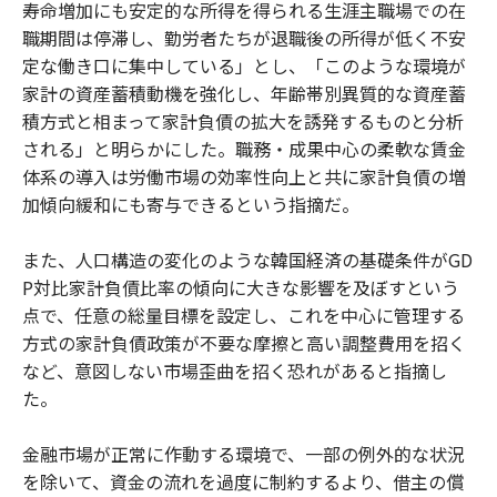
寿命増加にも安定的な所得を得られる生涯主職場での在
職期間は停滞し、勤労者たちが退職後の所得が低く不安
定な働き口に集中している」とし、「このような環境が
家計の資産蓄積動機を強化し、年齢帯別異質的な資産蓄
積方式と相まって家計負債の拡大を誘発するものと分析
される」と明らかにした。職務・成果中心の柔軟な賃金
体系の導入は労働市場の効率性向上と共に家計負債の増
加傾向緩和にも寄与できるという指摘だ。
また、人口構造の変化のような韓国経済の基礎条件がGD
P対比家計負債比率の傾向に大きな影響を及ぼすという
点で、任意の総量目標を設定し、これを中心に管理する
方式の家計負債政策が不要な摩擦と高い調整費用を招く
など、意図しない市場歪曲を招く恐れがあると指摘し
た。
金融市場が正常に作動する環境で、一部の例外的な状況
を除いて、資金の流れを過度に制約するより、借主の償