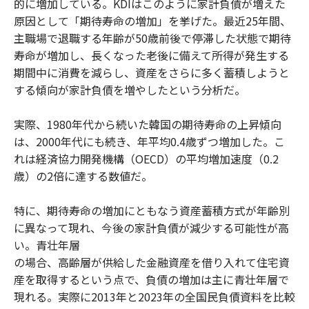
的に増加している。KDIはこのように家計負債が増えた
原因として「期待寿命の増加」を挙げた。最近25年間、
主職場で退職する年齢が50歳前後で停滞した状態で期待
寿命が増加し、長くなった老後に備えて所得が発生する
期間中に消費を減らし、資産をさらに多く蓄積しようと
する傾向が家計負債を増やしたという分析だ。
実際、1980年代から続いた韓国の期待寿命の上昇傾向
は、2000年代にも続き、年平均0.4歳ずつ増加した。こ
れは経済協力開発機構（OECD）の平均増加速度（0.2
歳）の2倍に達する数値だ。
特に、期待寿命の増加にともなう資産蓄積方式が年齢別
に異なって現れ、今後の家計負債が減少する可能性が高
い。青壮年層
の場合、高齢層が供給した金融資産を借り入れて住宅資
産を取得するという点で、負債の増加は主に青壮年層で
現れる。実際に2013年と2023年の全国民負債資料を比較