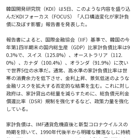
韓国開発研究院（KDI）は5日、このような内容を盛り込
んだKDIフォーカス（FOCUS）「人口構造変化が家計負
債に及ぼす影響」報告書を発表した。
報告書によると、国際金融協会（IIF）基準で、韓国の今
年第1四半期末の国内総生産（GDP）比家計負債比率は9
0.3%で、スイス（125.8%）、オーストラリア（112.
0%）、カナダ（100.4%）、オランダ（91.9%）に次い
で世界5位の水準だ。通常、高水準の家計負債比率は世
帯の消費余力を低下させ、金利上昇、景気低迷のような
金融リスクを拡大する否定的な結果を生む。これに対し
政府は、家計貸出の総量を減らすために、総負債元利金
償還比率（DSR）規制を強化するなど、政策力量を強化
している。
家計負債は、IMF通貨危機直後と新型コロナウイルスの
時期を除いて、1990年代後半から明確な騰落なしに持続