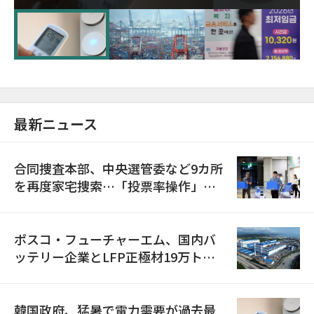
に需給対応体制を点検
最新ニュース
合同捜査本部、中央選管委など9カ所
を再度家宅捜索…「投票率操作」の
資料を確保
ポスコ・フューチャーエム、国内バ
ッテリー企業とLFP正極材19万トン
の供給契約を締結
韓国政府、猛暑で電力需要が過去最