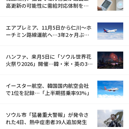
高更新の可能性に需給対応体制を点
検
エアプレミア、11月5日から仁川〜ホ
ーチミン路線運航へ…3年2ヶ月ぶり
の再開
ハンファ、来月5日に「ソウル世界花
火祭り2026」開催…韓・米・英の3カ
国が参加
イースター航空、韓国国内航空会社
で1位を記録…「上半期搭乗率93%」
ソウル市「猛暑重大警報」が発令さ
れた4日、熱中症患者39人追加発生