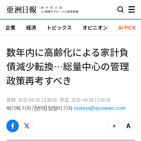
企業
経済
トピックス
オピニオン
AI PICK
数年内に高齢化による家計負
債減少転換…総量中心の管理
政策再考すべき
登録 : 2025-08-05 13:26:30
修正 : 2025-08-05 13:26:30
박기락 기자 / [번역] 양정미 기자
ssaleya@ajunews.com
f
t
z
Z
a
w
o
o
c
i
o
o