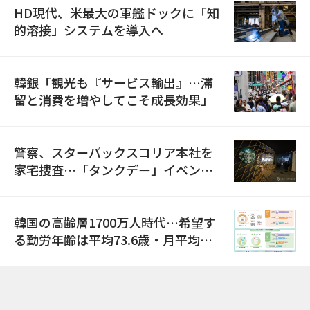
HD現代、米最大の軍艦ドックに「知
的溶接」システムを導入へ
韓銀「観光も『サービス輸出』…滞
留と消費を増やしてこそ成長効果」
警察、スターバックスコリア本社を
家宅捜査…「タンクデー」イベント
巡り侮辱容疑
韓国の高齢層1700万人時代…希望す
る勤労年齢は平均73.6歳・月平均賃
金は300万ウォン以上