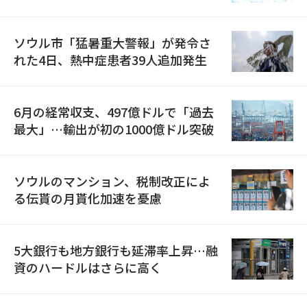
ソウル市「猛暑重大警報」が発令さ
れた4日、熱中症患者39人追加発生
6月の経常収支、497億ドルで「過去
最大」…輸出が初の1000億ドル突破
ソウルのマンション、税制改正によ
る伝貰の月貰化加速を憂慮
5大銀行も地方銀行も延滞率上昇…融
資のハードルはさらに高く