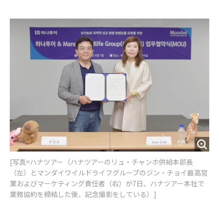
e
t
m
m
b
t
o
i
o
e
u
n
o
r
t
k
[写真=ハナツアー（ハナツアーのリュ・チャンホ供給本部長
（左）とマンダイワイルドライフグループのジン・チョイ最高営
業およびマーケティング責任者（右）が7日、ハナツアー本社で
業務協約を締結した後、記念撮影をしている）]