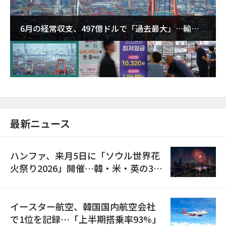
6月の経常収支、497億ドルで「過去最大」…輸出
が初の1000億ドル突破
最新ニュース
ハンファ、来月5日に「ソウル世界花
火祭り2026」開催…韓・米・英の3カ
国が参加
イースター航空、韓国国内航空会社
で1位を記録…「上半期搭乗率93%」