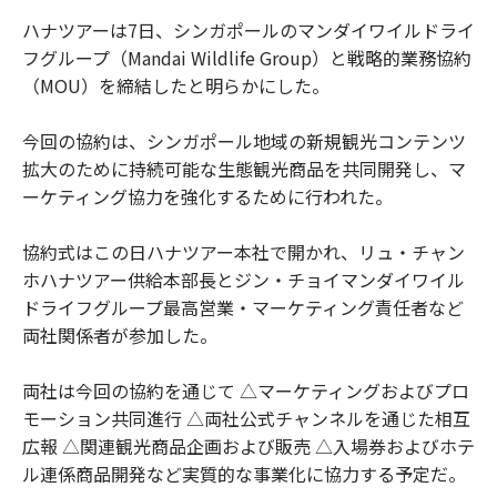
ハナツアーは7日、シンガポールのマンダイワイルドライ
フグループ（Mandai Wildlife Group）と戦略的業務協約
（MOU）を締結したと明らかにした。
今回の協約は、シンガポール地域の新規観光コンテンツ
拡大のために持続可能な生態観光商品を共同開発し、マ
ーケティング協力を強化するために行われた。
協約式はこの日ハナツアー本社で開かれ、リュ・チャン
ホハナツアー供給本部長とジン・チョイマンダイワイル
ドライフグループ最高営業・マーケティング責任者など
両社関係者が参加した。
両社は今回の協約を通じて △マーケティングおよびプロ
モーション共同進行 △両社公式チャンネルを通じた相互
広報 △関連観光商品企画および販売 △入場券およびホテ
ル連係商品開発など実質的な事業化に協力する予定だ。