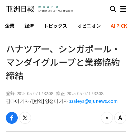
企業
経済
トピックス
オピニオン
AI PICK
ハナツアー、シンガポール・
マンダイグループと業務協約
締結
登録 : 2025-05-07 17:32:08
修正 : 2025-05-07 17:32:08
김다이 기자 / [번역] 양정미 기자
ssaleya@ajunews.com
f
t
z
Z
a
w
o
o
c
i
o
o