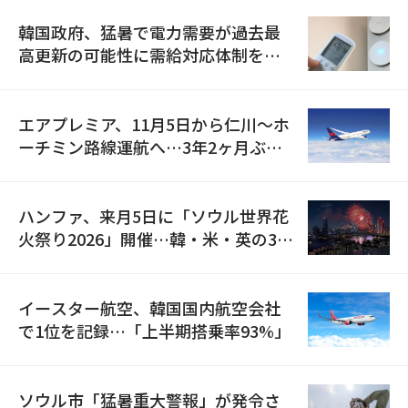
韓国政府、猛暑で電力需要が過去最
高更新の可能性に需給対応体制を点
検
エアプレミア、11月5日から仁川〜ホ
ーチミン路線運航へ…3年2ヶ月ぶり
の再開
ハンファ、来月5日に「ソウル世界花
火祭り2026」開催…韓・米・英の3カ
国が参加
イースター航空、韓国国内航空会社
で1位を記録…「上半期搭乗率93%」
ソウル市「猛暑重大警報」が発令さ