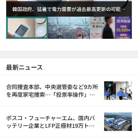
韓国政府、猛暑で電力需要が過去最高更新の可能性
に需給対応体制を点検
最新ニュース
合同捜査本部、中央選管委など9カ所
を再度家宅捜索…「投票率操作」の
資料を確保
ポスコ・フューチャーエム、国内バ
ッテリー企業とLFP正極材19万トン
の供給契約を締結