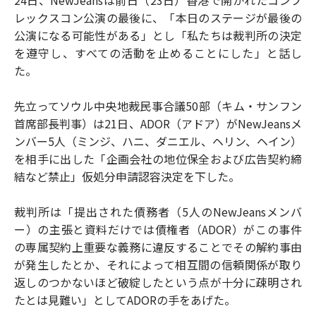
レックスコン公演の最後に、「本日のステージが最後の
公演になる可能性がある」とし「私たちは裁判所の決定
を遵守し、すべての活動を止めることにした」と話し
た。
先立ってソウル中央地裁民事合議50部（キム・サンフン
首席部長判事）は21日、ADOR（アドア）がNewJeansメ
ンバー5人（ミンジ、ハニ、ダニエル、ヘリン、ヘイン）
を相手に出した「企画会社の地位保全および広告契約締
結など禁止」仮処分申請認容決定を下した。
裁判所は「提出された債務者（5人のNewJeansメンバ
ー）の主張と資料だけでは債権者（ADOR）がこの事件
の専属契約上重要な義務に違反することでその解約事由
が発生したとか、それによって相互間の信頼関係が取り
返しのつかないほど破綻したという点が十分に疎明され
たとは見難い」としてADORの手をあげた。