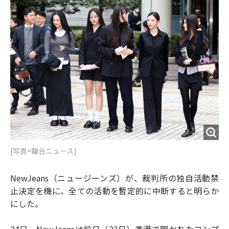
o
e
u
n
o
r
t
k
[写真=聯合ニュース]
NewJeans（ニュージーンズ）が、裁判所の独自活動禁
止決定を機に、全ての活動を暫定的に中断すると明らか
にした。
24日、NewJeansは前日（23日）香港で開かれたコンプ