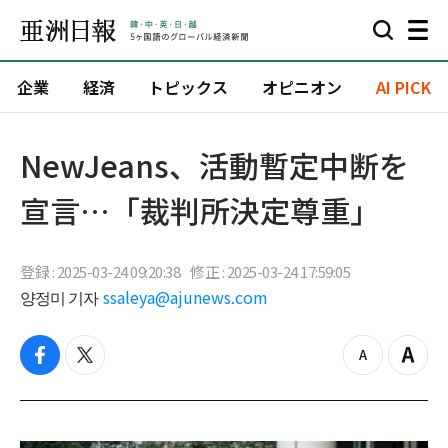
企業
経済
トピックス
オピニオン
AI PICK
NewJeans、活動暫定中断を
宣言…「裁判所決定尊重」
登録 : 2025-03-24 09:20:38
修正 : 2025-03-24 17:59:05
양정미 기자
ssaleya@ajunews.com
f
t
z
Z
a
w
o
o
c
i
o
o
e
t
m
m
b
t
o
i