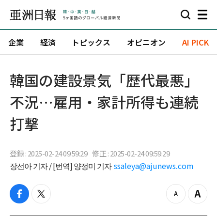
企業
経済
トピックス
オピニオン
AI PICK
韓国の建設景気「歴代最悪」
不況…雇用・家計所得も連続
打撃
登録 : 2025-02-24 09:59:29
修正 : 2025-02-24 09:59:29
장선아 기자 / [번역] 양정미 기자
ssaleya@ajunews.com
f
t
z
Z
a
w
o
o
c
i
o
o