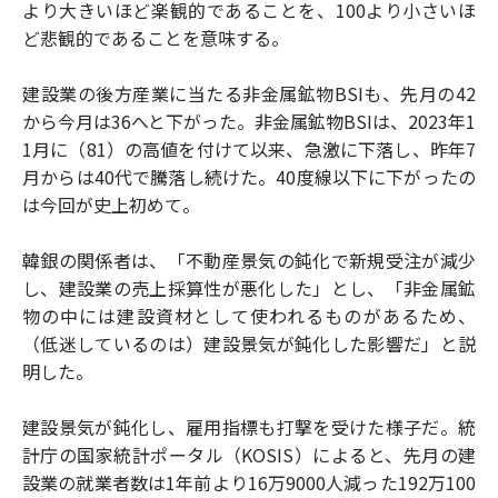
より大きいほど楽観的であることを、100より小さいほ
ど悲観的であることを意味する。
建設業の後方産業に当たる非金属鉱物BSIも、先月の42
から今月は36へと下がった。非金属鉱物BSIは、2023年1
1月に（81）の高値を付けて以来、急激に下落し、昨年7
月からは40代で騰落し続けた。40度線以下に下がったの
は今回が史上初めて。
韓銀の関係者は、「不動産景気の鈍化で新規受注が減少
し、建設業の売上採算性が悪化した」とし、「非金属鉱
物の中には建設資材として使われるものがあるため、
（低迷しているのは）建設景気が鈍化した影響だ」と説
明した。
建設景気が鈍化し、雇用指標も打撃を受けた様子だ。統
計庁の国家統計ポータル（KOSIS）によると、先月の建
設業の就業者数は1年前より16万9000人減った192万100