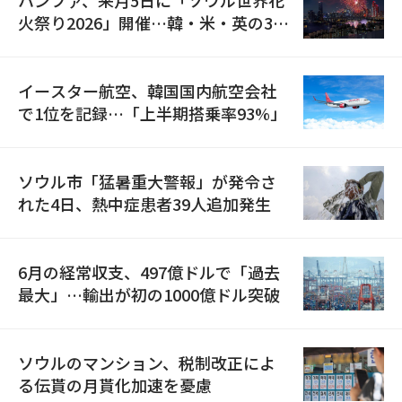
ハンファ、来月5日に「ソウル世界花
火祭り2026」開催…韓・米・英の3カ
国が参加
イースター航空、韓国国内航空会社
で1位を記録…「上半期搭乗率93%」
ソウル市「猛暑重大警報」が発令さ
れた4日、熱中症患者39人追加発生
6月の経常収支、497億ドルで「過去
最大」…輸出が初の1000億ドル突破
ソウルのマンション、税制改正によ
る伝貰の月貰化加速を憂慮