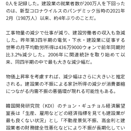
0人を記録した。建設業の就業者数が200万人を下回った
のは、新型コロナウイルスのパンデミック当時の2021年
2月（198万人）以来、約4年ぶりのことだ。
工事物量の減少で仕事が減り、建設労働者の収入も急減
した。昨年第3四半期の電気・下水・建設業に従事する
世帯の月平均勤労所得は436万9000ウォンで前年同期対
比3.2%減少した。2006年に関連統計を取り始めて以
来、同四半期の中で最も大きな減少幅だ。
物価上昇率を考慮すれば、減少幅はさらに大きいと推定
される。建設業の不振による家計所得の減少が消費萎縮
につながる内需不振の悪循環が現れる可能性もある。
韓国開発研究院（KDI）のチョン・ギュチョル経済展望
室長は「生産、雇用などどの経済指標を見ても建設業が
最も良くない状況」とし「不動産景気不振、高金利と建
設業者の財務健全性悪化などにより不振が長期化してい