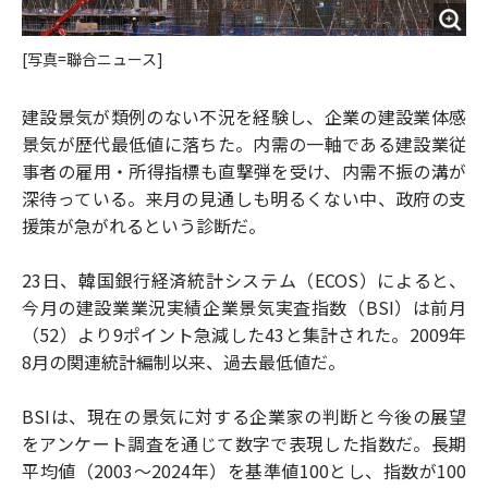
[写真=聯合ニュース]
建設景気が類例のない不況を経験し、企業の建設業体感
景気が歴代最低値に落ちた。内需の一軸である建設業従
事者の雇用・所得指標も直撃弾を受け、内需不振の溝が
深待っている。来月の見通しも明るくない中、政府の支
援策が急がれるという診断だ。
23日、韓国銀行経済統計システム（ECOS）によると、
今月の建設業業況実績企業景気実査指数（BSI）は前月
（52）より9ポイント急減した43と集計された。2009年
8月の関連統計編制以来、過去最低値だ。
BSIは、現在の景気に対する企業家の判断と今後の展望
をアンケート調査を通じて数字で表現した指数だ。長期
平均値（2003～2024年）を基準値100とし、指数が100