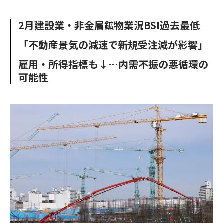
e
t
m
m
b
t
o
i
2月建設業・非金属鉱物業況BSI過去最低
o
e
u
n
o
r
t
「不動産景気の減速で新規受注減が影響」
k
雇用・所得指標も↓…内需不振の悪循環の
可能性