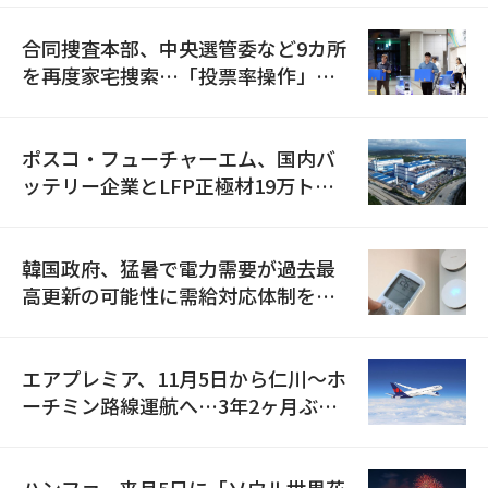
合同捜査本部、中央選管委など9カ所
を再度家宅捜索…「投票率操作」の
資料を確保
ポスコ・フューチャーエム、国内バ
ッテリー企業とLFP正極材19万トン
の供給契約を締結
韓国政府、猛暑で電力需要が過去最
高更新の可能性に需給対応体制を点
検
エアプレミア、11月5日から仁川〜ホ
ーチミン路線運航へ…3年2ヶ月ぶり
の再開