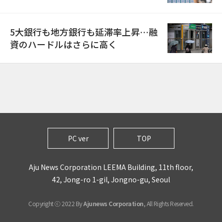
5大銀行も地方銀行も延滞率上昇…融
資のハードルはさらに高く
PC ver
TOP
Aju News Corporation LEEMA Building, 11th floor,
42, Jong-ro 1-gil, Jongno-gu, Seoul
Copyright ⓒ 2022 By
Ajunews Corporation
, All Rights Reserved.