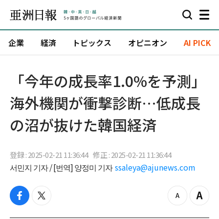
企業
経済
トピックス
オピニオン
AI PICK
「今年の成長率1.0%を予測」
海外機関が衝撃診断…低成長
の沼が抜けた韓国経済
登録 : 2025-02-21 11:36:44
修正 : 2025-02-21 11:36:44
서민지 기자 / [번역] 양정미 기자
ssaleya@ajunews.com
f
t
z
Z
a
w
o
o
c
i
o
o