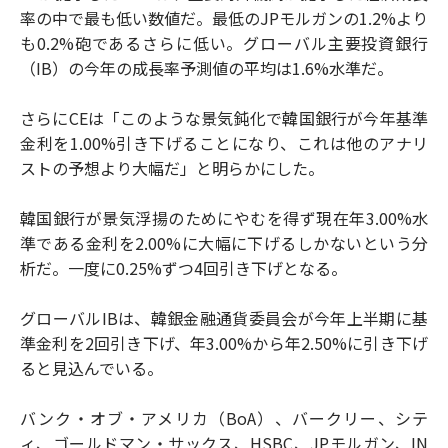
率の中で最も低い数値だ。最低のJPモルガンの1.2%より
も0.2%砲であるさらに低い。グローバル主要投資銀行
（IB）の今年の成長率予測値の平均は1.6%水準だ。
さらにCEは「このような景気鈍化で韓国銀行が今年基準
金利を1.00%引き下げることになり、これは他のアナリ
ストの予想より大幅だ」と明らかにした。
韓国銀行が景気浮揚のためにやむを得ず現在年3.00%水
準である金利を2.00%に大幅に下げるしかないという分
析だ。一度に0.25%ずつ4回引き下げとなる。
グローバルIBは、韓銀金融通貨委員会が今年上半期に基
準金利を2回引き下げ、年3.00%から年2.50%に引き下げ
ると見込んでいる。
バンク・オブ・アメリカ（BoA）、バークリー、シテ
ィ、ゴールドマン・サックス、HSBC、JPモルガン、IN