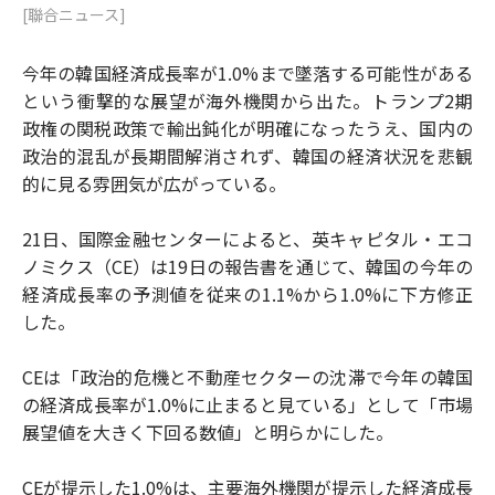
[聯合ニュース]
今年の韓国経済成長率が1.0%まで墜落する可能性がある
という衝撃的な展望が海外機関から出た。トランプ2期
政権の関税政策で輸出鈍化が明確になったうえ、国内の
政治的混乱が長期間解消されず、韓国の経済状況を悲観
的に見る雰囲気が広がっている。
21日、国際金融センターによると、英キャピタル・エコ
ノミクス（CE）は19日の報告書を通じて、韓国の今年の
経済成長率の予測値を従来の1.1%から1.0%に下方修正
した。
CEは「政治的危機と不動産セクターの沈滞で今年の韓国
の経済成長率が1.0%に止まると見ている」として「市場
展望値を大きく下回る数値」と明らかにした。
CEが提示した1.0%は、主要海外機関が提示した経済成長