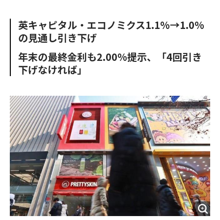
e
t
m
m
b
t
o
i
英キャピタル・エコノミクス1.1%→1.0%
o
e
u
n
の見通し引き下げ
o
r
t
k
年末の最終金利も2.00%提示、「4回引き
下げなければ」