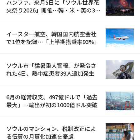
ハンファ、来月5日に「ソウル世界花
火祭り2026」開催…韓・米・英の3カ
国が参加
イースター航空、韓国国内航空会社
で1位を記録…「上半期搭乗率93%」
ソウル市「猛暑重大警報」が発令さ
れた4日、熱中症患者39人追加発生
6月の経常収支、497億ドルで「過去
最大」…輸出が初の1000億ドル突破
ソウルのマンション、税制改正によ
る伝貰の月貰化加速を憂慮