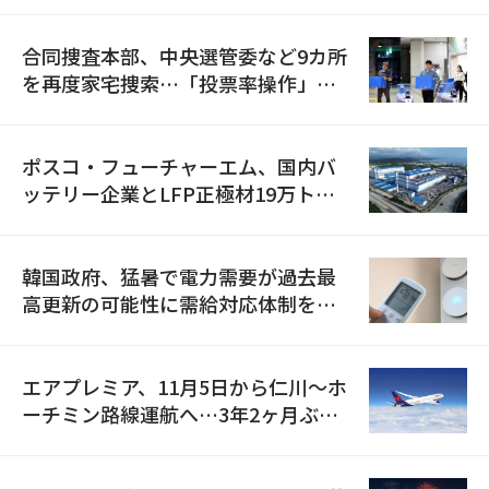
合同捜査本部、中央選管委など9カ所
を再度家宅捜索…「投票率操作」の
資料を確保
ポスコ・フューチャーエム、国内バ
ッテリー企業とLFP正極材19万トン
の供給契約を締結
韓国政府、猛暑で電力需要が過去最
高更新の可能性に需給対応体制を点
検
エアプレミア、11月5日から仁川〜ホ
ーチミン路線運航へ…3年2ヶ月ぶり
の再開