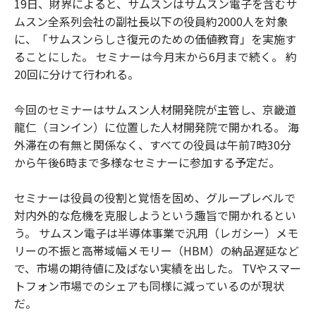
19日、財界によると、サムスンはサムスン電子を含むサ
ムスン全系列会社の副社長以下の役員約2000人を対象
に、「サムスンらしさ復元のための価値教育」を実施す
ることにした。 セミナーは今月末から6月まで続く。 約
20回に分けて行われる。
今回のセミナーはサムスン人材開発院が主管し、京畿道
龍仁（ヨンイン）に位置した人材開発院で開かれる。 海
外滞在の有無と関係なく、すべての役員は午前7時30分
から午後6時まで多様なセミナーに参加する予定だ。
セミナーは役員の役割と覚悟を固め、グループレベルで
対内外的な危機を克服しようという趣旨で開かれるとい
う。 サムスン電子は半導体事業で汎用（レガシー）メモ
リーの不振と高帯域幅メモリー（HBM）の納品遅延など
で、市場の期待値に及ばない実績を出した。 TVやスマー
トフォン市場でのシェアも同様に減っているのが現状
だ。