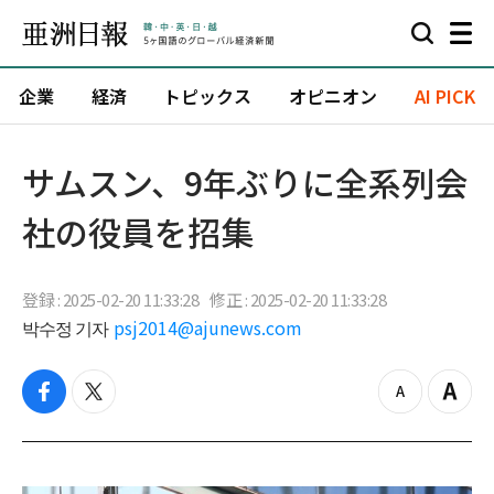
企業
経済
トピックス
オピニオン
AI PICK
サムスン、9年ぶりに全系列会
社の役員を招集
登録 : 2025-02-20 11:33:28
修正 : 2025-02-20 11:33:28
박수정 기자
psj2014@ajunews.com
f
t
z
Z
a
w
o
o
c
i
o
o
e
t
m
m
b
t
o
i