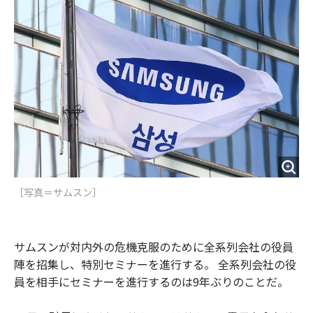
o
e
u
n
o
r
t
k
［写真＝サムスン］
サムスンが対内外の危機克服のために全系列会社の役員
陣を招集し、特別セミナーを進行する。 全系列会社の役
員を相手にセミナーを進行するのは9年ぶりのことだ。