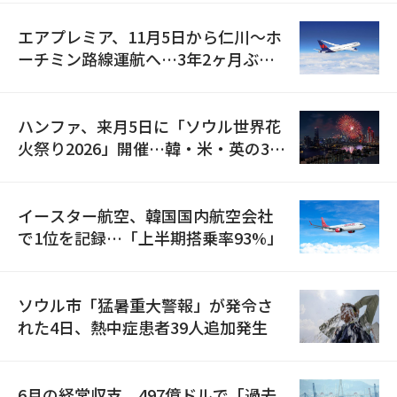
エアプレミア、11月5日から仁川〜ホ
ーチミン路線運航へ…3年2ヶ月ぶり
の再開
ハンファ、来月5日に「ソウル世界花
火祭り2026」開催…韓・米・英の3カ
国が参加
イースター航空、韓国国内航空会社
で1位を記録…「上半期搭乗率93%」
ソウル市「猛暑重大警報」が発令さ
れた4日、熱中症患者39人追加発生
6月の経常収支、497億ドルで「過去