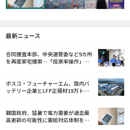
最新ニュース
合同捜査本部、中央選管委など9カ所
を再度家宅捜索…「投票率操作」の
資料を確保
ポスコ・フューチャーエム、国内バ
ッテリー企業とLFP正極材19万トン
の供給契約を締結
韓国政府、猛暑で電力需要が過去最
高更新の可能性に需給対応体制を点
検