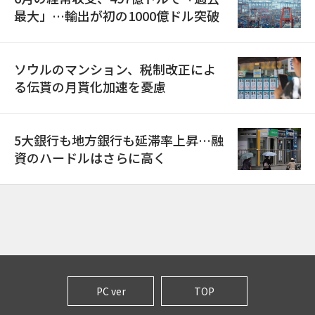
最大」…輸出が初の1000億ドル突破
ソウルのマンション、税制改正によ
る伝貰の月貰化加速を憂慮
5大銀行も地方銀行も延滞率上昇…融
資のハードルはさらに高く
PC ver
TOP