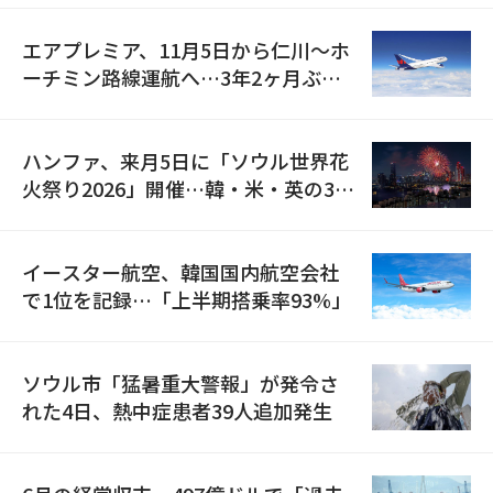
エアプレミア、11月5日から仁川〜ホ
ーチミン路線運航へ…3年2ヶ月ぶり
の再開
ハンファ、来月5日に「ソウル世界花
火祭り2026」開催…韓・米・英の3カ
国が参加
イースター航空、韓国国内航空会社
で1位を記録…「上半期搭乗率93%」
ソウル市「猛暑重大警報」が発令さ
れた4日、熱中症患者39人追加発生