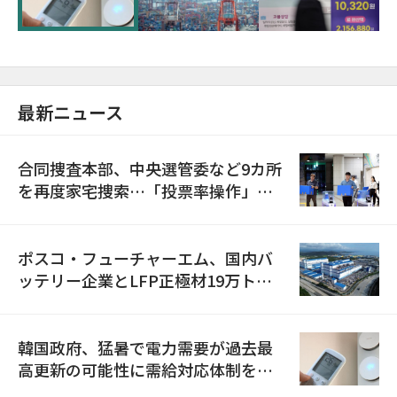
最新ニュース
合同捜査本部、中央選管委など9カ所
を再度家宅捜索…「投票率操作」の
資料を確保
ポスコ・フューチャーエム、国内バ
ッテリー企業とLFP正極材19万トン
の供給契約を締結
韓国政府、猛暑で電力需要が過去最
高更新の可能性に需給対応体制を点
検