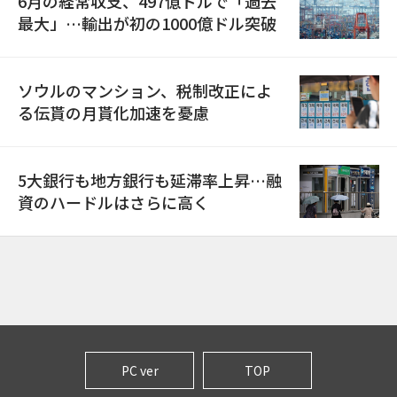
6月の経常収支、497億ドルで「過去
最大」…輸出が初の1000億ドル突破
ソウルのマンション、税制改正によ
る伝貰の月貰化加速を憂慮
5大銀行も地方銀行も延滞率上昇…融
資のハードルはさらに高く
PC ver
TOP