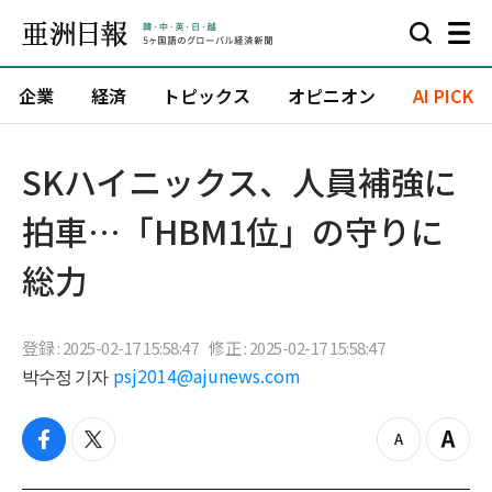
企業
経済
トピックス
オピニオン
AI PICK
SKハイニックス、人員補強に
拍車…「HBM1位」の守りに
総力
登録 : 2025-02-17 15:58:47
修正 : 2025-02-17 15:58:47
박수정 기자
psj2014@ajunews.com
f
t
z
Z
a
w
o
o
c
i
o
o