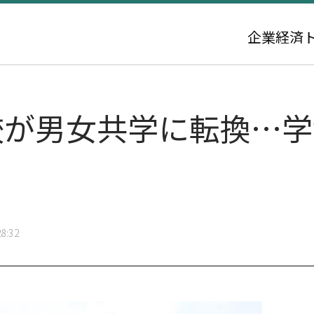
企業
経済
校が男女共学に転換…
8:32