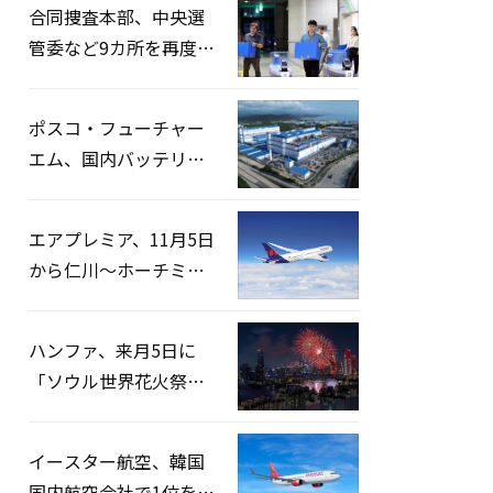
合同捜査本部、中央選
管委など9カ所を再度家
宅捜索…「投票率操
作」の資料を確保
ポスコ・フューチャー
エム、国内バッテリー
企業とLFP正極材19万ト
ンの供給契約を締結
エアプレミア、11月5日
から仁川〜ホーチミン
路線運航へ…3年2ヶ月
ぶりの再開
ハンファ、来月5日に
「ソウル世界花火祭り
2026」開催…韓・米・
英の3カ国が参加
イースター航空、韓国
国内航空会社で1位を記