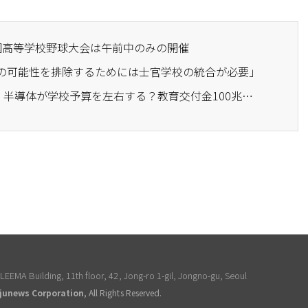
全国高等学校野球大会は午前中のみの開催
ーの可能性を排除するためには士官学校の統合が必要」
· 500兆円の税収の行方：半導体が学校予算を左右する？教育交付金100兆円の裏にある『税収ローラーコースター』
EEMA Building, 11th floor, 42, Jong-ro 1-gil, Jongno-gu, Seoul
junews Corporation
, All Rights Reserved.