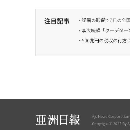
注目記事
· 猛暑の影響で7日の
· 李大統領「クーデタ
Aju News Corporation L
Copyright ⓒ 2022 By
A