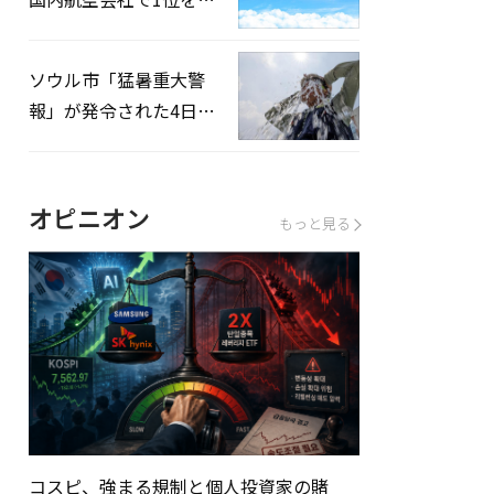
録…「上半期搭乗率
93%」
ソウル市「猛暑重大警
報」が発令された4日、
熱中症患者39人追加発
生
オピニオン
もっと見る
コスピ、強まる規制と個人投資家の賭