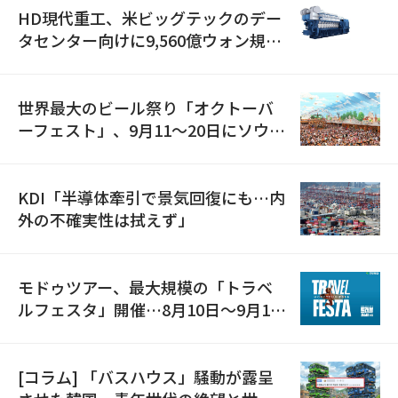
HD現代重工、米ビッグテックのデー
タセンター向けに9,560億ウォン規模
の発電設備を受注…「過去最大」
世界最大のビール祭り「オクトーバ
ーフェスト」、9月11〜20日にソウル
で開催
KDI「半導体牽引で景気回復にも…内
外の不確実性は拭えず」
モドゥツアー、最大規模の「トラベ
ルフェスタ」開催…8月10日～9月11
日
[コラム] 「バスハウス」騒動が露呈