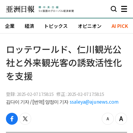
企業
経済
トピックス
オピニオン
AI PICK
ロッテワールド、仁川観光公
社と外来観光客の誘致活性化
を支援
登録 : 2025-02-07 17:58:15
修正 : 2025-02-07 17:58:15
김다이 기자 / [번역] 양정미 기자
ssaleya@ajunews.com
f
t
z
Z
a
w
o
o
c
i
o
o