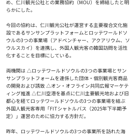
め、仁川観光公社との業務協約（MOU）を締結したと明
らかにした。
今回の協約は、仁川観光公社が運営する主要複合文化施
設であるサンサンプラットフォームとロッテワールドソ
ウルの3つの事業場（アドベンチャー、アクアリウム、ソ
ウルスカイ）を連携し、外国人観光客の韓国訪問を活性
化することを目標にしている。
両機関は △ロッテワールドソウルの3つの事業場とサン
サンプラットフォームを連係した団体・個別観光客商品
の開発および誘致 △オン・オフライン共同広報マーケテ
ィング推進 △仁川空港を基点に仁川主要観光地および旧
都心を経てロッテワールドソウルの3つの事業場を結ぶ
外国人観光客専用「FITシャトルバス（2025年下半期予
定）」運営のために協力する方針だ。
昨年、ロッテワールドソウルの3つの事業所を訪れた海