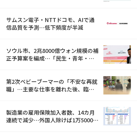
満足度は最下位
サムスン電子・NTTドコモ、AIで通
信品質を予測…低下頻度が半減
ソウル市、2兆8000億ウォン規模の補
正予算案を編成…「民生・青年・安
全」に8100億ウォンを集中投資
第2次ベビーブーマーの「不安な再就
職」…主要な仕事を離れた後、臨時
職が2倍近くに急増
製造業の雇用保険加入者数、14カ月
連続で減少…外国人除けば1万5000人
減