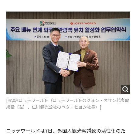
e
t
m
m
b
t
o
i
o
e
u
n
o
r
t
k
[写真=ロッテワールド（ロッテワールドのクォン・オサン代表取
締役（左）、仁川観光公社のペク・ヒョン社長）]
ロッテワールドは7日、外国人観光客誘致の活性化のた