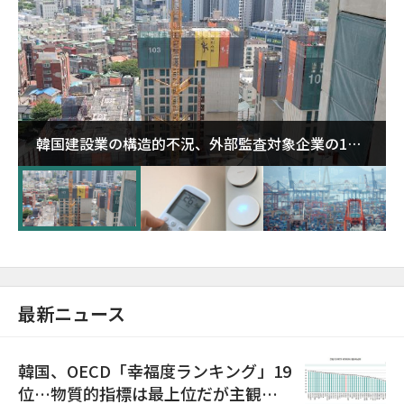
韓国建設業の構造的不況、外部監査対象企業の1割
超が「ゾンビ企業」に…5年で2.8倍増
最新ニュース
韓国、OECD「幸福度ランキング」19
位…物質的指標は最上位だが主観的