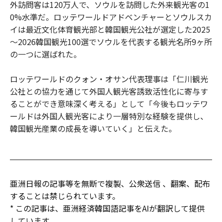
外訪問客は120万人で、ソウルを訪問した外来観光客の1
0%水準だ。ロッテワールドアドベンチャーとソウルスカ
イは最近文化体育観光部と韓国観光公社が選定した2025
～2026韓国観光100選でソウルを代表する観光名所9ヶ所
の一つに選ばれた。
ロッテワールドのクォン・オサン代表理事は「仁川観光
公社との協力を通じて外国人観光客誘致活性化に寄与す
ることができ意味深く考える」として「今後もロッテワ
ールドは外国人観光客により一層特別な経験を提供し、
韓国観光産業の成長を導いていく」と伝えた。
亜洲日報の記事等を無断で複製、公衆送信 、翻案、配布
することは禁じられています。
* この記事は、亜洲経済韓国語記事をAIが翻訳して提供
しています。