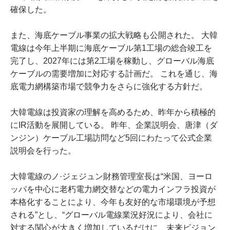
確保した。
また、海底ケーブル事業の拡大戦略も公開された。 大韓
電線は今年上半期に海底ケーブル第1工場の総合竣工を
完了し、2027年には第2工場を稼動し、グローバル海底
ケーブルの需要増加に対応する計画だ。 これを通じ、海
底電力網構築市場で競争力をさらに強化する方針だ。
大韓電線は投資家の理解を高めるため、昨年から積極的
にIR活動を展開している。 昨年、企業説明会、唐津（ダ
ンジン）ケーブル工場訪問など5回にわたって公式企業
説明会を行った。
大韓電線のノ·ジェジュン財務管理室長は“米国、ヨーロ
ッパを中心に老朽電力網交替などの電力インフラ投資が
本格化することにより、今年も友好的な市場環境が予想
される”とし、“グローバル電線業況好況により、会社に
対する関心が大きく増加しているだけに、未来ビジョン