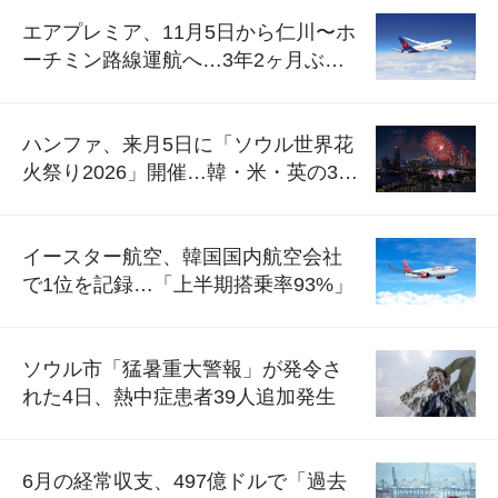
エアプレミア、11月5日から仁川〜ホ
ーチミン路線運航へ…3年2ヶ月ぶり
の再開
ハンファ、来月5日に「ソウル世界花
火祭り2026」開催…韓・米・英の3カ
国が参加
イースター航空、韓国国内航空会社
で1位を記録…「上半期搭乗率93%」
ソウル市「猛暑重大警報」が発令さ
れた4日、熱中症患者39人追加発生
6月の経常収支、497億ドルで「過去