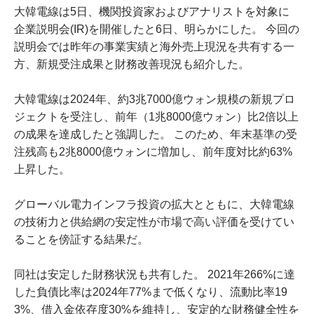
大韓電線は5日、機関投資家およびアナリストを対象に
企業説明会(IR)を開催したと6日、明らかにした。 今回の
説明会では昨年の事業実績と海外売上現況を共有する一
方、新規受注成果と財務改善現況も紹介した。
大韓電線は2024年、約3兆7000億ウォン規模の新規プロ
ジェクトを受注し、前年（1兆8000億ウォン）比2倍以上
の成果を達成したと強調した。 このため、年末基準の受
注残高も2兆8000億ウォンに増加し、前年度対比約63%
上昇した。
グローバル電力インフラ投資の拡大とともに、大韓電線
の技術力と供給網の安定性が市場で高い評価を受けてい
ることを傍証する結果だ。
同社は安定した財務状況も共有した。 2021年266%に達
した負債比率は2024年77%まで低くなり、流動比率19
3%、借入金依存度30%を維持し、安定的な財務健全性を