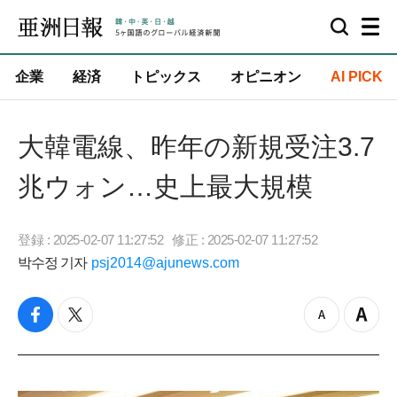
企業
経済
トピックス
オピニオン
AI PICK
大韓電線、昨年の新規受注3.7
兆ウォン…史上最大規模
登録 : 2025-02-07 11:27:52
修正 : 2025-02-07 11:27:52
박수정 기자
psj2014@ajunews.com
f
t
z
Z
a
w
o
o
c
i
o
o
e
t
m
m
b
t
o
i
o
e
u
n