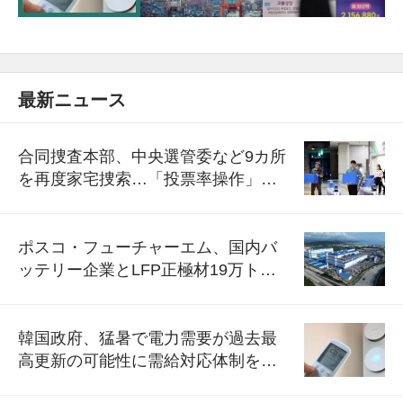
最新ニュース
合同捜査本部、中央選管委など9カ所
を再度家宅捜索…「投票率操作」の
資料を確保
ポスコ・フューチャーエム、国内バ
ッテリー企業とLFP正極材19万トン
の供給契約を締結
韓国政府、猛暑で電力需要が過去最
高更新の可能性に需給対応体制を点
検