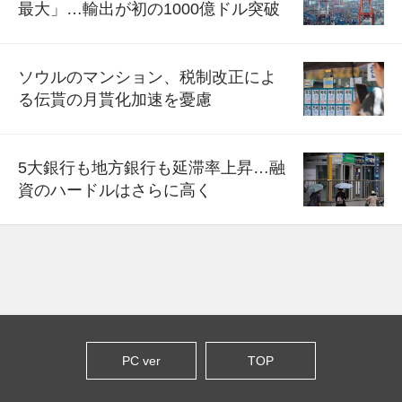
最大」…輸出が初の1000億ドル突破
ソウルのマンション、税制改正によ
る伝貰の月貰化加速を憂慮
5大銀行も地方銀行も延滞率上昇…融
資のハードルはさらに高く
PC ver
TOP