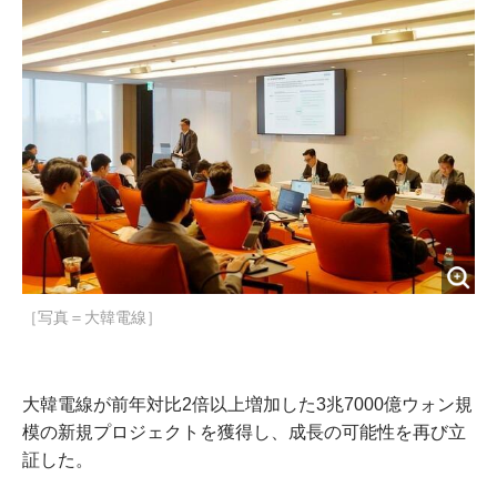
o
r
t
k
［写真＝大韓電線］
大韓電線が前年対比2倍以上増加した3兆7000億ウォン規
模の新規プロジェクトを獲得し、成長の可能性を再び立
証した。