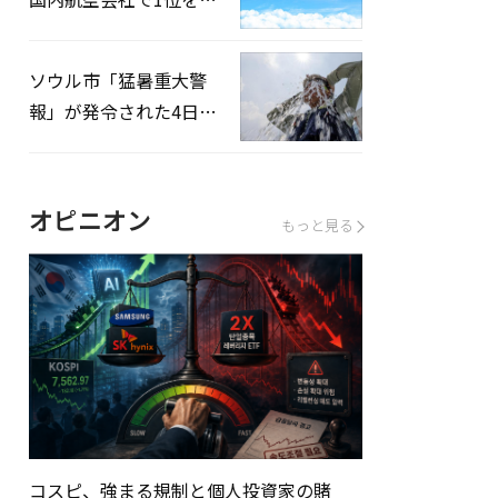
録…「上半期搭乗率
93%」
ソウル市「猛暑重大警
報」が発令された4日、
熱中症患者39人追加発
生
オピニオン
もっと見る
コスピ、強まる規制と個人投資家の賭