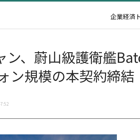
企業
経済
ン、蔚山級護衛艦Batch
ウォン規模の本契約締結
7:52