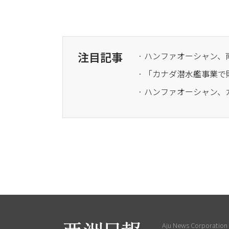
注目記事
· 「カナダ潜水艦事業で
Aju News Corporation L