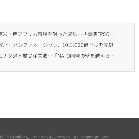
· ハンファオーシャン、南米・西アフリカ市場を狙った成功…「標準FPSO」ポートフォリオを構築
敗北」ハンファオーシャン、10日に20億ドルを売却
· ハンファオーシャン、カナダ潜水艦受注失敗…「NATO同盟の壁を越えられなかった」
EEMA Building, 11th floor, 42, Jong-ro 1-gil, Jongno-gu, Seoul