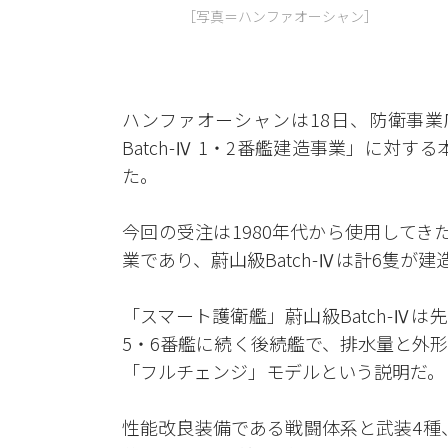
［写真＝ハンファオーシャン］
ハンファオーシャンは18日、防衛事業
Batch-Ⅳ 1・2番艦建造事業」に対す
た。
今回の受注は1980年代から使用して
業であり、蔚山級Batch-Ⅳは計6隻が
「スマート護衛艦」蔚山級Batch-Ⅳは
5・6番艦に続く後続艦で、排水量と外
「フルチェンジ」モデルという説明だ。
性能改良装備である戦闘体系と武装4種、