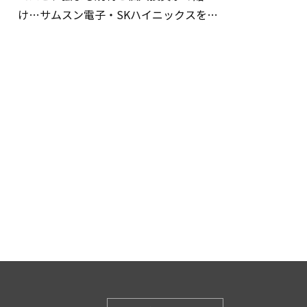
け…サムスン電子・SKハイニックスを巡
る明暗