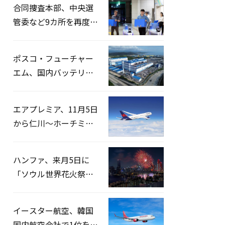
合同捜査本部、中央選
管委など9カ所を再度家
宅捜索…「投票率操
作」の資料を確保
ポスコ・フューチャー
エム、国内バッテリー
企業とLFP正極材19万ト
ンの供給契約を締結
エアプレミア、11月5日
から仁川〜ホーチミン
路線運航へ…3年2ヶ月
ぶりの再開
ハンファ、来月5日に
「ソウル世界花火祭り
2026」開催…韓・米・
英の3カ国が参加
イースター航空、韓国
国内航空会社で1位を記