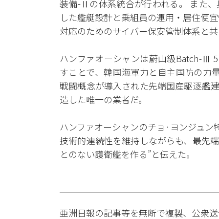
装備-Ⅱの体系統合が行われる。 また
した艦艇設計と乗組員の運用・居住便宜
対応のためのサイバー保安管制体系と共
ハンファオーシャンは蔚山級Batch-Ⅲ 
すことで、韓国海軍力と自主国防の力量
戦闘概念が導入された先端国産駆逐艦建造事
造した唯一の業者だ。
ハンファオーシャンのチョ·ヨンジュン特殊
技術的連続性を維持しながらも、最先端
とのない護衛艦を作る”と伝えた。
亜洲日報の記事等を無断で複製、公衆送