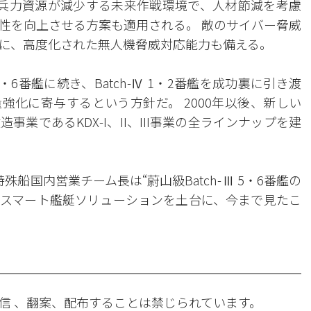
、兵力資源が減少する未来作戦環境で、人材節減を考慮
性を向上させる方案も適用される。 敵のサイバー脅威
に、高度化された無人機脅威対応能力も備える。
5・6番艦に続き、Batch-Ⅳ 1・2番艦を成功裏に引き渡
強化に寄与するという方針だ。 2000年以後、新しい
業であるKDX-I、II、III事業の全ラインナップを建
船国内営業チーム長は“蔚山級Batch-Ⅲ 5・6番艦の
スマート艦艇ソリューションを土台に、今まで見たこ
信 、翻案、配布することは禁じられています。