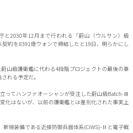
庁と2030年12月まで行われる「蔚山（ウルサン）級
る本契約を8391億ウォンで締結したと19日、明らかにし
きた蔚山級護衛艦に代わる4段階プロジェクトの最後の事
建造される予定だ。
先立ってハンファオーシャンが受注した蔚山級Batch-Ⅲ
形変化はないが、以前の護衛艦とは差別化された事実上
新規装備である近接防御兵器体系(CIWS)-Ⅱと電子戦