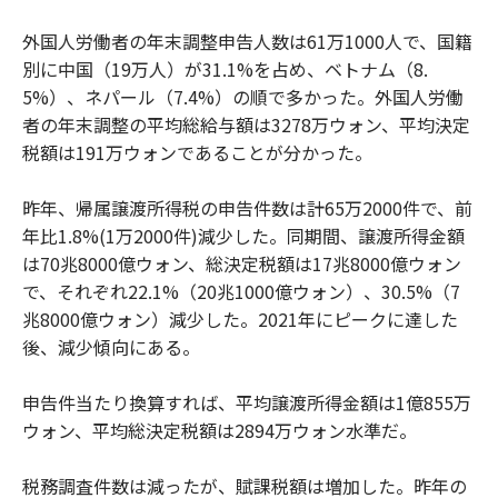
外国人労働者の年末調整申告人数は61万1000人で、国籍
別に中国（19万人）が31.1%を占め、ベトナム（8.
5%）、ネパール（7.4%）の順で多かった。外国人労働
者の年末調整の平均総給与額は3278万ウォン、平均決定
税額は191万ウォンであることが分かった。
昨年、帰属譲渡所得税の申告件数は計65万2000件で、前
年比1.8%(1万2000件)減少した。同期間、譲渡所得金額
は70兆8000億ウォン、総決定税額は17兆8000億ウォン
で、それぞれ22.1%（20兆1000億ウォン）、30.5%（7
兆8000億ウォン）減少した。2021年にピークに達した
後、減少傾向にある。
申告件当たり換算すれば、平均譲渡所得金額は1億855万
ウォン、平均総決定税額は2894万ウォン水準だ。
税務調査件数は減ったが、賦課税額は増加した。昨年の