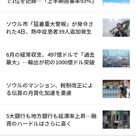
で1位を記録…「上半期搭乗率93%」
ソウル市「猛暑重大警報」が発令さ
れた4日、熱中症患者39人追加発生
6月の経常収支、497億ドルで「過去
最大」…輸出が初の1000億ドル突破
ソウルのマンション、税制改正によ
る伝貰の月貰化加速を憂慮
5大銀行も地方銀行も延滞率上昇…融
資のハードルはさらに高く