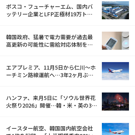
ポスコ・フューチャーエム、国内バ
ッテリー企業とLFP正極材19万トン
の供給契約を締結
韓国政府、猛暑で電力需要が過去最
高更新の可能性に需給対応体制を点
検
エアプレミア、11月5日から仁川〜ホ
ーチミン路線運航へ…3年2ヶ月ぶり
の再開
ハンファ、来月5日に「ソウル世界花
火祭り2026」開催…韓・米・英の3カ
国が参加
イースター航空、韓国国内航空会社