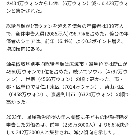
の434万ウォンから1.4%（6万ウォン）減った428万ウォ
ンと集計された。
総給与額が1億ウォンを超える億台の年俸者は139万人
で、全体申告人員(2085万人)の6.7%を占めた。億台の年
俸者のシェアは、前年（6.4%）より0.3ポイント増え、
増加傾向にある。
源泉徴収地別平均総給与額は広域市・道単位では蔚山が
4960万ウォンで1位を占めた。続いてソウル（4797万ウ
ォン）、世宗（4566万ウォン）の順で高かった。市・
郡・区単位では仁川東区（7014万ウォン）、蔚山北区
（6458万ウォン）、京畿利川市（6324万ウォン）の順で
高かった。
2023年、帰属勤労所得の年末調整に子どもの税額控除を
申告した労働者は、前年（259万3000人）より6.6%減少
した242万2000人と集計され、減少傾向を示した。