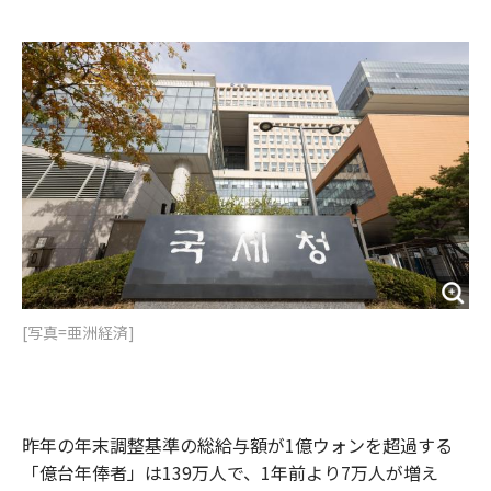
e
t
m
m
b
t
o
i
o
e
u
n
o
r
t
k
[写真=亜洲経済]
昨年の年末調整基準の総給与額が1億ウォンを超過する
「億台年俸者」は139万人で、1年前より7万人が増え