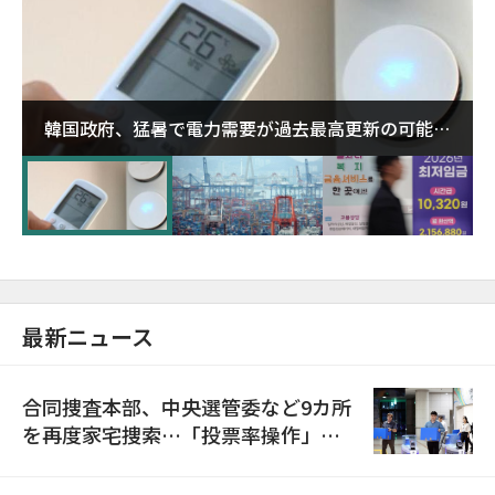
韓国政府、猛暑で電力需要が過去最高更新の可能性
に需給対応体制を点検
最新ニュース
合同捜査本部、中央選管委など9カ所
を再度家宅捜索…「投票率操作」の
資料を確保