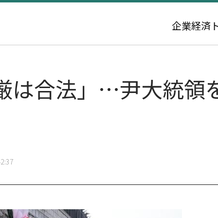
企業
経済
厳は合法」…尹大統領
2:37