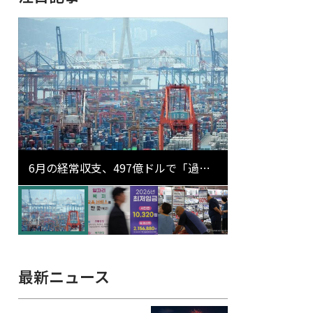
6月の経常収支、497億ドルで「過去
最大」…輸出が初の1000億ドル突破
最新ニュース