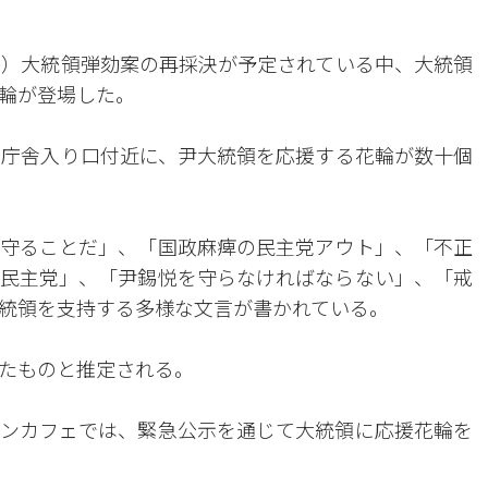
ル）大統領弾劾案の再採決が予定されている中、大統領
輪が登場した。
室庁舎入り口付近に、尹大統領を応援する花輪が数十個
守ることだ」、「国政麻痺の民主党アウト」、「不正
民主党」、「尹錫悦を守らなければならない」、「戒
統領を支持する多様な文言が書かれている。
たものと推定される。
ンカフェでは、緊急公示を通じて大統領に応援花輪を