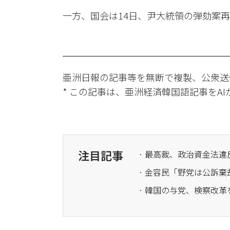
一方、国会は14日、尹大統領の弾劾案
亜洲日報の記事等を無断で複製、公衆送
* この記事は、亜洲経済韓国語記事をA
注目記事
· 最高裁、政治資金法
· 韓国の与党、検察改