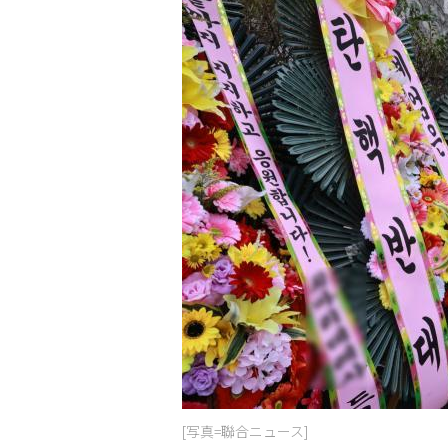
[写真=聯合ニュース]