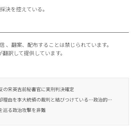
再採決を控えている。
信 、翻案、配布することは禁じられています。
Iが翻訳して提供しています。
違反の宋英吉前秘書官に実刑判決確定
· 金容民「野党は公訴棄却理由を李大統領の裁判と結びつけている…政治的フレーム」
革を巡る政治攻撃を非難