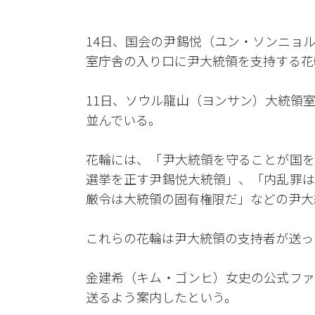
14日、国会の尹錫悦（ユン・ソンニョ
室庁舎の入り口に尹大統領を支持する花
11日、ソウル龍山（ヨンサン）大統領
並んでいる。
花輪には、「尹大統領を守ることが国を
選挙を正す尹錫悦大統領」、「内乱罪は
厳令は大統領の固有権限だ」などの尹大
これらの花輪は尹大統領の支持者が送っ
金建希（キム・ゴンヒ）女史の公式ファ
送るよう案内したという。