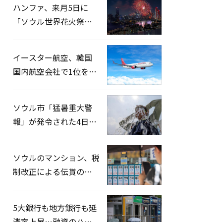
ハンファ、来月5日に
「ソウル世界花火祭り
2026」開催…韓・米・
英の3カ国が参加
イースター航空、韓国
国内航空会社で1位を記
録…「上半期搭乗率
93%」
ソウル市「猛暑重大警
報」が発令された4日、
熱中症患者39人追加発
生
ソウルのマンション、税
制改正による伝貰の月
貰化加速を憂慮
5大銀行も地方銀行も延
滞率上昇…融資のハー