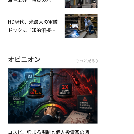
ドルはさらに高く
HD現代、米最大の軍艦
ドックに「知的溶接」
システムを導入へ
オピニオン
もっと見る
コスピ、強まる規制と個人投資家の賭