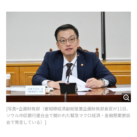
e
t
m
m
b
t
o
i
o
e
u
n
o
r
t
k
[写真=企画財政部（崔相穆経済副総理兼企画財政部長官が11日、
ソウル中区銀行連合会で開かれた緊急マクロ経済・金融懸案懇談
会で発言している）]