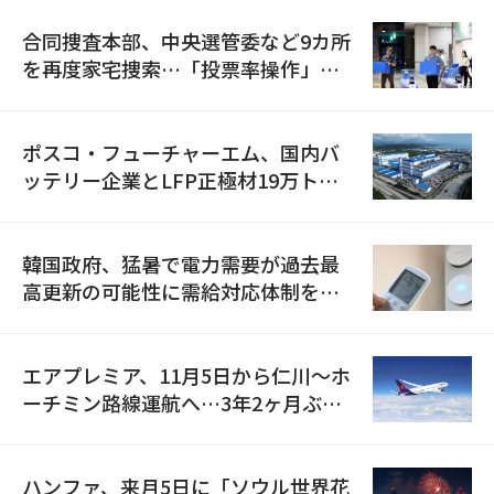
合同捜査本部、中央選管委など9カ所
を再度家宅捜索…「投票率操作」の
資料を確保
ポスコ・フューチャーエム、国内バ
ッテリー企業とLFP正極材19万トン
の供給契約を締結
韓国政府、猛暑で電力需要が過去最
高更新の可能性に需給対応体制を点
検
エアプレミア、11月5日から仁川〜ホ
ーチミン路線運航へ…3年2ヶ月ぶり
の再開
ハンファ、来月5日に「ソウル世界花