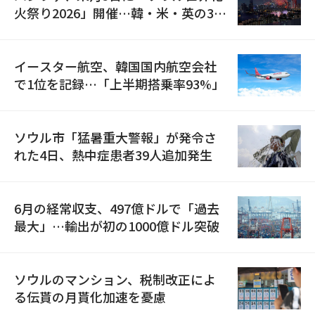
火祭り2026」開催…韓・米・英の3カ
国が参加
イースター航空、韓国国内航空会社
で1位を記録…「上半期搭乗率93%」
ソウル市「猛暑重大警報」が発令さ
れた4日、熱中症患者39人追加発生
6月の経常収支、497億ドルで「過去
最大」…輸出が初の1000億ドル突破
ソウルのマンション、税制改正によ
る伝貰の月貰化加速を憂慮