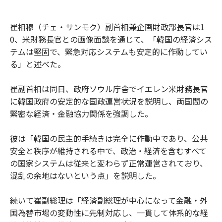
崔相穆（チェ・サンモク）副首相兼企画財政部長官は1
0、米財務長官との画像面談を通じて、「韓国の経済シス
テムは堅固で、緊急対応システムも安定的に作動してい
る」と述べた。
崔副首相は同日、政府ソウル庁舎でイエレン米財務長官
に韓国政府の安定的な国政運営状況を説明し、両国間の
緊密な経済・金融協力関係を強調した。
彼は「韓国の民主的手続きは完全に作動中であり、公共
安全と秩序が維持される中で、政治・経済を含むすべて
の国家システムは従来と変わらず正常運営されており、
混乱の余地はないという点」を説明した。
続いて崔副総理は「経済副総理が中心になって金融・外
国為替市場の変動性に先制対応し、一貫して体系的な経