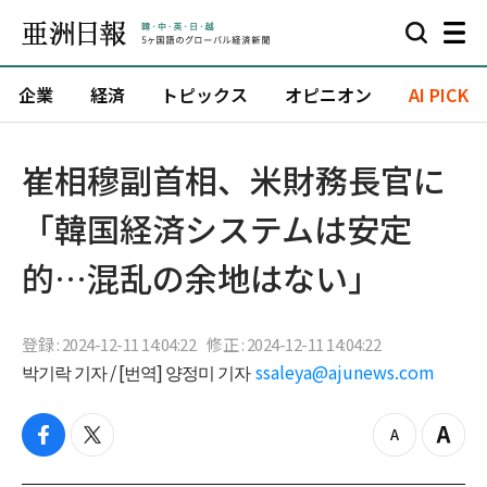
企業
経済
トピックス
オピニオン
AI PICK
崔相穆副首相、米財務長官に
「韓国経済システムは安定
的…混乱の余地はない」
登録 : 2024-12-11 14:04:22
修正 : 2024-12-11 14:04:22
박기락 기자 / [번역] 양정미 기자
ssaleya@ajunews.com
f
t
z
Z
a
w
o
o
c
i
o
o