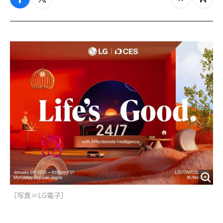
f
t
z
Z
a
w
o
o
c
i
o
o
e
t
m
m
b
t
o
i
o
e
u
n
o
r
t
k
［写真＝LG電子］