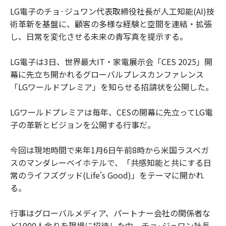
LG電子のチョ·ジュワン代表取締役社長が人工知能(AI)技
術革新を基盤に、顧客の多様な経験と空間を連結・拡張
し、日常を変化させる未来の青写真を提示する。
LG電子は3日、世界最大IT・家電展示会「CES 2025」開
幕に先立ち開かれるグローバルプレスカンファレンス
「LGワールドプレミア」を知らせる招請状を公開した。
LGワールドプレミアは毎年、CESの開幕に先立ってLG電
子の革新とビジョンを公開する行事だ。
今回は現地時間で来年1月6日午前8時から米国ラスベガ
スのマンダレーベイホテルで、「共感知能と共にする日
常のライフズグッド(Life's Good)」をテーマに開かれ
る。
行事はグローバルメディア、パートナー会社の関係者な
ど1000人余りを現場に招待した中、チョ·ジュワン社長