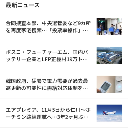
最新ニュース
合同捜査本部、中央選管委など9カ所
を再度家宅捜索…「投票率操作」の
資料を確保
ポスコ・フューチャーエム、国内バ
ッテリー企業とLFP正極材19万トン
の供給契約を締結
韓国政府、猛暑で電力需要が過去最
高更新の可能性に需給対応体制を点
検
エアプレミア、11月5日から仁川〜ホ
ーチミン路線運航へ…3年2ヶ月ぶり
の再開