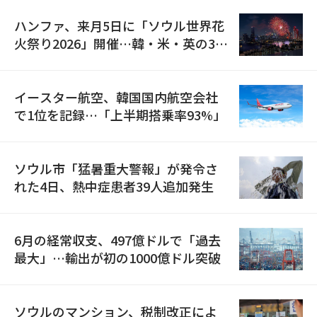
ハンファ、来月5日に「ソウル世界花
火祭り2026」開催…韓・米・英の3カ
国が参加
イースター航空、韓国国内航空会社
で1位を記録…「上半期搭乗率93%」
ソウル市「猛暑重大警報」が発令さ
れた4日、熱中症患者39人追加発生
6月の経常収支、497億ドルで「過去
最大」…輸出が初の1000億ドル突破
ソウルのマンション、税制改正によ