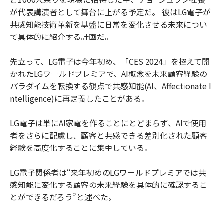
が代表講演者として舞台に上がる予定だ。 彼はLG電子が
共感知能技術革新を基盤に日常を変化させる未来につい
て具体的に紹介する計画だ。
先立って、LG電子は今年初め、「CES 2024」を控えて開
かれたLGワールドプレミアで、AI概念を未来顧客経験の
パラダイムを転換する観点で共感知能(AI、Affectionate I
ntelligence)に再定義したことがある。
LG電子は単にAI家電を作ることにとどまらず、AIで使用
者をさらに配慮し、顧客と共感できる差別化された顧客
経験を高度化することに集中している。
LG電子関係者は“来年初めのLGワールドプレミアでは共
感知能に変化する顧客の未来経験を具体的に確認するこ
とができるだろう”と述べた。