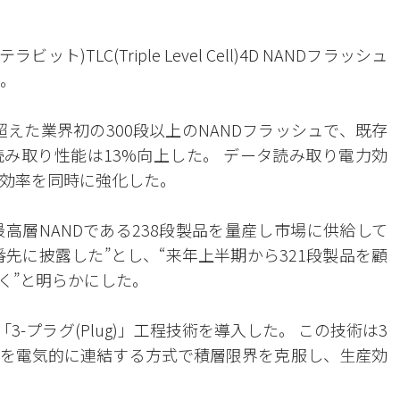
ト)TLC(Triple Level Cell)4D NANDフラッシュ
た。
超えた業界初の300段以上のNANDフラッシュで、既存
読み取り性能は13%向上した。 データ読み取り電力効
ー効率を同時に強化した。
最高層NANDである238段製品を量産し市場に供給して
番先に披露した”とし、“来年上半期から321段製品を顧
く”と明らかにした。
3-プラグ(Plug)」工程技術を導入した。 この技術は3
を電気的に連結する方式で積層限界を克服し、生産効