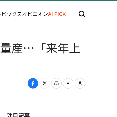
トピックス
オピニオン
AI PICK
初量産…「来年上
注目記事