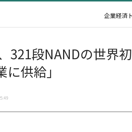
企業
経済
、321段NANDの世界
業に供給」
5:49