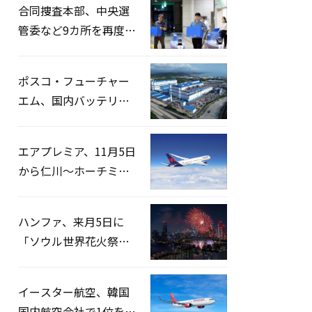
合同捜査本部、中央選
管委など9カ所を再度家
宅捜索…「投票率操
作」の資料を確保
ポスコ・フューチャー
エム、国内バッテリー
企業とLFP正極材19万ト
ンの供給契約を締結
エアプレミア、11月5日
から仁川〜ホーチミン
路線運航へ…3年2ヶ月
ぶりの再開
ハンファ、来月5日に
「ソウル世界花火祭り
2026」開催…韓・米・
英の3カ国が参加
イースター航空、韓国
国内航空会社で1位を記