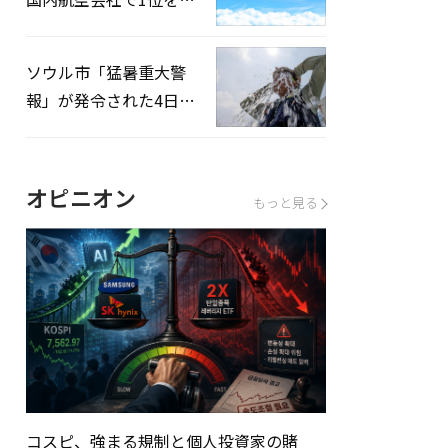
録…「上半期搭乗率
93%」
ソウル市「猛暑重大警
報」が発令された4日、
熱中症患者39人追加発
生
オピニオン
もっと見る
コスピ、強まる規制と個人投資家の賭