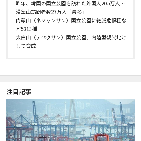
昨年、韓国の国立公園を訪れた外国人205万人…
漢拏山訪問者数27万人「最多」
内蔵山（ネジャンサン）国立公園に絶滅危惧種な
ど5313種
太白山（テベクサン）国立公園、内陸型観光地と
して育成
注目記事