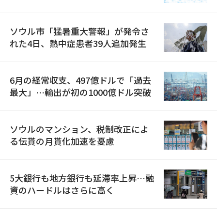
ソウル市「猛暑重大警報」が発令さ
れた4日、熱中症患者39人追加発生
6月の経常収支、497億ドルで「過去
最大」…輸出が初の1000億ドル突破
ソウルのマンション、税制改正によ
る伝貰の月貰化加速を憂慮
5大銀行も地方銀行も延滞率上昇…融
資のハードルはさらに高く