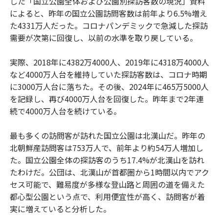
した「国立公園全体および公園別探訪客数の現況」資料
によると、昨年の国立公園訪問客数は前年より6.5%増え
た4331万人だった。コロナパンデミックで急減した探訪
需要が次第に回復し、以前の水準を取り戻している。
実際、2018年に4382万4000人、2019年に4318万4000人
など4000万人台を維持していた探訪客数は、コロナ時期
に3000万人台に落ちた。その後、2024年に465万5000人
を記録し、再び4000万人台を回復した。昨年まで2年連
続で4000万人台を続けている。
最も多くの訪問客が訪れた国立公園は北漢山だ。昨年の
北朝鮮産訪問客は753万人で、前年より約54万人増加し
た。国立公園全体の探訪客のうち17.4%が北漢山を訪れ
たわけだ。公団は、北漢山が首都圏から1時間以内でアク
セス可能で、難易度が多様な登山路と周囲の道を備えた
都心型公園という点で、利用便宜性が高く、訪問客が着
実に増えていると分析した。