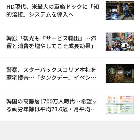
HD現代、米最大の軍艦ドックに「知
的溶接」システムを導入へ
韓銀「観光も『サービス輸出』…滞
留と消費を増やしてこそ成長効果」
警察、スターバックスコリア本社を
家宅捜査…「タンクデー」イベント
巡り侮辱容疑
韓国の高齢層1700万人時代…希望す
る勤労年齢は平均73.6歳・月平均賃
金は300万ウォン以上