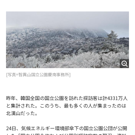
e
t
m
m
b
t
o
i
o
e
u
n
o
r
t
k
[写真=智異山国立公園慶南事務所]
昨年、韓国全国の国立公園を訪れた探訪客は計4331万人
と集計された。このうち、最も多くの人が集まったのは
北漢山だった。
24日、気候エネルギー環境部傘下の国立公園公団が公開