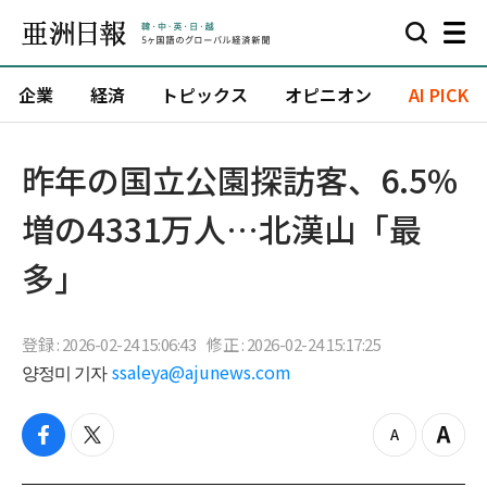
企業
経済
トピックス
オピニオン
AI PICK
昨年の国立公園探訪客、6.5%
増の4331万人…北漢山「最
多」
登録 : 2026-02-24 15:06:43
修正 : 2026-02-24 15:17:25
양정미 기자
ssaleya@ajunews.com
f
t
z
Z
a
w
o
o
c
i
o
o