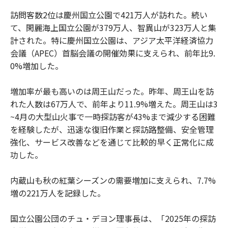
訪問客数2位は慶州国立公園で421万人が訪れた。続い
て、閑麗海上国立公園が379万人、智異山が323万人と集
計された。特に慶州国立公園は、アジア太平洋経済協力
会議（APEC）首脳会議の開催効果に支えられ、前年比9.
0%増加した。
増加率が最も高いのは周王山だった。昨年、周王山を訪
れた人数は67万人で、前年より11.9%増えた。周王山は3
~4月の大型山火事で一時探訪客が43%まで減少する困難
を経験したが、迅速な復旧作業と探訪路整備、安全管理
強化、サービス改善などを通じて比較的早く正常化に成
功した。
内蔵山も秋の紅葉シーズンの需要増加に支えられ、7.7%
増の221万人を記録した。
国立公園公団のチュ・デヨン理事長は、「2025年の探訪