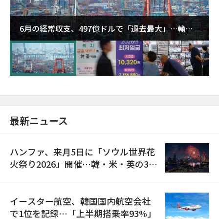
6月の経常収支、497億ドルで「過去最大」…輸出
が初の1000億ドル突破
最新ニュース
ハンファ、来月5日に「ソウル世界花
火祭り2026」開催…韓・米・英の3カ
国が参加
イースター航空、韓国国内航空会社
で1位を記録…「上半期搭乗率93%」