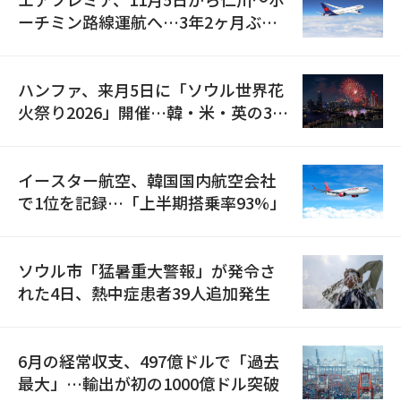
ーチミン路線運航へ…3年2ヶ月ぶり
の再開
ハンファ、来月5日に「ソウル世界花
火祭り2026」開催…韓・米・英の3カ
国が参加
イースター航空、韓国国内航空会社
で1位を記録…「上半期搭乗率93%」
ソウル市「猛暑重大警報」が発令さ
れた4日、熱中症患者39人追加発生
6月の経常収支、497億ドルで「過去
最大」…輸出が初の1000億ドル突破