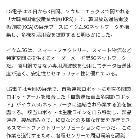
LG電子は20日から3日間、ソウルコエックスで開かれる
「大韓民国電波産業大展(KRS)」で、韓国放送通信電波
振興院(KCA)の展示ブースにイウム5Gネットワークを構
築し、多様な活用姿を披露すると明らかにした。
イウム5Gは、スマートファクトリー、スマート物流など
特定空間に提供するオーダーメード型5Gネットワーク
だ。 商用網ではない専用周波数を使用してデータ伝送速
度が速く、安定性とセキュリティ性に優れている。
LG電子は今回の展示で、自動運転ロボットに垂直多関節
ロボットアームを結合した「自動運転垂直多関節ロボッ
ト」がイウム5Gネットワークに連結され作業する姿を披
露する。 該当ロボットは生産ラインを自ら移動し、部品
運搬、製品組み立て、検査などの多様な作業を遂行でき
るスマートファクトリーソリューションの一つだ。 この
作業を遂行するため、各種センサーで周辺環境を認識