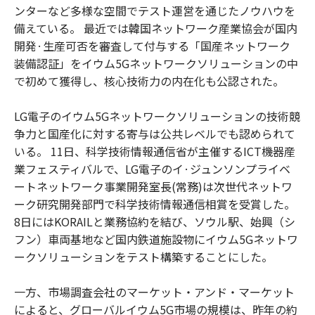
ンターなど多様な空間でテスト運営を通じたノウハウを
備えている。 最近では韓国ネットワーク産業協会が国内
開発·生産可否を審査して付与する「国産ネットワーク
装備認証」をイウム5Gネットワークソリューションの中
で初めて獲得し、核心技術力の内在化も公認された。
LG電子のイウム5Gネットワークソリューションの技術競
争力と国産化に対する寄与は公共レベルでも認められて
いる。 11日、科学技術情報通信省が主催するICT機器産
業フェスティバルで、LG電子のイ·ジュンソンプライベ
ートネットワーク事業開発室長(常務)は次世代ネットワ
ーク研究開発部門で科学技術情報通信相賞を受賞した。
8日にはKORAILと業務協約を結び、ソウル駅、始興（シ
フン）車両基地など国内鉄道施設物にイウム5Gネットワ
ークソリューションをテスト構築することにした。
一方、市場調査会社のマーケット・アンド・マーケット
によると、グローバルイウム5G市場の規模は、昨年の約