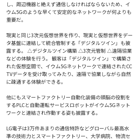
し、周辺機器と絶えず通信しなければならないため、イ
ウム5Gのような早くて安定的なネットワークが何よりも
重要だ。
現実と同じ3次元仮想世界を作り、現実と仮想世界をデー
タ基盤に連結して統合管制する「デジタルツイン」も披
露する。 △デジタルツイン構築 △3次元管制 △遠隔協業
などの体験を行う。 観客は「デジタルツイン」で構築さ
れた仮想空間で、イウム5Gネットワークで連結されたCC
TVデータを受け取ってみたり、遠隔で協業しながら自然
に疎通する体験ができる。
他にもスマートファクトリー自動化装備の頭脳の役割を
するPLCと自動運転サービスロボットがイウム5Gネット
ワークと連結され作動する姿も披露する。
LG電子は3万件あまりの通信特許などグローバル最高水
準の技術力とスマートファクトリー、大学病院、物流セ