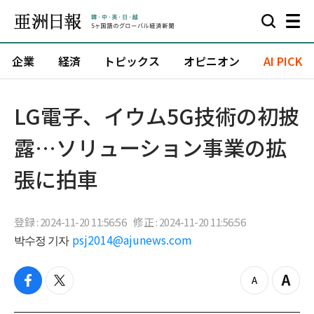
企業
経済
トピックス
オピニオン
AI PICK
LG電子、イウム5G技術の初披
露…ソリューション事業の拡
張に拍車
登録 : 2024-11-20 11:56:56
修正 : 2024-11-20 11:56:56
박수정 기자
psj2014@ajunews.com
f
t
z
Z
a
w
o
o
c
i
o
o