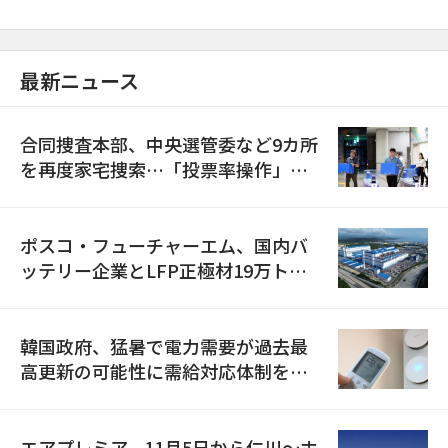
最新ニュース
合同捜査本部、中央選管委など9カ所
を再度家宅捜索…「投票率操作」の
資料を確保
ポスコ・フューチャーエム、国内バ
ッテリー企業とLFP正極材19万トン
の供給契約を締結
韓国政府、猛暑で電力需要が過去最
高更新の可能性に需給対応体制を点
検
エアプレミア、11月5日から仁川〜ホ