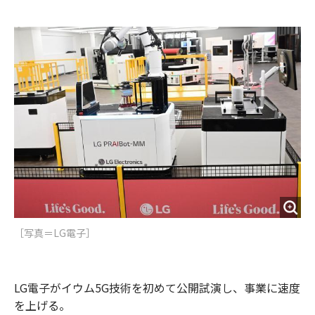
e
t
m
m
b
t
o
i
o
e
u
n
o
r
t
k
［写真＝LG電子］
LG電子がイウム5G技術を初めて公開試演し、事業に速度
を上げる。