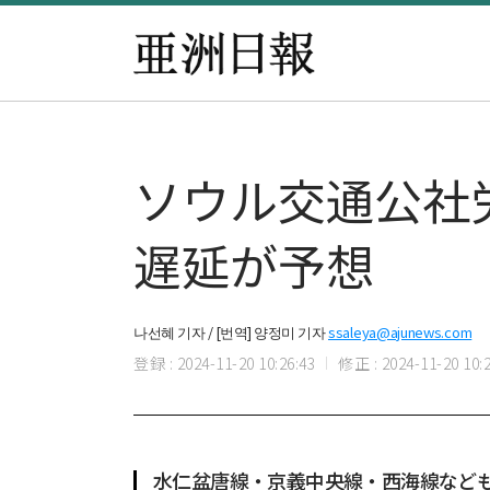
ソウル交通公社
遅延が予想
나선혜 기자 / [번역] 양정미 기자
ssaleya@ajunews.com
登録 : 2024-11-20 10:26:43
修正 : 2024-11-20 10:2
水仁盆唐線・京義中央線・西海線など