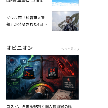
録…「上半期搭乗率
93%」
ソウル市「猛暑重大警
報」が発令された4日、
熱中症患者39人追加発
生
オピニオン
もっと見る
コスピ、強まる規制と個人投資家の賭