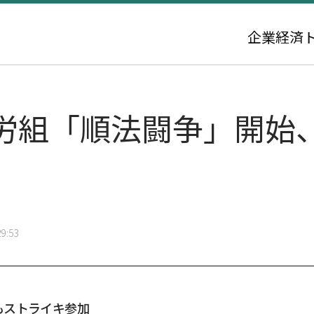
企業
経済
労組「順法闘争」開始
9:53
もストライキ参加