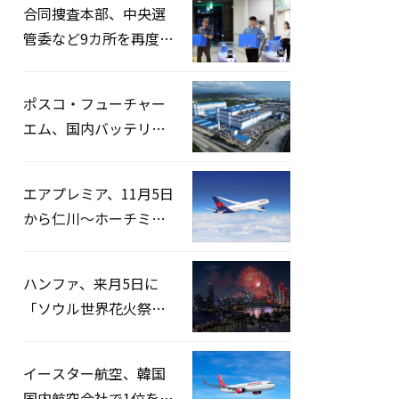
合同捜査本部、中央選
管委など9カ所を再度家
宅捜索…「投票率操
作」の資料を確保
ポスコ・フューチャー
エム、国内バッテリー
企業とLFP正極材19万ト
ンの供給契約を締結
エアプレミア、11月5日
から仁川〜ホーチミン
路線運航へ…3年2ヶ月
ぶりの再開
ハンファ、来月5日に
「ソウル世界花火祭り
2026」開催…韓・米・
英の3カ国が参加
イースター航空、韓国
国内航空会社で1位を記