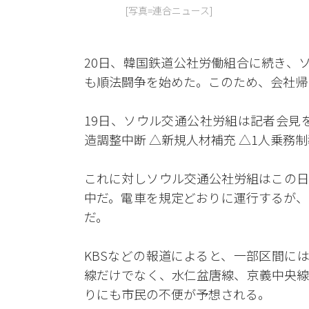
[写真=連合ニュース]
20日、韓国鉄道公社労働組合に続き、
も順法闘争を始めた。このため、会社帰
19日、ソウル交通公社労組は記者会見
造調整中断 △新規人材補充 △1人乗務
これに対しソウル交通公社労組はこの日
中だ。電車を規定どおりに運行するが、
だ。
KBSなどの報道によると、一部区間に
線だけでなく、水仁盆唐線、京義中央線
りにも市民の不便が予想される。