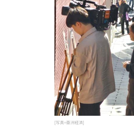
[写真=亜洲経済]