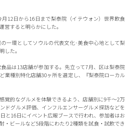
今月12日から16日まで梨泰院（イテウォン）世界飲食
運営すると明らかにした。
の一環としてソウルの代表文化·美食中心地として梨
明した。
飲食品は13店舗が参加する。先立って7月、区は梨泰院
ど業種別特化店舗30ヶ所を選定し、『梨泰院ローカル
感覚的なグルメを体験できるよう、店舗別に9千～2万
ンドグルメ評価、インフルエンサーグルメ探訪などを
2日と16日にイベント広報ブースで行われ、参加者はお
酎・ビールなど5段階にわたり2種類を試食・試飲でき