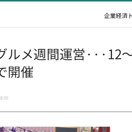
企業
経済
ルメ週間運営···12
で開催
8:00