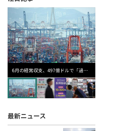
6月の経常収支、497億ドルで「過去
最大」…輸出が初の1000億ドル突破
最新ニュース