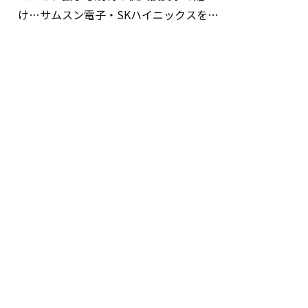
け…サムスン電子・SKハイニックスを巡
る明暗