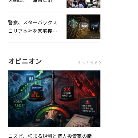
を増やしてこそ成長効
果」
警察、スターバックス
コリア本社を家宅捜
査…「タンクデー」イ
ベント巡り侮辱容疑
オピニオン
もっと見る
コスピ、強まる規制と個人投資家の賭