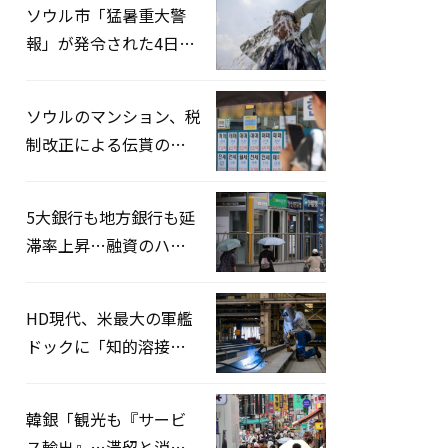
ソウル市「猛暑重大警
報」が発令された4日、
熱中症患者39人追加発
生
ソウルのマンション、税
制改正による伝貰の月
貰化加速を憂慮
5大銀行も地方銀行も延
滞率上昇…融資のハー
ドルはさらに高く
HD現代、米最大の軍艦
ドックに「知的溶接」
システムを導入へ
韓銀「観光も『サービ
ス輸出』…滞留と消費