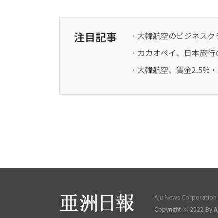
注目記事
· 大韓航空のビジネス
· カカオペイ、日本旅行
· 大韓航空、賃金2.5
Aju News Corporation L
Copyright ⓒ 2022 By
A