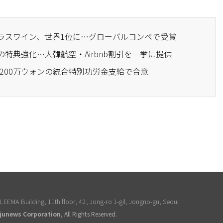
クラスワイン、世界1位に…グローバルコンペで受賞
の特典強化…大韓航空・Airbnb割引を一挙に提供
%・200万ウォンの統合特別功労金支給で合意
EEMA Building, 11th floor, 42, Jong-ro 1-gil, Jongno-gu, Seoul
junews Corporation
, All Rights Reserved.