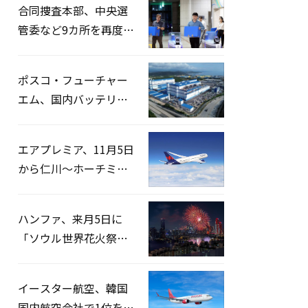
合同捜査本部、中央選
管委など9カ所を再度家
宅捜索…「投票率操
作」の資料を確保
ポスコ・フューチャー
エム、国内バッテリー
企業とLFP正極材19万ト
ンの供給契約を締結
エアプレミア、11月5日
から仁川〜ホーチミン
路線運航へ…3年2ヶ月
ぶりの再開
ハンファ、来月5日に
「ソウル世界花火祭り
2026」開催…韓・米・
英の3カ国が参加
イースター航空、韓国
国内航空会社で1位を記