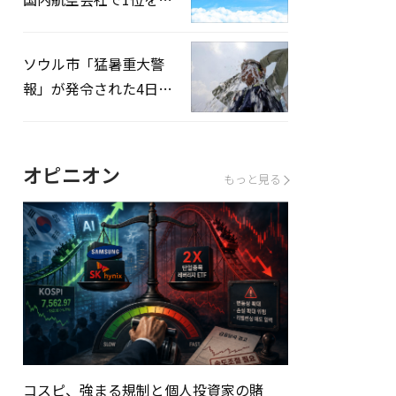
録…「上半期搭乗率
93%」
ソウル市「猛暑重大警
報」が発令された4日、
熱中症患者39人追加発
生
オピニオン
もっと見る
コスピ、強まる規制と個人投資家の賭