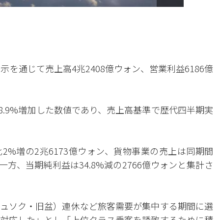
を通じて売上高4兆2408億ウォン、営業利益6186億
18.9%増加した数値であり、売上高基準で歴代四半期実
2%増の2兆6173億ウォン、貨物事業の売上は同期間
一方、当期純利益は34.8%減の2766億ウォンと集計さ
ュソク・旧盆）連休など旅客需要が集中する期間に選
対応した」とし「上位クラス乗客を誘致するために積