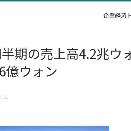
企業
経済
半期の売上高4.2兆ウ
86億ウォン
0:51