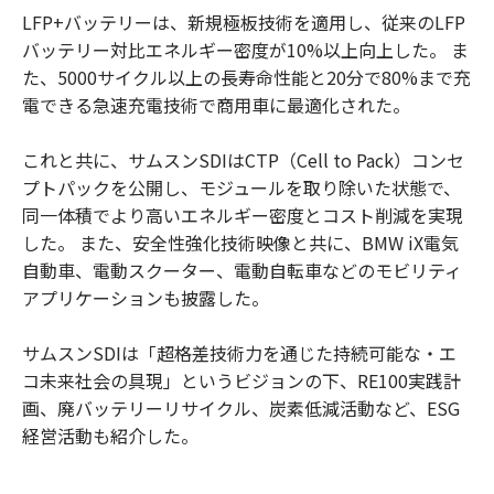
LFP+バッテリーは、新規極板技術を適用し、従来のLFP
バッテリー対比エネルギー密度が10%以上向上した。 ま
た、5000サイクル以上の長寿命性能と20分で80%まで充
電できる急速充電技術で商用車に最適化された。
これと共に、サムスンSDIはCTP（Cell to Pack）コンセ
プトパックを公開し、モジュールを取り除いた状態で、
同一体積でより高いエネルギー密度とコスト削減を実現
した。 また、安全性強化技術映像と共に、BMW iX電気
自動車、電動スクーター、電動自転車などのモビリティ
アプリケーションも披露した。
サムスンSDIは「超格差技術力を通じた持続可能な・エ
コ未来社会の具現」というビジョンの下、RE100実践計
画、廃バッテリーリサイクル、炭素低減活動など、ESG
経営活動も紹介した。