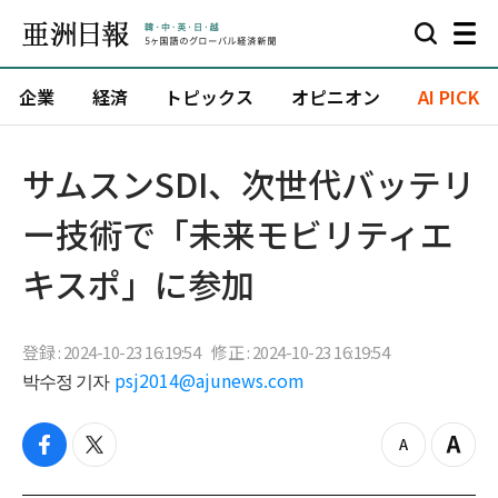
企業
経済
トピックス
オピニオン
AI PICK
サムスンSDI、次世代バッテリ
ー技術で「未来モビリティエ
キスポ」に参加
登録 : 2024-10-23 16:19:54
修正 : 2024-10-23 16:19:54
박수정 기자
psj2014@ajunews.com
f
t
z
Z
a
w
o
o
c
i
o
o