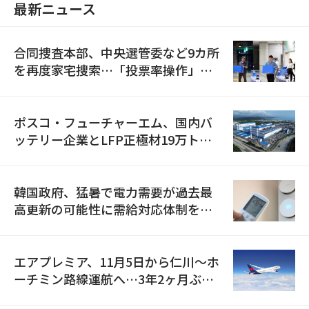
最新ニュース
合同捜査本部、中央選管委など9カ所
を再度家宅捜索…「投票率操作」の
資料を確保
ポスコ・フューチャーエム、国内バ
ッテリー企業とLFP正極材19万トン
の供給契約を締結
韓国政府、猛暑で電力需要が過去最
高更新の可能性に需給対応体制を点
検
エアプレミア、11月5日から仁川〜ホ
ーチミン路線運航へ…3年2ヶ月ぶり
の再開