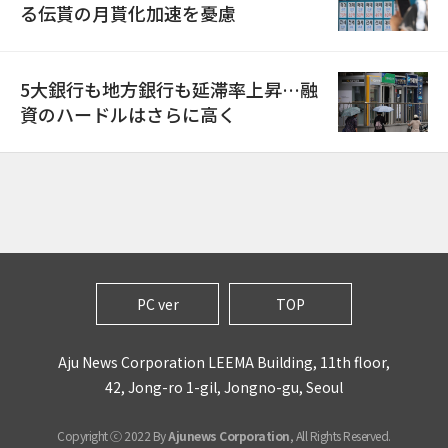
る伝貰の月貰化加速を憂慮
5大銀行も地方銀行も延滞率上昇…融
資のハードルはさらに高く
PC ver
TOP
Aju News Corporation LEEMA Building, 11th floor,
42, Jong-ro 1-gil, Jongno-gu, Seoul
Copyright ⓒ 2022 By
Ajunews Corporation
, All Rights Reserved.