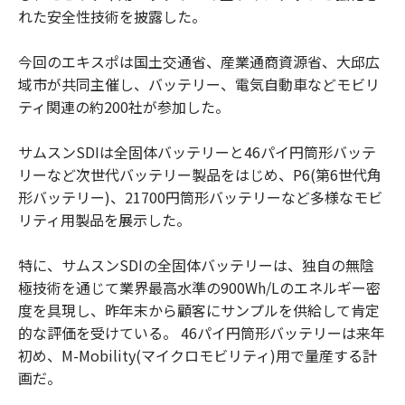
れた安全性技術を披露した。
今回のエキスポは国土交通省、産業通商資源省、大邱広
域市が共同主催し、バッテリー、電気自動車などモビリ
ティ関連の約200社が参加した。
サムスンSDIは全固体バッテリーと46パイ円筒形バッテ
リーなど次世代バッテリー製品をはじめ、P6(第6世代角
形バッテリー)、21700円筒形バッテリーなど多様なモビ
リティ用製品を展示した。
特に、サムスンSDIの全固体バッテリーは、独自の無陰
極技術を通じて業界最高水準の900Wh/Lのエネルギー密
度を具現し、昨年末から顧客にサンプルを供給して肯定
的な評価を受けている。 46パイ円筒形バッテリーは来年
初め、M-Mobility(マイクロモビリティ)用で量産する計
画だ。