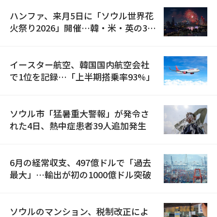
ハンファ、来月5日に「ソウル世界花
火祭り2026」開催…韓・米・英の3カ
国が参加
イースター航空、韓国国内航空会社
で1位を記録…「上半期搭乗率93%」
ソウル市「猛暑重大警報」が発令さ
れた4日、熱中症患者39人追加発生
6月の経常収支、497億ドルで「過去
最大」…輸出が初の1000億ドル突破
ソウルのマンション、税制改正によ