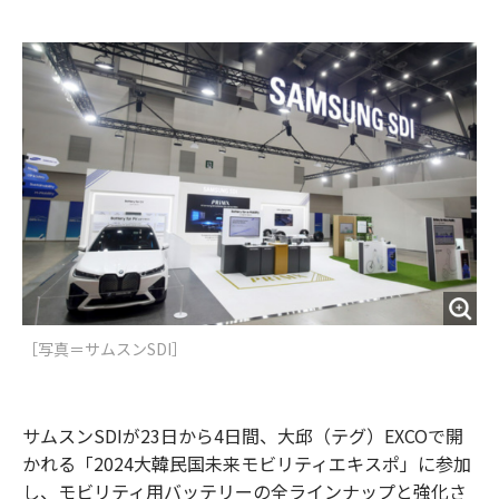
e
t
m
m
b
t
o
i
o
e
u
n
o
r
t
k
［写真＝サムスンSDI］
サムスンSDIが23日から4日間、大邱（テグ）EXCOで開
かれる「2024大韓民国未来モビリティエキスポ」に参加
し、モビリティ用バッテリーの全ラインナップと強化さ