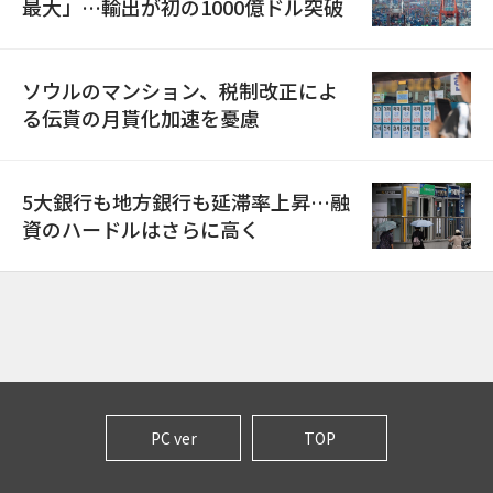
最大」…輸出が初の1000億ドル突破
ソウルのマンション、税制改正によ
る伝貰の月貰化加速を憂慮
5大銀行も地方銀行も延滞率上昇…融
資のハードルはさらに高く
PC ver
TOP