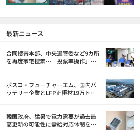
最新ニュース
合同捜査本部、中央選管委など9カ所
を再度家宅捜索…「投票率操作」の
資料を確保
ポスコ・フューチャーエム、国内バ
ッテリー企業とLFP正極材19万トン
の供給契約を締結
韓国政府、猛暑で電力需要が過去最
高更新の可能性に需給対応体制を点
検