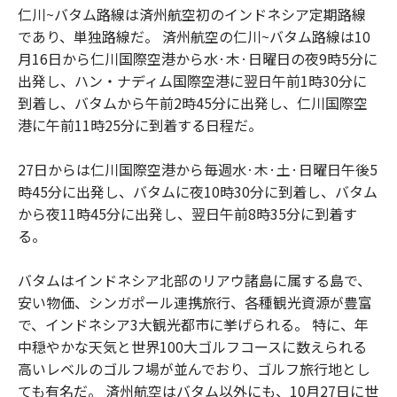
仁川~バタム路線は済州航空初のインドネシア定期路線
であり、単独路線だ。 済州航空の仁川~バタム路線は10
月16日から仁川国際空港から水·木·日曜日の夜9時5分に
出発し、ハン・ナディム国際空港に翌日午前1時30分に
到着し、バタムから午前2時45分に出発し、仁川国際空
港に午前11時25分に到着する日程だ。
27日からは仁川国際空港から毎週水·木·土·日曜日午後5
時45分に出発し、バタムに夜10時30分に到着し、バタム
から夜11時45分に出発し、翌日午前8時35分に到着す
る。
バタムはインドネシア北部のリアウ諸島に属する島で、
安い物価、シンガポール連携旅行、各種観光資源が豊富
で、インドネシア3大観光都市に挙げられる。 特に、年
中穏やかな天気と世界100大ゴルフコースに数えられる
高いレベルのゴルフ場が並んでおり、ゴルフ旅行地とし
ても有名だ。 済州航空はバタム以外にも、10月27日に世