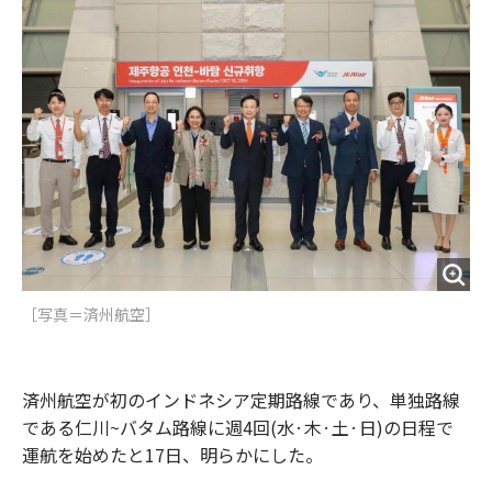
o
e
u
n
o
r
t
k
［写真＝済州航空］
済州航空が初のインドネシア定期路線であり、単独路線
である仁川~バタム路線に週4回(水·木·土·日)の日程で
運航を始めたと17日、明らかにした。