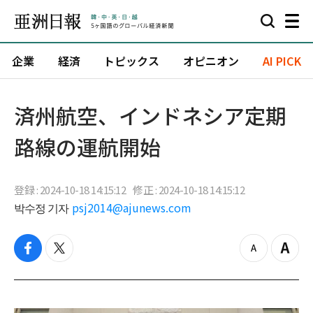
企業
経済
トピックス
オピニオン
AI PICK
済州航空、インドネシア定期
路線の運航開始
登録 : 2024-10-18 14:15:12
修正 : 2024-10-18 14:15:12
박수정 기자
psj2014@ajunews.com
f
t
z
Z
a
w
o
o
c
i
o
o
e
t
m
m
b
t
o
i