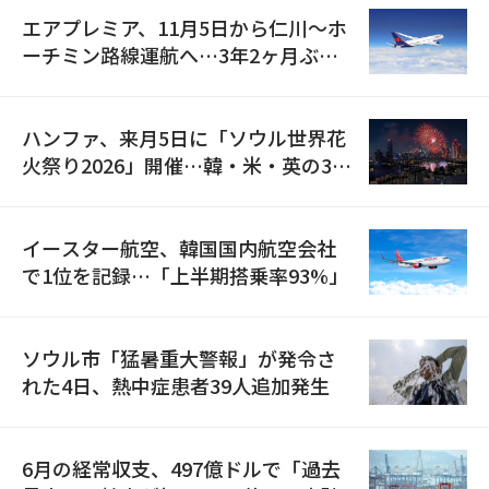
エアプレミア、11月5日から仁川〜ホ
ーチミン路線運航へ…3年2ヶ月ぶり
の再開
ハンファ、来月5日に「ソウル世界花
火祭り2026」開催…韓・米・英の3カ
国が参加
イースター航空、韓国国内航空会社
で1位を記録…「上半期搭乗率93%」
ソウル市「猛暑重大警報」が発令さ
れた4日、熱中症患者39人追加発生
6月の経常収支、497億ドルで「過去