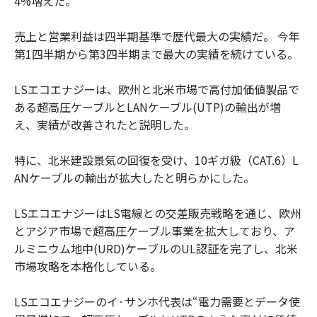
4%増えた。
売上と営業利益は四半期基準で歴代最大の実績だ。 今年
第1四半期から第3四半期まで最大の実績を続けている。
LSエコエナジーは、欧州と北米市場で高付加価値製品で
ある超高圧ケーブルとLANケーブル(UTP)の輸出が増
え、実績が改善されたと説明した。
特に、北米建設景気の回復を受け、10ギガ級（CAT.6）L
ANケーブルの輸出が拡大したと明らかにした。
LSエコエナジーはLS電線との交差販売戦略を通じ、欧州
とアジア市場で超高圧ケーブル事業を拡大しており、ア
ルミニウム地中(URD)ケーブルのUL認証を完了し、北米
市場攻略を本格化している。
LSエコエナジーのイ·サンホ代表は“電力需要とデータ使