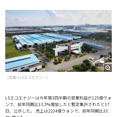
e
t
m
m
b
t
o
i
o
e
u
n
o
r
t
k
［写真＝LSエコエナジー］
LSエコエナジーは今年第3四半期の営業利益が125億ウォ
ンで、前年同期比13.5%増加したと暫定集計されたと17
日、公示した。 売上は2234億ウォンで、前年同期比33.