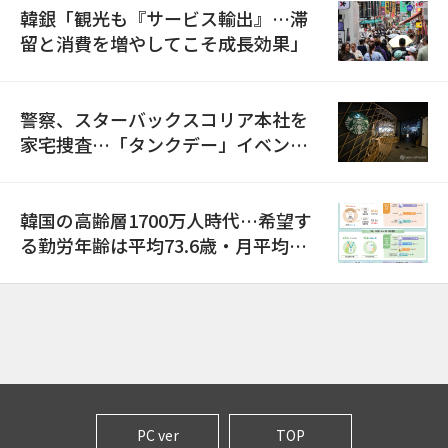
韓銀「観光も『サービス輸出』…滞
留と消費を増やしてこそ成長効果」
警察、スターバックスコリア本社を
家宅捜査…「タンクデー」イベント
巡り侮辱容疑
韓国の高齢層1700万人時代…希望す
る勤労年齢は平均73.6歳・月平均賃
金は300万ウォン以上
PC ver
TOP