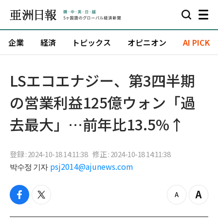
企業
経済
トピックス
オピニオン
AI PICK
LSエコエナジー、第3四半期
の営業利益125億ウォン「過
去最大」…前年比13.5%↑
登録 : 2024-10-18 14:11:38
修正 : 2024-10-18 14:11:38
박수정 기자
psj2014@ajunews.com
f
t
z
Z
a
w
o
o
c
i
o
o