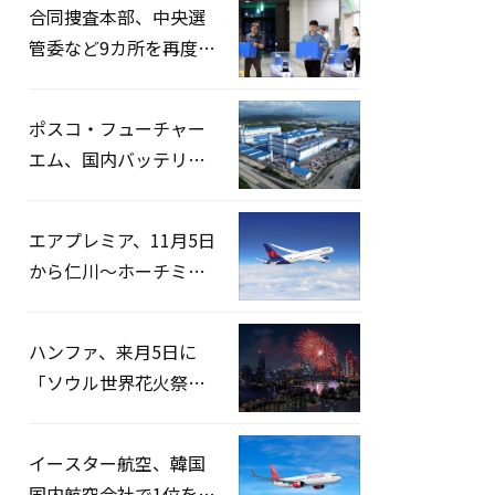
合同捜査本部、中央選
管委など9カ所を再度家
宅捜索…「投票率操
作」の資料を確保
ポスコ・フューチャー
エム、国内バッテリー
企業とLFP正極材19万ト
ンの供給契約を締結
エアプレミア、11月5日
から仁川〜ホーチミン
路線運航へ…3年2ヶ月
ぶりの再開
ハンファ、来月5日に
「ソウル世界花火祭り
2026」開催…韓・米・
英の3カ国が参加
イースター航空、韓国
国内航空会社で1位を記