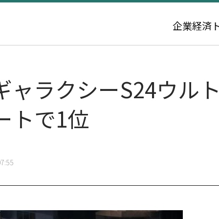
企業
経済
ギャラクシーS24ウル
ートで1位
7:55