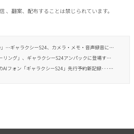
信 、翻案、配布することは禁じられています。
· 「通訳・翻訳だけ？NO」…ギャラクシーS24、カメラ・メモ・音声録音にも「AI」
· サムスン「ギャラクシーリング」、ギャラクシーS24アンパックに登場すると「1700人の嘆声」
· サムスン電子、世界初のAIフォン「ギャラクシーS24」先行予約新記録···7日間で121万台突破