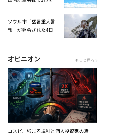
録…「上半期搭乗率
93%」
ソウル市「猛暑重大警
報」が発令された4日、
熱中症患者39人追加発
生
オピニオン
もっと見る
コスピ、強まる規制と個人投資家の賭