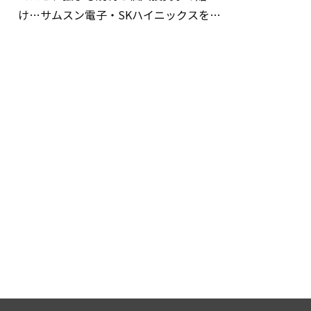
け…サムスン電子・SKハイニックスを巡
る明暗