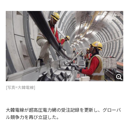
e
t
m
m
b
t
o
i
o
e
u
n
o
r
t
k
[写真=大韓電線]
大韓電線が超高圧電力網の受注記録を更新し、グローバ
ル競争力を再び立証した。