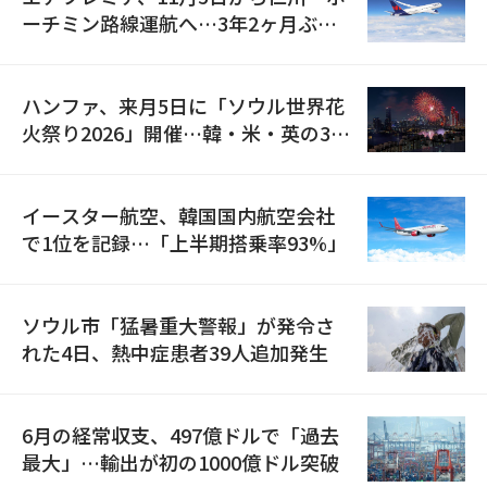
ーチミン路線運航へ…3年2ヶ月ぶり
の再開
ハンファ、来月5日に「ソウル世界花
火祭り2026」開催…韓・米・英の3カ
国が参加
イースター航空、韓国国内航空会社
で1位を記録…「上半期搭乗率93%」
ソウル市「猛暑重大警報」が発令さ
れた4日、熱中症患者39人追加発生
6月の経常収支、497億ドルで「過去
最大」…輸出が初の1000億ドル突破