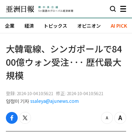
企業
経済
トピックス
オピニオン
AI PICK
大韓電線、シンガポールで84
00億ウォン受注··· 歴代最大
規模
登録 : 2024-10-04 10:56:21
修正 : 2024-10-04 10:56:21
양정미 기자
ssaleya@ajunews.com
f
t
z
Z
a
w
o
o
c
i
o
o