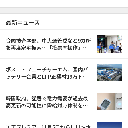
最新ニュース
合同捜査本部、中央選管委など9カ所
を再度家宅捜索…「投票率操作」の
資料を確保
ポスコ・フューチャーエム、国内バ
ッテリー企業とLFP正極材19万トン
の供給契約を締結
韓国政府、猛暑で電力需要が過去最
高更新の可能性に需給対応体制を点
検
エアプレミア、11月5日から仁川〜ホ