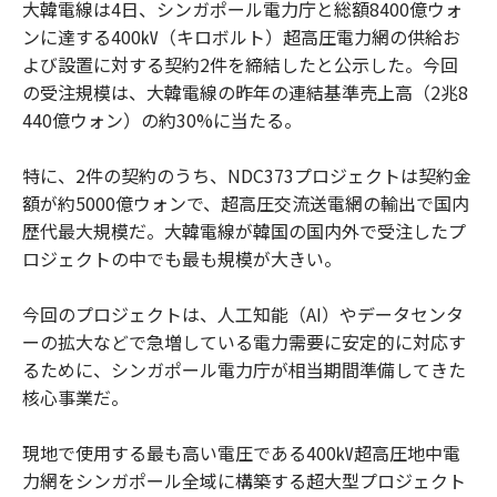
大韓電線は4日、シンガポール電力庁と総額8400億ウォ
ンに達する400㎸（キロボルト）超高圧電力網の供給お
よび設置に対する契約2件を締結したと公示した。今回
の受注規模は、大韓電線の昨年の連結基準売上高（2兆8
440億ウォン）の約30%に当たる。
特に、2件の契約のうち、NDC373プロジェクトは契約金
額が約5000億ウォンで、超高圧交流送電網の輸出で国内
歴代最大規模だ。大韓電線が韓国の国内外で受注したプ
ロジェクトの中でも最も規模が大きい。
今回のプロジェクトは、人工知能（AI）やデータセンタ
ーの拡大などで急増している電力需要に安定的に対応す
るために、シンガポール電力庁が相当期間準備してきた
核心事業だ。
現地で使用する最も高い電圧である400㎸超高圧地中電
力網をシンガポール全域に構築する超大型プロジェクト