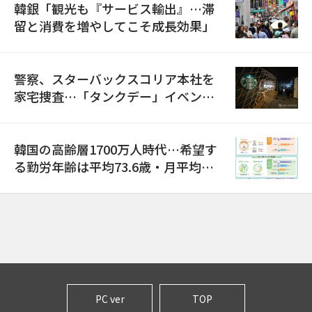
韓銀「観光も『サービス輸出』…滞
留と消費を増やしてこそ成長効果」
警察、スターバックスコリア本社を
家宅捜査…「タンクデー」イベント
巡り侮辱容疑
韓国の高齢層1700万人時代…希望す
る勤労年齢は平均73.6歳・月平均賃
金は300万ウォン以上
PC ver
TOP