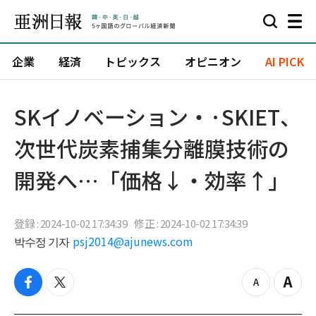
企業
経済
トピックス
オピニオン
AI PICK
SKイノベーション・·SKIET、
次世代炭素捕集分離膜技術の
開発へ…「価格↓・効率↑」
登録 : 2024-10-02 17:34:39
修正 : 2024-10-02 17:34:39
박수정 기자
psj2014@ajunews.com
f
t
z
Z
a
w
o
o
c
i
o
o