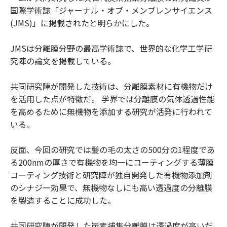
国際学術誌「ジャーナル・オブ・メンブレンサイエンス
(JMS)」に掲載されたと明らかにした。
JMSは分離膜分野の最高学術誌で、世界的な化学工学研
究陣の論文を掲載している。
共同研究陣が開発した技術は、分離膜素材に有機物だけ
を活用した点が特徴だ。 学界では分離膜の気体透過性能
を高めるために無機物を添加する研究が活発に行われて
いる。
反面、今回の研究では髪の毛の太さの500分の1程度であ
る200nmの厚さで有機物を均一にコーティングする薄膜
コーティング技術と研究陣が独自開発した有機物添加剤
のシナジー効果で、無機物なしにも高い透過度の分離膜
を製造することに成功した。
共同研究陣が開発した炭素捕集分離膜は透過度が高いだ