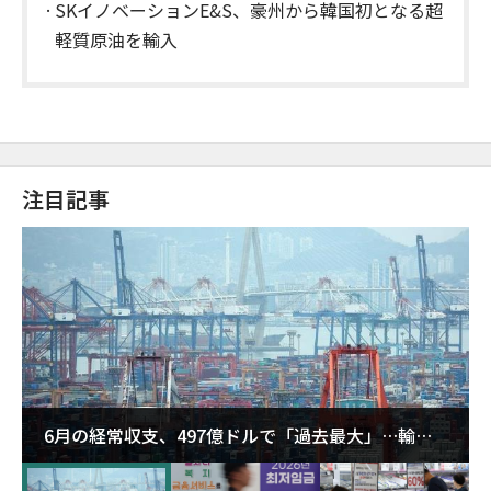
SKイノベーションE&S、豪州から韓国初となる超
軽質原油を輸入
注目記事
6月の経常収支、497億ドルで「過去最大」…輸出
が初の1000億ドル突破