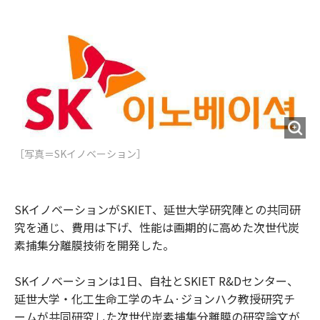
e
t
m
m
b
t
o
i
o
e
u
n
o
r
t
k
［写真＝SKイノベーション］
SKイノベーションがSKIET、延世大学研究陣との共同研
究を通じ、費用は下げ、性能は画期的に高めた次世代炭
素捕集分離膜技術を開発した。
SKイノベーションは1日、自社とSKIET R&Dセンター、
延世大学・化工生命工学のキム·ジョンハク教授研究チ
ームが共同研究した次世代炭素捕集分離膜の研究論文が