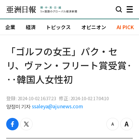
企業
経済
トピックス
オピニオン
AI PICK
「ゴルフの女王」パク・セ
リ、ヴァン・フリート賞受賞·
··韓国人女性初
登録 : 2024-10-02 16:37:23
修正 : 2024-10-02 17:04:10
양정미 기자
ssaleya@ajunews.com
f
t
z
Z
a
w
o
o
c
i
o
o