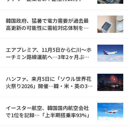
の供給契約を締結
韓国政府、猛暑で電力需要が過去最
高更新の可能性に需給対応体制を点
検
エアプレミア、11月5日から仁川〜ホ
ーチミン路線運航へ…3年2ヶ月ぶり
の再開
ハンファ、来月5日に「ソウル世界花
火祭り2026」開催…韓・米・英の3カ
国が参加
イースター航空、韓国国内航空会社
で1位を記録…「上半期搭乗率93%」