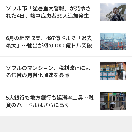
ソウル市「猛暑重大警報」が発令さ
れた4日、熱中症患者39人追加発生
6月の経常収支、497億ドルで「過去
最大」…輸出が初の1000億ドル突破
ソウルのマンション、税制改正によ
る伝貰の月貰化加速を憂慮
5大銀行も地方銀行も延滞率上昇…融
資のハードルはさらに高く