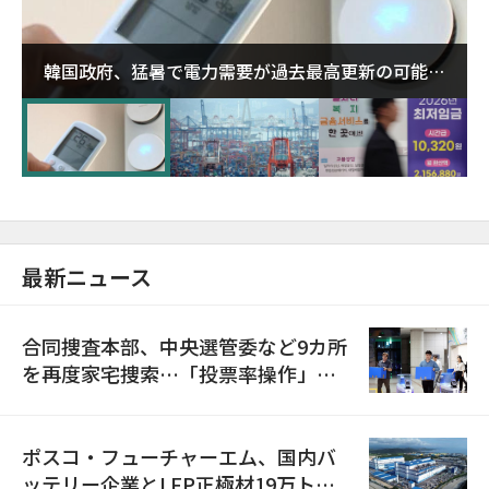
韓国政府、猛暑で電力需要が過去最高更新の可能性
に需給対応体制を点検
最新ニュース
合同捜査本部、中央選管委など9カ所
を再度家宅捜索…「投票率操作」の
資料を確保
ポスコ・フューチャーエム、国内バ
ッテリー企業とLFP正極材19万トン