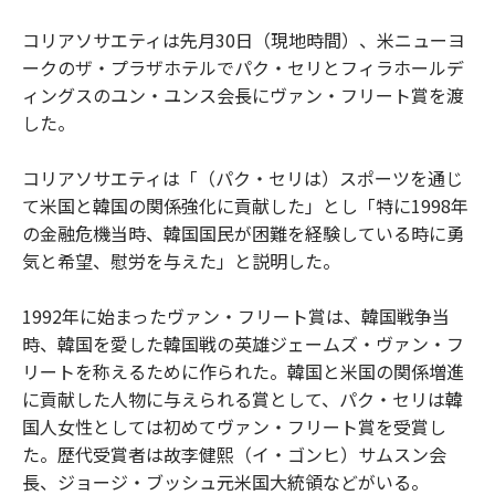
コリアソサエティは先月30日（現地時間）、米ニューヨ
ークのザ・プラザホテルでパク・セリとフィラホールデ
ィングスのユン・ユンス会長にヴァン・フリート賞を渡
した。
コリアソサエティは「（パク・セリは）スポーツを通じ
て米国と韓国の関係強化に貢献した」とし「特に1998年
の金融危機当時、韓国国民が困難を経験している時に勇
気と希望、慰労を与えた」と説明した。
1992年に始まったヴァン・フリート賞は、韓国戦争当
時、韓国を愛した韓国戦の英雄ジェームズ・ヴァン・フ
リートを称えるために作られた。韓国と米国の関係増進
に貢献した人物に与えられる賞として、パク・セリは韓
国人女性としては初めてヴァン・フリート賞を受賞し
た。歴代受賞者は故李健熙（イ・ゴンヒ）サムスン会
長、ジョージ・ブッシュ元米国大統領などがいる。