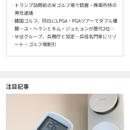
トランプ訪問前の米ゴルフ場で銃器・弾薬所持の
男性逮捕
韓国ゴルフ、同日にLPGA・PGAツアーでダブル優
勝…ユ・ヘランとキム・ジュヒョンが歴代2位の
快挙達成
부영グループ、兵務庁と協定…兵役名門家にリゾ
ート・ゴルフ場割引
注目記事