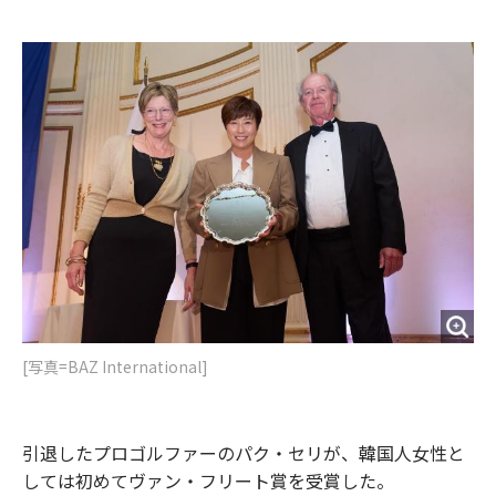
e
t
m
m
b
t
o
i
o
e
u
n
o
r
t
k
[写真=BAZ International]
引退したプロゴルファーのパク・セリが、韓国人女性と
しては初めてヴァン・フリート賞を受賞した。