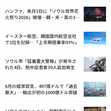
ハンファ、来月5日に「ソウル世界花
火祭り2026」開催…韓・米・英の3カ
国が参加
イースター航空、韓国国内航空会社
で1位を記録…「上半期搭乗率93%」
ソウル市「猛暑重大警報」が発令さ
れた4日、熱中症患者39人追加発生
6月の経常収支、497億ドルで「過去
最大」…輸出が初の1000億ドル突破