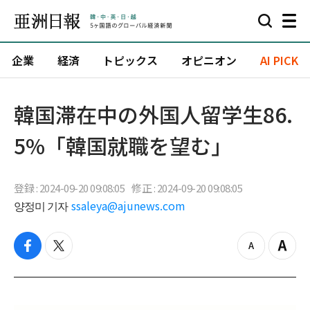
企業
経済
トピックス
オピニオン
AI PICK
韓国滞在中の外国人留学生86.
5%「韓国就職を望む」
登録 : 2024-09-20 09:08:05
修正 : 2024-09-20 09:08:05
양정미 기자
ssaleya@ajunews.com
f
t
z
Z
a
w
o
o
c
i
o
o
e
t
m
m
b
t
o
i