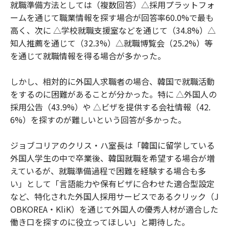
就職準備方法としては（複数回答）△採用プラットフォ
ームを通じて職業情報を探す場合が回答率60.0%で最も
高く、次に △学校就職支援室などを通じて（34.8%）△
知人推薦を通じて（32.3%）△就職博覧会（25.2%）等
を通じて就職情報を得る場合が多かった。
しかし、相対的に外国人求職者の場合、韓国で就職活動
をするのに困難があることが分かった。特に △外国人の
採用公告（43.9%）や △ビザを提供する会社情報（42.
6%）を探すのが難しいという回答が多かった。
ジョブコリアのクリス・ハ室長は「韓国に留学している
外国人学生の中で卒業後、韓国就職を希望する場合が増
えているが、就職準備過程で困難を経験する場合も多
い」として「言語能力や保有ビザに合わせた適合型設定
など、特化された外国人採用サービスであるクリック（J
OBKOREA・KliK）を通じて外国人の優秀人材が適合した
働き口を探すのに役立ってほしい」と期待した。