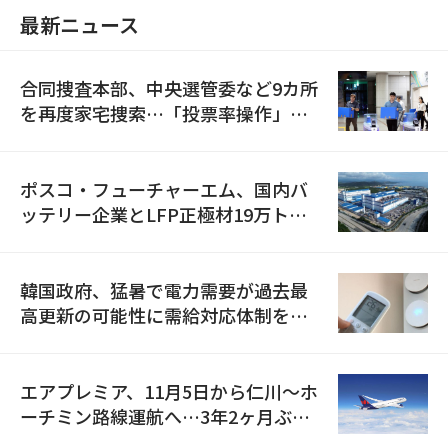
最新ニュース
合同捜査本部、中央選管委など9カ所
を再度家宅捜索…「投票率操作」の
資料を確保
ポスコ・フューチャーエム、国内バ
ッテリー企業とLFP正極材19万トン
の供給契約を締結
韓国政府、猛暑で電力需要が過去最
高更新の可能性に需給対応体制を点
検
エアプレミア、11月5日から仁川〜ホ
ーチミン路線運航へ…3年2ヶ月ぶり
の再開