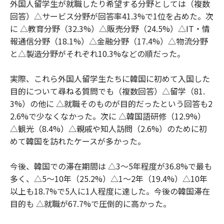
外国人留学生が就職したり希望する分野としては（複数
回答）△サービス分野が回答率41.3%で1位を占めた。次
に △教育分野（32.3%）△販売分野（24.5%）△IT・情
報通信分野（18.1%）△金融分野（17.4%）△物流分野
と△製造分野がそれぞれ10.3%などの順だった。
実際、これら外国人留学生たちに韓国に初めて入国した
目的について尋ねる質問でも（複数回答）△留学（81.
3%）の他に △就職そのものが目的だったという回答も2
2.6%で少なくなかった。次に △韓国語研修（12.9%）
△観光（8.4%）△親戚や知人訪問（2.6%）のために初
めて韓国を訪れたケースが多かった。
今後、韓国での滞在期間は △3～5年程度が36.8%で最も
多く、△5～10年（25.2%）△1～2年（19.4%）△10年
以上も18.7%で5人に1人程度に達した。今後の韓国滞在
目的も △就職が67.7%で圧倒的に高かった。