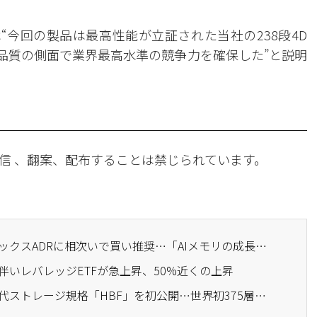
“今回の製品は最高性能が立証された当社の238段4D
、品質の側面で業界最高水準の競争力を確保した”と説明
信 、翻案、配布することは禁じられています。
· ウォール街、SKハイニックスADRに相次いで買い推奨…「AIメモリの成長性に対して過小評価」
に伴いレバレッジETFが急上昇、50%近くの上昇
· SKハイニックス、次世代ストレージ規格「HBF」を初公開…世界初375層NANDも披露