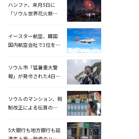
ハンファ、来月5日に
「ソウル世界花火祭り
2026」開催…韓・米・
英の3カ国が参加
イースター航空、韓国
国内航空会社で1位を記
録…「上半期搭乗率
93%」
ソウル市「猛暑重大警
報」が発令された4日、
熱中症患者39人追加発
生
ソウルのマンション、税
制改正による伝貰の月
貰化加速を憂慮
5大銀行も地方銀行も延
滞率上昇…融資のハー