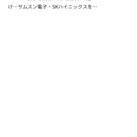
け…サムスン電子・SKハイニックスを巡
る明暗