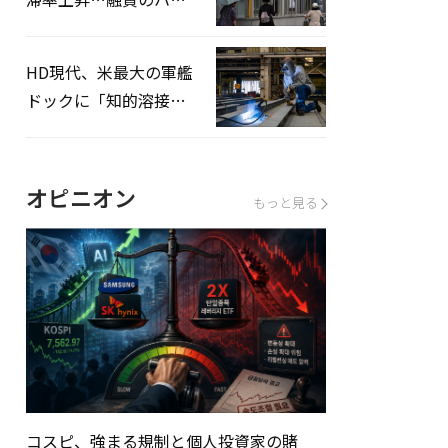
ドルはさらに高く
HD現代、米最大の軍艦
ドックに「知的溶接」
システムを導入へ
オピニオン
もっと見る
コスピ、強まる規制と個人投資家の賭