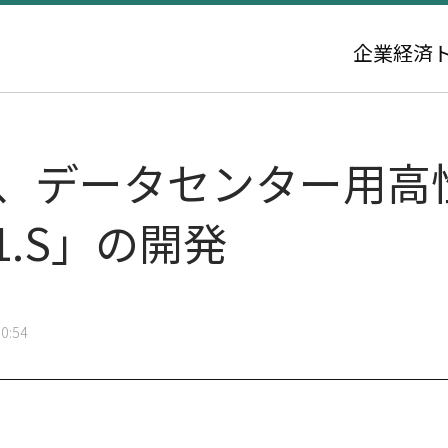
企業
経済
ス、データセンター用高
E1.S」の開発
0:54