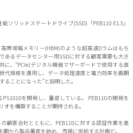
リッドステートドライブ(SSD)「PEB110 E1.S」
、高帯域幅メモリー(HBM)のような超高速Dラムはもち
品であるデータセンター用SSDに対する顧客需要も大き
共に、“PCIe(デジタル機器マザーボードで使用する直
5世代規格を適用し、データ処理速度と電力効率を画期
することになった”と説明した。
S1010を開発し、量産している。 PEB110の開発を
ォリオを構築することが期待される。
の顧客会社とともに、PEB110に対する認証作業を進
四半期から製品量産を始め、市場に供給する計画だ。