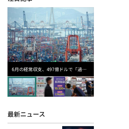
6月の経常収支、497億ドルで「過去
最大」…輸出が初の1000億ドル突破
最新ニュース