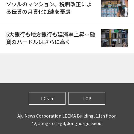
ソウルのマンション、税制改正によ
る伝貰の月貰化加速を憂慮
5大銀行も地方銀行も延滞率上昇…融
資のハードルはさらに高く
PC ver
TOP
Aju News Corporation LEEMA Building, 11th floor,
42, Jong-ro 1-gil, Jongno-gu, Seoul