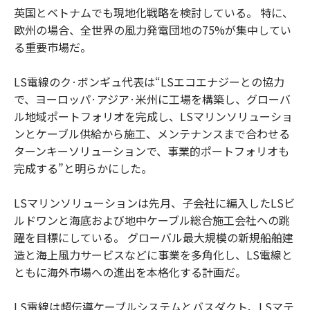
英国とベトナムでも現地化戦略を検討している。 特に、
欧州の場合、全世界の風力発電団地の75%が集中してい
る重要市場だ。
LS電線のク·ボンギュ代表は“LSエコエナジーとの協力
で、ヨーロッパ·アジア·米州に工場を構築し、グローバ
ル地域ポートフォリオを完成し、LSマリンソリューショ
ンとケーブル供給から施工、メンテナンスまで合わせる
ターンキーソリューションで、事業的ポートフォリオも
完成する”と明らかにした。
LSマリンソリューションは先月、子会社に編入したLSビ
ルドワンと海底および地中ケーブル総合施工会社への跳
躍を目標にしている。 グローバル最大規模の新規船舶建
造と海上風力サービスなどに事業を多角化し、LS電線と
ともに海外市場への進出を本格化する計画だ。
LS電線は超伝導ケーブルシステムとバスダクト、LSマテ