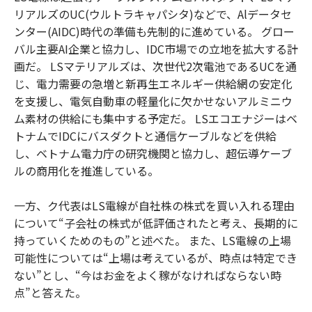
リアルズのUC(ウルトラキャパシタ)などで、Alデータセ
ンター(AIDC)時代の準備も先制的に進めている。 グロー
バル主要AI企業と協力し、IDC市場での立地を拡大する計
画だ。 LSマテリアルズは、次世代2次電池であるUCを通
じ、電力需要の急増と新再生エネルギー供給網の安定化
を支援し、電気自動車の軽量化に欠かせないアルミニウ
ム素材の供給にも集中する予定だ。 LSエコエナジーはベ
トナムでIDCにバスダクトと通信ケーブルなどを供給
し、ベトナム電力庁の研究機関と協力し、超伝導ケーブ
ルの商用化を推進している。
一方、ク代表はLS電線が自社株の株式を買い入れる理由
について“子会社の株式が低評価されたと考え、長期的に
持っていくためのもの”と述べた。 また、LS電線の上場
可能性については“上場は考えているが、時点は特定でき
ない”とし、“今はお金をよく稼がなければならない時
点”と答えた。