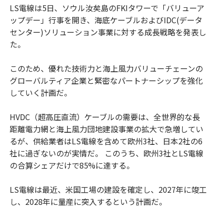
LS電線は5日、ソウル汝矣島のFKIタワーで「バリューア
ップデー」行事を開き、海底ケーブルおよびIDC(データ
センター)ソリューション事業に対する成長戦略を発表し
た。
このため、優れた技術力と海上風力バリューチェーンの
グローバルティア企業と緊密なパートナーシップを強化
していく計画だ。
HVDC（超高圧直流）ケーブルの需要は、全世界的な長
距離電力網と海上風力団地建設事業の拡大で急増してい
るが、供給業者はLS電線を含めて欧州3社、日本2社の6
社に過ぎないのが実情だ。 このうち、欧州3社とLS電線
の合算シェアだけで85%に達する。
LS電線は最近、米国工場の建設を確定し、2027年に竣工
し、2028年に量産に突入するという計画だ。