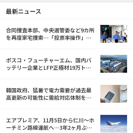
最新ニュース
合同捜査本部、中央選管委など9カ所
を再度家宅捜索…「投票率操作」の
資料を確保
ポスコ・フューチャーエム、国内バ
ッテリー企業とLFP正極材19万トン
の供給契約を締結
韓国政府、猛暑で電力需要が過去最
高更新の可能性に需給対応体制を点
検
エアプレミア、11月5日から仁川〜ホ
ーチミン路線運航へ…3年2ヶ月ぶり