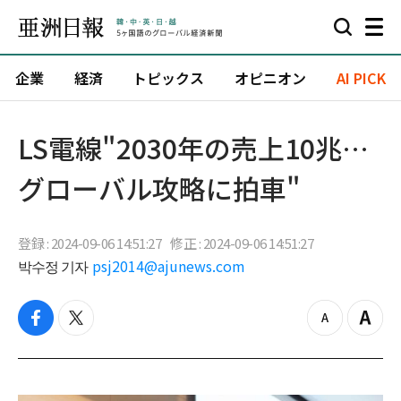
企業
経済
トピックス
オピニオン
AI PICK
LS電線"2030年の売上10兆…
グローバル攻略に拍車"
登録 : 2024-09-06 14:51:27
修正 : 2024-09-06 14:51:27
박수정 기자
psj2014@ajunews.com
f
t
z
Z
a
w
o
o
c
i
o
o
e
t
m
m
b
t
o
i