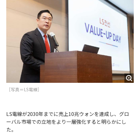
o
e
u
n
o
r
t
k
［写真＝LS電線］
LS電線が2030年までに売上10兆ウォンを達成し、グロ
ーバル市場での立地をより一層強化すると明らかにし
た。