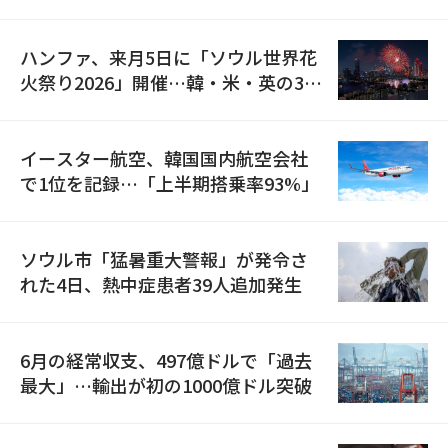
の再開
ハンファ、来月5日に「ソウル世界花
火祭り2026」開催…韓・米・英の3カ
国が参加
イースター航空、韓国国内航空会社
で1位を記録…「上半期搭乗率93%」
ソウル市「猛暑重大警報」が発令さ
れた4日、熱中症患者39人追加発生
6月の経常収支、497億ドルで「過去
最大」…輸出が初の1000億ドル突破