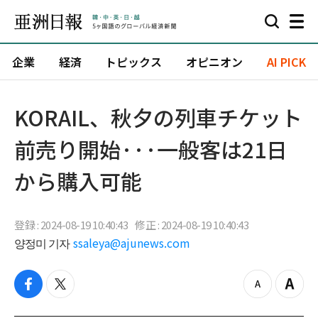
企業
経済
トピックス
オピニオン
AI PICK
KORAIL、秋夕の列車チケット
前売り開始···一般客は21日
から購入可能
登録 : 2024-08-19 10:40:43
修正 : 2024-08-19 10:40:43
양정미 기자
ssaleya@ajunews.com
f
t
z
Z
a
w
o
o
c
i
o
o