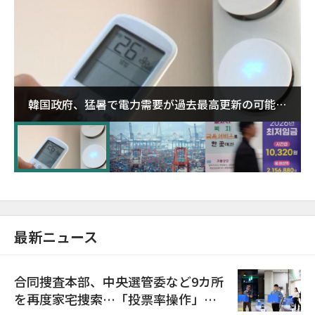
韓国政府、猛暑で電力需要が過去最高更新の可能性
に需給対応体制を点検
最新ニュース
合同捜査本部、中央選管委など9カ所
を再度家宅捜索…「投票率操作」の