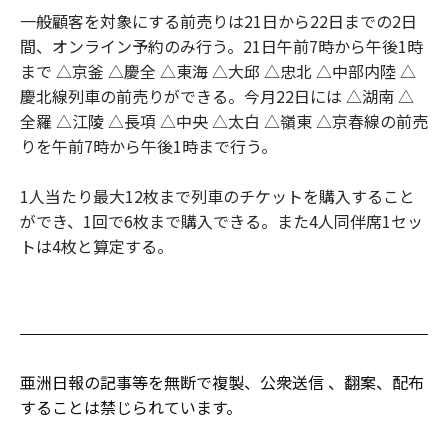
一般顧客を対象にする前売りは21日から22日までの2日
間、オンライン予約のみ行う。21日午前7時から午後1時
まで △京釜 △慶全 △東海 △大邱 △忠北 △中部内陸 △
慶北線列車の前売りができる。今月22日には △湖南 △
全羅 △江陵 △長項 △中央 △太白 △嶺東 △京春線の前売
りを午前7時から午後1時まで行う。
1人当たり最大12枚まで列車のチケットを購入すること
ができ、1回で6枚まで購入できる。また4人同伴席1セッ
トは4枚と算定する。
亜洲日報の記事等を無断で複製、公衆送信 、翻案、配布
することは禁じられています。