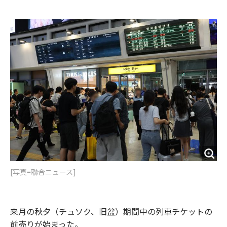
e
t
m
m
b
t
o
i
o
e
u
n
o
r
t
k
[写真=聯合ニュース]
来月の秋夕（チュソク、旧盆）期間中の列車チケットの
前売りが始まった。