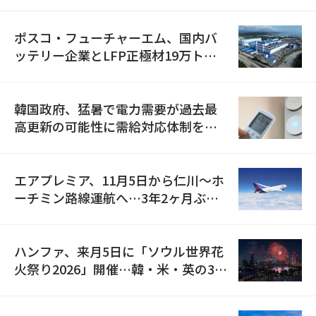
資料を確保
ポスコ・フューチャーエム、国内バ
ッテリー企業とLFP正極材19万トン
の供給契約を締結
韓国政府、猛暑で電力需要が過去最
高更新の可能性に需給対応体制を点
検
エアプレミア、11月5日から仁川〜ホ
ーチミン路線運航へ…3年2ヶ月ぶり
の再開
ハンファ、来月5日に「ソウル世界花
火祭り2026」開催…韓・米・英の3カ
国が参加