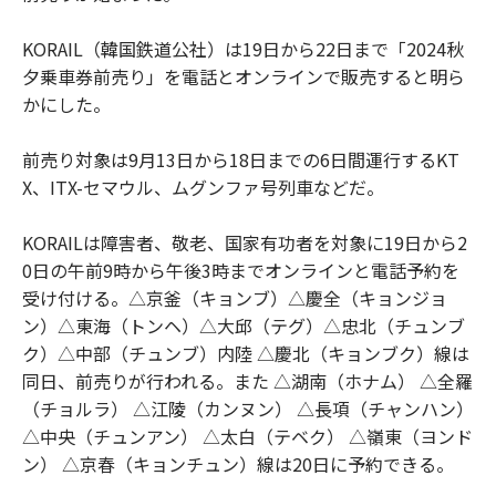
KORAIL（韓国鉄道公社）は19日から22日まで「2024秋
夕乗車券前売り」を電話とオンラインで販売すると明ら
かにした。
前売り対象は9月13日から18日までの6日間運行するKT
X、ITX-セマウル、ムグンファ号列車などだ。
KORAILは障害者、敬老、国家有功者を対象に19日から2
0日の午前9時から午後3時までオンラインと電話予約を
受け付ける。△京釜（キョンブ）△慶全（キョンジョ
ン）△東海（トンヘ）△大邱（テグ）△忠北（チュンブ
ク）△中部（チュンブ）内陸 △慶北（キョンブク）線は
同日、前売りが行われる。また △湖南（ホナム） △全羅
（チョルラ） △江陵（カンヌン） △長項（チャンハン）
△中央（チュンアン） △太白（テベク） △嶺東（ヨンド
ン） △京春（キョンチュン）線は20日に予約できる。