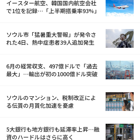
イースター航空、韓国国内航空会社
で1位を記録…「上半期搭乗率93%」
ソウル市「猛暑重大警報」が発令さ
れた4日、熱中症患者39人追加発生
6月の経常収支、497億ドルで「過去
最大」…輸出が初の1000億ドル突破
ソウルのマンション、税制改正によ
る伝貰の月貰化加速を憂慮
5大銀行も地方銀行も延滞率上昇…融
資のハードルはさらに高く