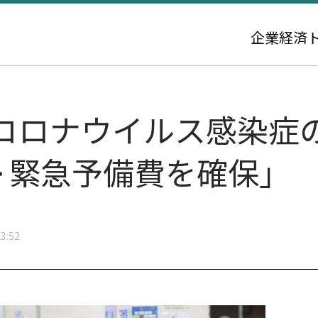
企業
経済
コロナウイルス感染症
··緊急予備費を確保」
3:52