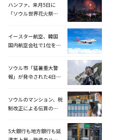
ハンファ、来月5日に
「ソウル世界花火祭り
2026」開催…韓・米・
英の3カ国が参加
イースター航空、韓国
国内航空会社で1位を記
録…「上半期搭乗率
93%」
ソウル市「猛暑重大警
報」が発令された4日、
熱中症患者39人追加発
生
ソウルのマンション、税
制改正による伝貰の月
貰化加速を憂慮
5大銀行も地方銀行も延
滞率上昇…融資のハー