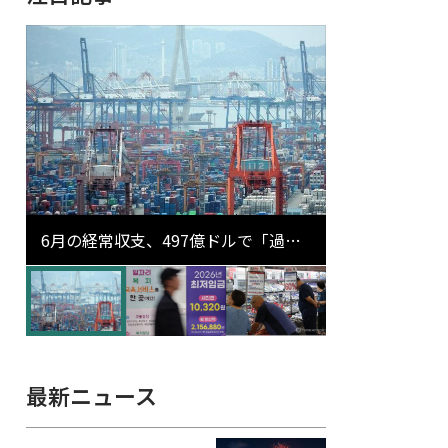
6月の経常収支、497億ドルで「過去
最大」…輸出が初の1000億ドル突破
最新ニュース