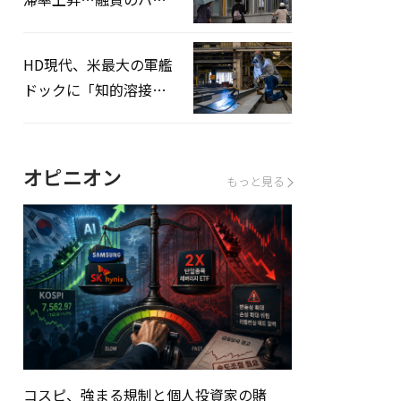
ドルはさらに高く
HD現代、米最大の軍艦
ドックに「知的溶接」
システムを導入へ
オピニオン
もっと見る
コスピ、強まる規制と個人投資家の賭